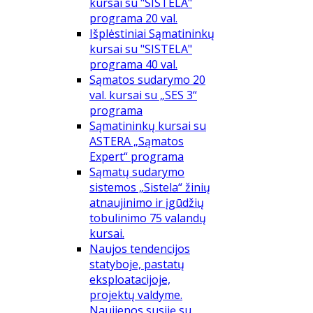
kursai su "SISTELA"
programa 20 val.
Išplėstiniai Sąmatininkų
kursai su "SISTELA"
programa 40 val.
Sąmatos sudarymo 20
val. kursai su „SES 3“
programa
Sąmatininkų kursai su
ASTERA „Sąmatos
Expert“ programa
Sąmatų sudarymo
sistemos „Sistela“ žinių
atnaujinimo ir įgūdžių
tobulinimo 75 valandų
kursai.
Naujos tendencijos
statyboje, pastatų
eksploatacijoje,
projektų valdyme.
Naujienos susiję su