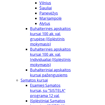
Vilnius
Šiauliai
Panevėžys
Marijampolė
Alytus
Buhalterinės apskaitos
kursai 100 ak. val.
grupėse (Išplėstinis
mokymasis)
Buhalterinės apskaitos
kursai 100 ak. val.
Individualiai (Išplėstinis
mokymasis)
Buhalteriniai apskaitos
kursai pažengusiems
Sąmatos kursai
Esamieji Sąmatos
kursai, su "SISTELA"
programa 12 val.
Išplėstiniai Sąmatos