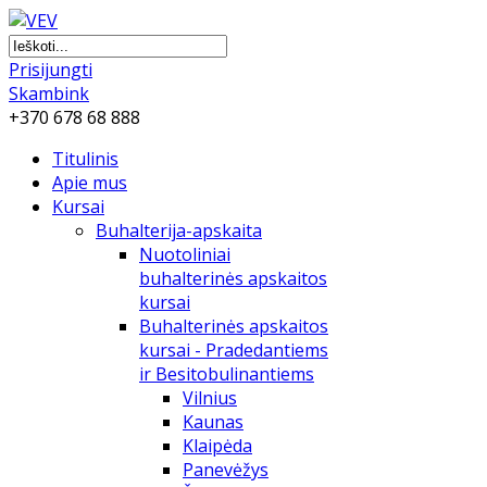
Prisijungti
Skambink
+370 678 68 888
Titulinis
Apie mus
Kursai
Buhalterija-apskaita
Nuotoliniai
buhalterinės apskaitos
kursai
Buhalterinės apskaitos
kursai - Pradedantiems
ir Besitobulinantiems
Vilnius
Kaunas
Klaipėda
Panevėžys