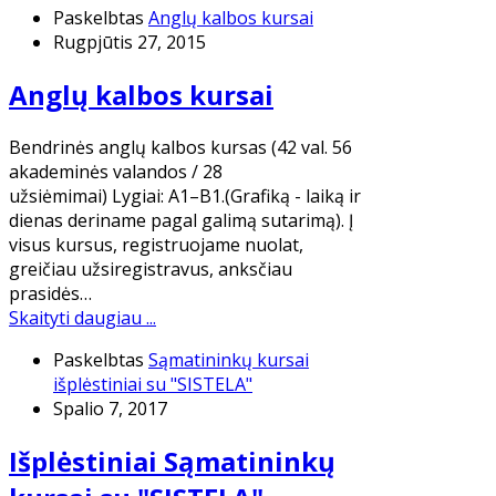
Paskelbtas
Anglų kalbos kursai
Rugpjūtis 27, 2015
Anglų kalbos kursai
Bendrinės anglų kalbos kursas (42 val. 56
akademinės valandos / 28
užsiėmimai) Lygiai: A1–B1.(Grafiką - laiką ir
dienas deriname pagal galimą sutarimą). Į
visus kursus, registruojame nuolat,
greičiau užsiregistravus, anksčiau
prasidės…
Skaityti daugiau ...
Paskelbtas
Sąmatininkų kursai
išplėstiniai su "SISTELA"
Spalio 7, 2017
Išplėstiniai Sąmatininkų