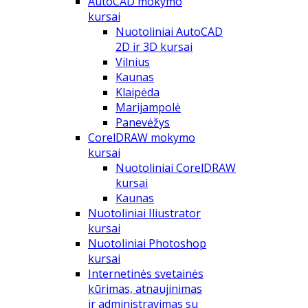
AutoCAD mokymo
kursai
Nuotoliniai AutoCAD
2D ir 3D kursai
Vilnius
Kaunas
Klaipėda
Marijampolė
Panevėžys
CorelDRAW mokymo
kursai
Nuotoliniai CorelDRAW
kursai
Kaunas
Nuotoliniai Iliustrator
kursai
Nuotoliniai Photoshop
kursai
Internetinės svetainės
kūrimas, atnaujinimas
ir administravimas su