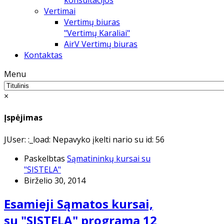
konsultacijos
Vertimai
Vertimų biuras
"Vertimų Karaliai"
AirV Vertimų biuras
Kontaktas
Menu
×
Įspėjimas
JUser: :_load: Nepavyko įkelti nario su id: 56
Paskelbtas
Sąmatininkų kursai su
"SISTELA"
Birželio 30, 2014
Esamieji Sąmatos kursai,
su "SISTELA" programa 12