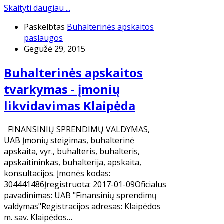
Skaityti daugiau ...
Paskelbtas
Buhalterinės apskaitos
paslaugos
Gegužė 29, 2015
Buhalterinės apskaitos
tvarkymas - įmonių
likvidavimas Klaipėda
FINANSINIŲ SPRENDIMŲ VALDYMAS,
UAB ​Įmonių steigimas, buhalterinė
apskaita, vyr., buhalteris, buhalteris,
apskaitininkas, buhalterija, apskaita,
konsultacijos. Įmonės kodas:
304441486Įregistruota: 2017-01-09Oficialus
pavadinimas: UAB "Finansinių sprendimų
valdymas"Registracijos adresas: Klaipėdos
m. sav. Klaipėdos…