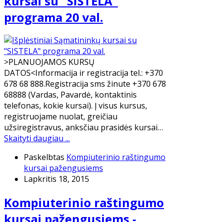
kursai su "SISTELA"
programa 20 val.
>PLANUOJAMOS KURSŲ
DATOS<Informacija ir registracija tel.: +370
678 68 888.Registracija sms žinute +370 678
68888 (Vardas, Pavardė, kontaktinis
telefonas, kokie kursai). Į visus kursus,
registruojame nuolat, greičiau
užsiregistravus, anksčiau prasidės kursai…
Skaityti daugiau ...
Paskelbtas
Kompiuterinio raštingumo
kursai pažengusiems
Lapkritis 18, 2015
Kompiuterinio raštingumo
kursai pažengusiems -