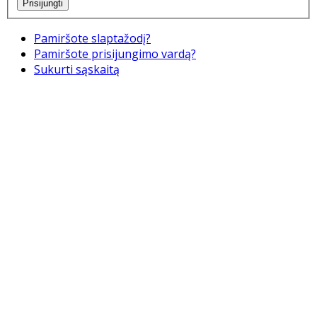
Pamiršote slaptažodį?
Pamiršote prisijungimo vardą?
Sukurti sąskaitą