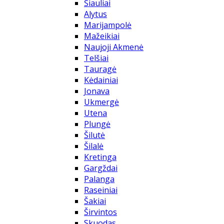
Šiauliai
Alytus
Marijampolė
Mažeikiai
Naujoji Akmenė
Telšiai
Tauragė
Kėdainiai
Jonava
Ukmergė
Utena
Plungė
Šilutė
Šilalė
Kretinga
Gargždai
Palanga
Raseiniai
Šakiai
Širvintos
Skuodas