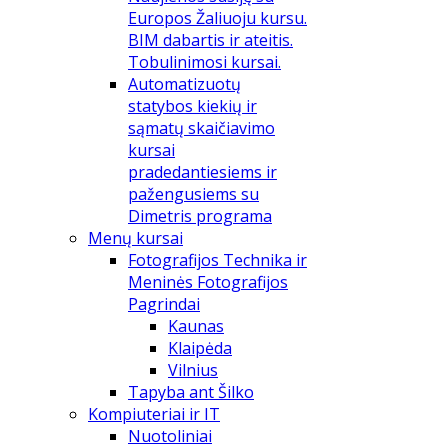
Europos Žaliuoju kursu.
BIM dabartis ir ateitis.
Tobulinimosi kursai.
Automatizuotų
statybos kiekių ir
sąmatų skaičiavimo
kursai
pradedantiesiems ir
pažengusiems su
Dimetris programa
Menų kursai
Fotografijos Technika ir
Meninės Fotografijos
Pagrindai
Kaunas
Klaipėda
Vilnius
Tapyba ant Šilko
Kompiuteriai ir IT
Nuotoliniai