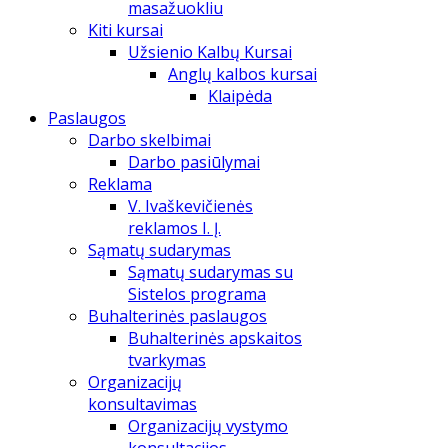
masažuokliu
Kiti kursai
Užsienio Kalbų Kursai
Anglų kalbos kursai
Klaipėda
Paslaugos
Darbo skelbimai
Darbo pasiūlymai
Reklama
V. Ivaškevičienės
reklamos I. Į.
Sąmatų sudarymas
Sąmatų sudarymas su
Sistelos programa
Buhalterinės paslaugos
Buhalterinės apskaitos
tvarkymas
Organizacijų
konsultavimas
Organizacijų vystymo