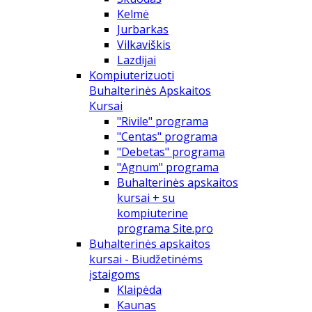
Kelmė
Jurbarkas
Vilkaviškis
Lazdijai
Kompiuterizuoti
Buhalterinės Apskaitos
Kursai
"Rivile" programa
"Centas" programa
"Debetas" programa
"Agnum" programa
Buhalterinės apskaitos
kursai + su
kompiuterine
programa Site.pro
Buhalterinės apskaitos
kursai - Biudžetinėms
įstaigoms
Klaipėda
Kaunas