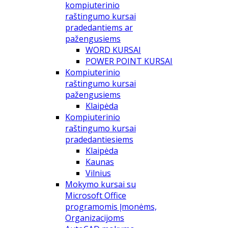
kompiuterinio
raštingumo kursai
pradedantiems ar
pažengusiems
WORD KURSAI
POWER POINT KURSAI
Kompiuterinio
raštingumo kursai
pažengusiems
Klaipėda
Kompiuterinio
raštingumo kursai
pradedantiesiems
Klaipėda
Kaunas
Vilnius
Mokymo kursai su
Microsoft Office
programomis Įmonėms,
Organizacijoms