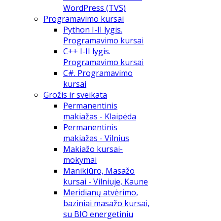
WordPress (TVS)
Programavimo kursai
Python I-II lygis.
Programavimo kursai
C++ I-II lygis.
Programavimo kursai
C#. Programavimo
kursai
Grožis ir sveikata
Permanentinis
makiažas - Klaipėda
Permanentinis
makiažas - Vilnius
Makiažo kursai-
mokymai
Manikiūro, Masažo
kursai - Vilniuje, Kaune
Meridianų atvėrimo,
baziniai masažo kursai,
su BIO energetiniu