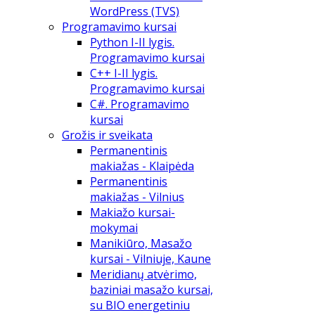
WordPress (TVS)
Programavimo kursai
Python I-II lygis.
Programavimo kursai
C++ I-II lygis.
Programavimo kursai
C#. Programavimo
kursai
Grožis ir sveikata
Permanentinis
makiažas - Klaipėda
Permanentinis
makiažas - Vilnius
Makiažo kursai-
mokymai
Manikiūro, Masažo
kursai - Vilniuje, Kaune
Meridianų atvėrimo,
baziniai masažo kursai,
su BIO energetiniu