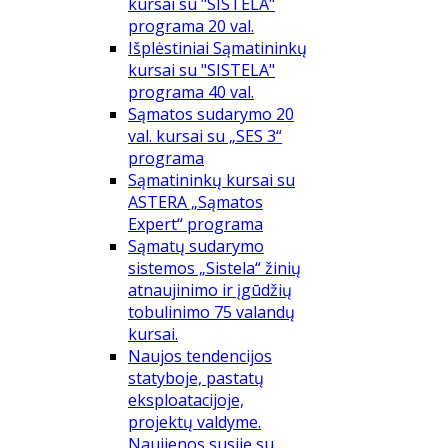
kursai su "SISTELA"
programa 20 val.
Išplėstiniai Sąmatininkų
kursai su "SISTELA"
programa 40 val.
Sąmatos sudarymo 20
val. kursai su „SES 3“
programa
Sąmatininkų kursai su
ASTERA „Sąmatos
Expert“ programa
Sąmatų sudarymo
sistemos „Sistela“ žinių
atnaujinimo ir įgūdžių
tobulinimo 75 valandų
kursai.
Naujos tendencijos
statyboje, pastatų
eksploatacijoje,
projektų valdyme.
Naujienos susiję su