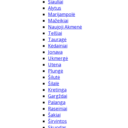
Šiauliai
Alytus
Marijampolė
Mažeikiai
Naujoji Akmenė
Telšiai
Tauragė
Kėdainiai
Jonava
Ukmergė
Utena
Plungė
Šilutė
Šilalė
Kretinga
Gargždai
Palanga
Raseiniai
Šakiai
Širvintos
Skuodas