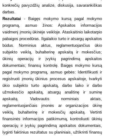
konkrečių pavyzdžių analizė, diskusija, savarankiškas
darbas.
Rezultatai
- Baigęs mokymo kursą pagal mokymo
programą, asmuo žinos: Apskaitos informacijos
vaidmenį įmonių ūkinėje veikloje. Ataskaitinio laikotarpio
pabaigos procedūras. Ilgalaikio turto ir atsargų apskaitos
būdus. Norminius aktus, reglamentuojančius ūkio
subjekto veiklą, buhalterinę apskaitą ir mokesčius;
ūkinių operacijų ir įvykių pagrindimą apskaitos
dokumentais; finansų kontrolę. Baigęs mokymo kursą
pagal mokymo programą, asmuo gebės: Identifikuoti ir
registruoti įmonių ūkinius procesus apskaitoje, tvarkyti
ūkio subjekto turto apskaitą, darbo laiko ir darbo
užmokesčio apskaitą, atsargų analitinę ir suminę
apskaitą. Vadovautis norminiais aktais,
reglamentuojančiais įmonės ar organizacijos ūkinę
veiklą, buhalterinę ir mokesčių apskaitą. Vertinti
finansinės informacijos patikimumą, kontroliuoti ūkinių
operacijų ir įvykių pagrindimą apskaitos dokumentais,
lyginti faktinius rezultatus su planiniais, užtikrinti finansų