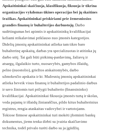
Apskaitininkai skaičiuoja, klasifikuoja, fiksuoja ir tikrina
organizacijos vykdomas ūkines operacijas bei jų skaitines
šraiškas. Apskaitininkai priskiriami prie žemesniosios
grandies finansų ir buhalterijos darbuotojų.
Darbo
sudėtingumas bei apimtis ir apskaitininkų kvalifikacijai
keliami reikalavimai priklauso nuo įmonės kategorijos.
Didelių įmonių apskaitininkai atlieka tam tikro baro
buhalterinę apskaitą, darbas yra specializuotas ir atitinka jų
darbo sritį. Tai gali būti pirkimų-pardavimų, žaliavų ir
atsargų, ilgalaikio turto, nuosavybės, gamybos išlaidų,
pelno (nuostolio), griežtos atskaitomybės, darbo
užmokesčio apskaita ir kt. Mažesnių įmonių apskaitininkai
atlieka beveik visus finansų ir buhalterijos padalinio darbus
ir savo žiniomis turi prilygti buhalterio (finansininko)
kvalifikacijai. Apskaitininkai fiksuoja įmonės turtą ir skolas,
veda pajamų ir išlaidų žiniaraščius, pildo kitus buhalterinius
registrus, rengia ataskaitas vadovybei ir vartotojams.
Tokiose firmose apskaitininkai turi mokėti įforminti bankų
dokumentus, jiems tenka dirbti su įvairia skaičiavimo
technika, todėl privalo turėti darbo su ja įgūdžių.