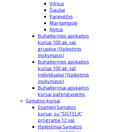
Vilnius
Šiauliai
Panevėžys
Marijampolė
Alytus
Buhalterinės apskaitos
kursai 100 ak. val.
grupėse (Išplėstinis
mokymasis)
Buhalterinės apskaitos
kursai 100 ak. val.
Individualiai (Išplėstinis
mokymasis)
Buhalteriniai apskaitos
kursai pažengusiems
Sąmatos kursai
Esamieji Sąmatos
kursai, su "SISTELA"
programa 12 val.
Išplėstiniai Sąmatos