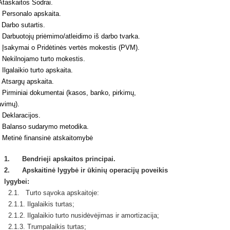
taskaitos Sodrai.
Personalo apskaita.
Darbo sutartis.
Darbuotojų priėmimo/atleidimo iš darbo tvarka.
Įsakymai o Pridėtinės vertės mokestis (PVM).
Nekilnojamo turto mokestis.
lgalaikio turto apskaita.
Atsargų apskaita.
Pirminiai dokumentai (kasos, banko, pirkimų,
avimų).
Deklaracijos.
Balanso sudarymo metodika.
Metinė finansinė atskaitomybė
1. Bendrieji apskaitos principai.
2. Apskaitinė lygybė ir ūkinių operacijų poveikis
lygybei:
2.1. Turto sąvoka apskaitoje:
2.1.1. Ilgalaikis turtas;
2.1.2. Ilgalaikio turto nusidėvėjimas ir amortizacija;
2.1.3. Trumpalaikis turtas;