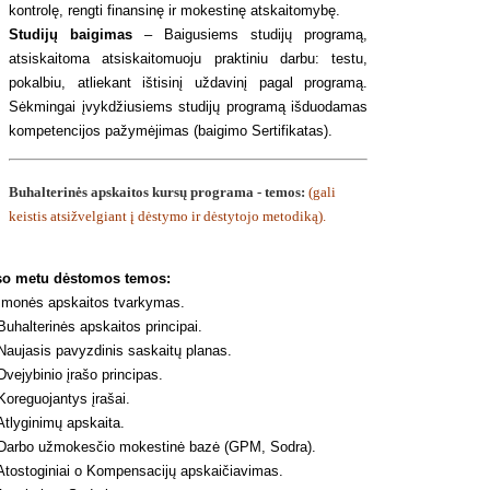
kontrolę, rengti finansinę ir mokestinę atskaitomybę.
Studijų baigimas
– Baigusiems studijų programą,
atsiskaitoma atsiskaitomuoju praktiniu darbu: testu,
pokalbiu, atliekant ištisinį uždavinį pagal programą.
Sėkmingai įvykdžiusiems studijų programą išduodamas
kompetencijos pažymėjimas (baigimo Sertifikatas).
Buhalterinės apskaitos kursų
programa - temos:
(gali
keistis atsižvelgiant į dėstymo ir dėstytojo metodiką).
so metu dėstomos temos:
monės apskaitos tvarkymas.
uhalterinės apskaitos principai.
aujasis pavyzdinis saskaitų planas.
vejybinio įrašo principas.
oreguojantys įrašai.
tlyginimų apskaita.
arbo užmokesčio mokestinė bazė (GPM, Sodra).
tostoginiai o Kompensacijų apskaičiavimas.