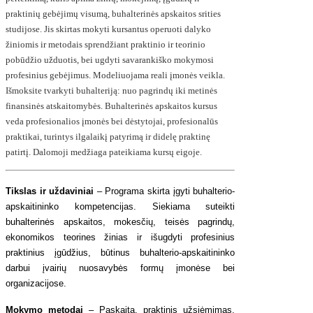
praktinių gebėjimų visumą, buhalterinės apskaitos srities
studijose. Jis skirtas mokyti kursantus operuoti dalyko
žiniomis ir metodais sprendžiant praktinio ir teorinio
pobūdžio užduotis, bei ugdyti savarankiško mokymosi
profesinius gebėjimus.
Modeliuojama reali įmonės veikla.
Išmoksite tvarkyti buhalteriją: nuo pagrindų iki metinės
finansinės atskaitomybės. Buhalterinės apskaitos kursus
veda profesionalios įmonės bei dėstytojai, profesionalūs
praktikai, turintys ilgalaikį patyrimą ir didelę praktinę
patirtį. Dalomoji medžiaga pateikiama kursų eigoje.
Tikslas ir uždaviniai
– Programa skirta įgyti buhalterio-
apskaitininko kompetencijas. Siekiama suteikti
buhalterinės apskaitos, mokesčių, teisės pagrindų,
ekonomikos teorines žinias ir išugdyti profesinius
praktinius įgūdžius, būtinus buhalterio-apskaitininko
darbui įvairių nuosavybės formų įmonėse bei
organizacijose.
Mokymo metodai
– Paskaita, praktinis užsiėmimas,