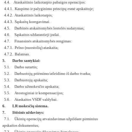
4.4. Ataskaitinio laikotarpio pabaigos operacijos:
4.4.1. Kaupimo ir palyginimo principų esmė apskaitoje;
4.4.2. Ataskaitinis laikotarpis;
4.4.3. Sąskaitų koregavimai.
4.5. Darbinės atskaitomybės lentelės sudarymas;
4.6. Sąskaitos uždarantieji įrašai.
4.7. Finansinės atskaitomybės rengimas:
4.7.1. Pelno (nuostolių) ataskaita;
4.7.2. Balansas.
5. Darbo santykiai:
5.1. Darbo sutartis;
5.2. Darbuotojų priėmimo/atleidimo iš darbo tvarka;
5.3. Darbuotojų apskaita;
5.4. Darbo užmokesčio apskaita;
5.5. Atostoginiai ir kompensacijos;
5.6. Ataskaitos VSDF valdybai.
6. LR mokesčių sistema.
7. Ištisinis uždavinys:
7.1. Ūkinių operacijų atvaizdavimas užpildant pirminius
apskaitos dokumentus;
7.2. Ūkinių operacijų fiksavimas žurnaluose;