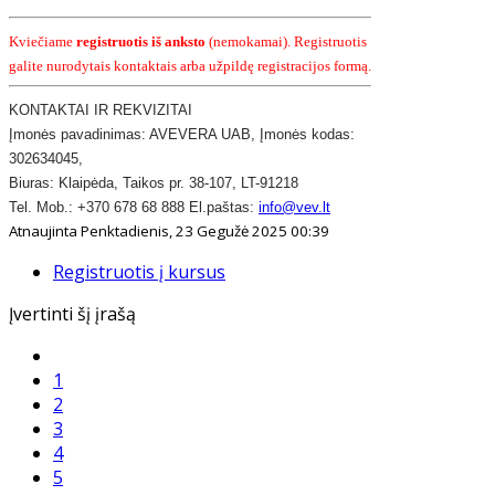
Kviečiame
registruotis iš anksto
(nemokamai). Registruotis
galite nurodytais kontaktais arba užpildę registracijos formą.
KONTAKTAI IR REKVIZITAI
​Įmonės pavadinimas: AVEVERA UAB, Įmonės kodas:
302634045,
Biuras: Klaipėda, Taikos pr. 38-107, LT-91218
Tel. Mob.: +370 678 68 888 El.paštas:
info@vev.lt
Atnaujinta Penktadienis, 23 Gegužė 2025 00:39
Registruotis į kursus
Įvertinti šį įrašą
1
2
3
4
5