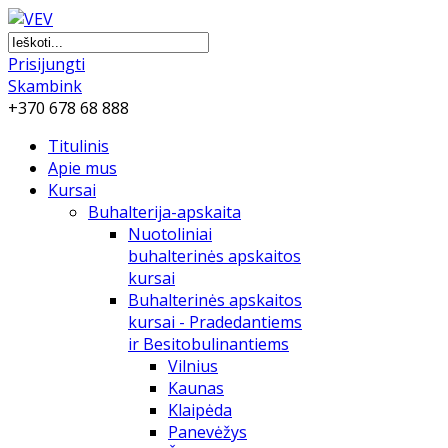
Prisijungti
Skambink
+370 678 68 888
Titulinis
Apie mus
Kursai
Buhalterija-apskaita
Nuotoliniai
buhalterinės apskaitos
kursai
Buhalterinės apskaitos
kursai - Pradedantiems
ir Besitobulinantiems
Vilnius
Kaunas
Klaipėda
Panevėžys