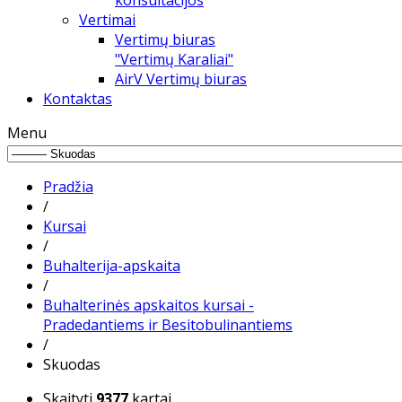
konsultacijos
Vertimai
Vertimų biuras
"Vertimų Karaliai"
AirV Vertimų biuras
Kontaktas
Menu
Pradžia
/
Kursai
/
Buhalterija-apskaita
/
Buhalterinės apskaitos kursai -
Pradedantiems ir Besitobulinantiems
/
Skuodas
Skaityti
9377
kartai