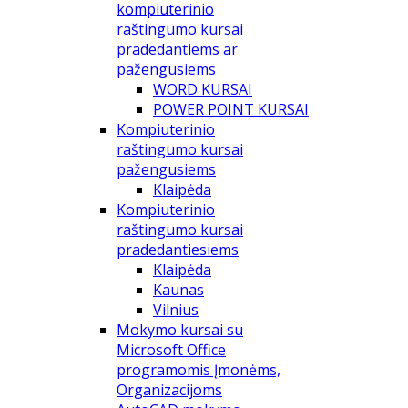
kompiuterinio
raštingumo kursai
pradedantiems ar
pažengusiems
WORD KURSAI
POWER POINT KURSAI
Kompiuterinio
raštingumo kursai
pažengusiems
Klaipėda
Kompiuterinio
raštingumo kursai
pradedantiesiems
Klaipėda
Kaunas
Vilnius
Mokymo kursai su
Microsoft Office
programomis Įmonėms,
Organizacijoms