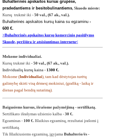
Buhalterinės apskaitos kursai grupėse,
pradedantiems ir besitobulinantiems
, Skuodo mieste:
Kursų trukmė iki -
50 val., (67 ak., val.).
Buhalterinės apskaitos kursų kaina su egzaminu
-
600
€.
>Buhalterinės apskaitos kursų komercinio pasiūlymo
Skuode, peržiūra ir atsisiuntimas internetu<
Mokome individualiai.
Kursų trukmė iki -
50 val., (67 ak., val.).
Individualių kursų kaina -
1300 €.
Mokome (
Individualiai
), tam kad dėstytojas turėtų
galimybę skirti visą dėmesį mokiniui, (grafiką - laiką ir
dienas pagal bendrą sutarimą).
Baigusiems kursus, išrašome pažymėjimą - sertifikatą.
Sertifikato išrašymas užsienio kalba -
30 €.
Egzaminas -
100 €.
Išlaikius egzaminą, rezultatai įrašomi į
sertifikatą.
Tik Išlaikiusiems egzaminą, įgyjama
Buhalterio/ės -