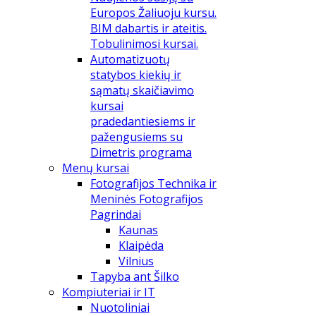
Europos Žaliuoju kursu.
BIM dabartis ir ateitis.
Tobulinimosi kursai.
Automatizuotų
statybos kiekių ir
sąmatų skaičiavimo
kursai
pradedantiesiems ir
pažengusiems su
Dimetris programa
Menų kursai
Fotografijos Technika ir
Meninės Fotografijos
Pagrindai
Kaunas
Klaipėda
Vilnius
Tapyba ant Šilko
Kompiuteriai ir IT
Nuotoliniai