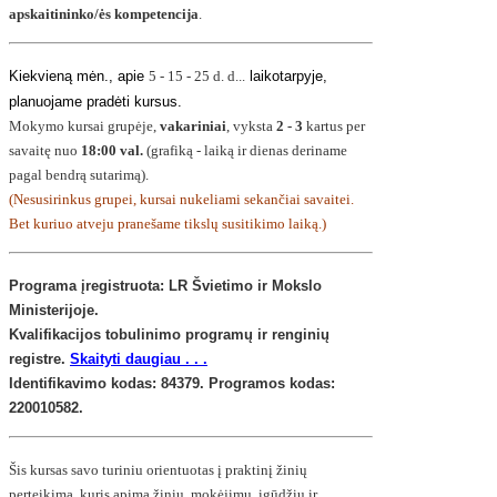
apskaitininko/ės kompetencija
.
Kiekvieną mėn., apie
5 - 15 - 25 d. d...
laikotarpyje,
planuojame pradėti kursus.
Mokymo kursai grupėje,
vakariniai
, vyksta
2 - 3
kartus per
savaitę nuo
18:00 val.
(grafiką - laiką ir dienas deriname
pagal bendrą sutarimą).
(Nesusirinkus grupei, kursai nukeliami sekančiai savaitei.
Bet kuriuo atveju pranešame tikslų susitikimo laiką.)
Programa įregistruota: LR Švietimo ir Mokslo
Ministerijoje.
Kvalifikacijos tobulinimo programų ir renginių
registre
.
Skaityti daugiau . . .
Identifikavimo kodas: 84379. Programos kodas:
220010582.
Šis kursas savo turiniu orientuotas į praktinį žinių
perteikimą, kuris apima žinių, mokėjimų, įgūdžių ir