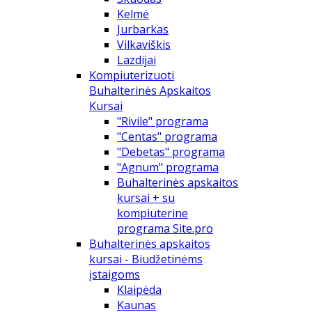
Kelmė
Jurbarkas
Vilkaviškis
Lazdijai
Kompiuterizuoti
Buhalterinės Apskaitos
Kursai
"Rivile" programa
"Centas" programa
"Debetas" programa
"Agnum" programa
Buhalterinės apskaitos
kursai + su
kompiuterine
programa Site.pro
Buhalterinės apskaitos
kursai - Biudžetinėms
įstaigoms
Klaipėda
Kaunas