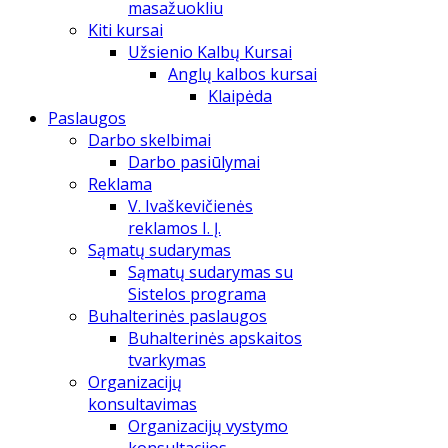
masažuokliu
Kiti kursai
Užsienio Kalbų Kursai
Anglų kalbos kursai
Klaipėda
Paslaugos
Darbo skelbimai
Darbo pasiūlymai
Reklama
V. Ivaškevičienės
reklamos I. Į.
Sąmatų sudarymas
Sąmatų sudarymas su
Sistelos programa
Buhalterinės paslaugos
Buhalterinės apskaitos
tvarkymas
Organizacijų
konsultavimas
Organizacijų vystymo