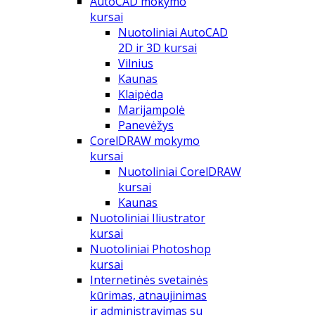
AutoCAD mokymo
kursai
Nuotoliniai AutoCAD
2D ir 3D kursai
Vilnius
Kaunas
Klaipėda
Marijampolė
Panevėžys
CorelDRAW mokymo
kursai
Nuotoliniai CorelDRAW
kursai
Kaunas
Nuotoliniai Iliustrator
kursai
Nuotoliniai Photoshop
kursai
Internetinės svetainės
kūrimas, atnaujinimas
ir administravimas su