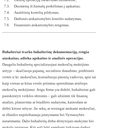
7.3. Duomenų iš žurnalų perkėlimas į sąskaitas;
7.4. Analitinių kortelių pildymas;
7.5. Darbinės atskaitomybės lentelės sudarymas;
7.6. Finansinės atskaitomybės rengimas.
Buhalteriai tvarko buhalterinę dokumentaciją, rengia
ataskaitas, atlieka apskaitos ir analizės operacijas.
Daugelis buhalterių specializuojasi mokesčių mokėjimo
srityje – skaičiuoja pajamų, socialinio draudimo, pridėtinės
vertės ir kt. mokesčius, konsultuoja įmonių vadovus, apie tai
kaip vienas ar kitas versle priimtas sprendimas atsilieps
mokesčių mokėjimui. Jeigu firma yra didelė, buhalteriai gali
pasiskirstyti veiklos sferomis – gali užsiimti tik finansų
analize, planavimu ar biudžeto sudarymu, kainodara ar
dirbti kitose srityse. Jie seka, ar teisingai mokami mokesčiai,
ar išlaidos neprieštarauja įstatymams bei Vyriausybės
nutarimams. Dalis buhalterių dirba dėstytojais mokymo bei
mokslo įstaigose. Kiti gali būti samdomi laikinam darbui.