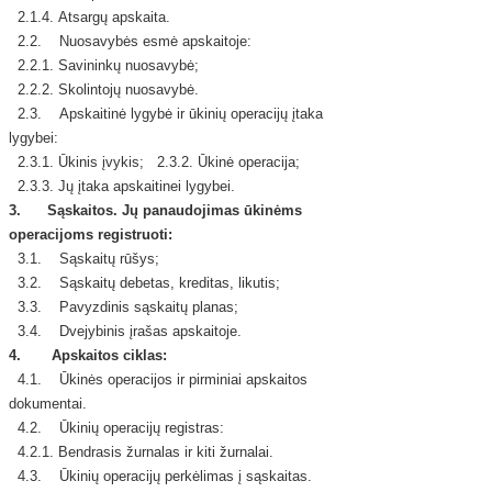
2.1.4. Atsargų apskaita.
2.2. Nuosavybės esmė apskaitoje:
2.2.1. Savininkų nuosavybė;
2.2.2. Skolintojų nuosavybė.
2.3. Apskaitinė lygybė ir ūkinių operacijų įtaka
lygybei:
2.3.1. Ūkinis įvykis; 2.3.2. Ūkinė operacija;
2.3.3. Jų įtaka apskaitinei lygybei.
3.
Sąskaitos. Jų panaudojimas ūkinėms
operacijoms registruoti:
3.1. Sąskaitų rūšys;
3.2. Sąskaitų debetas, kreditas, likutis;
3.3. Pavyzdinis sąskaitų planas;
3.4. Dvejybinis įrašas apskaitoje.
4. Apskaitos ciklas:
4.1. Ūkinės operacijos ir pirminiai apskaitos
dokumentai.
4.2. Ūkinių operacijų registras:
4.2.1. Bendrasis žurnalas ir kiti žurnalai.
4.3. Ūkinių operacijų perkėlimas į sąskaitas.