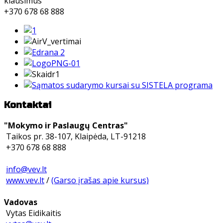
klausimus
+370 678 68 888
Kontaktai
"Mokymo ir Paslaugų Centras"
Taikos pr. 38-107, Klaipėda, LT-91218
+370 678 68 888
info@vev.lt
www.vev.lt
/
(Garso įrašas apie kursus)
Vadovas
Vytas Eidikaitis