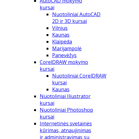
AutoCAD mokymo
kursai
Nuotoliniai AutoCAD
2D ir 3D kursai
Vilnius
Kaunas
Klaipėda
Marijampolė
Panevėžys
CorelDRAW mokymo
kursai
Nuotoliniai CorelDRAW
kursai
Kaunas
Nuotoliniai Iliustrator
kursai
Nuotoliniai Photoshop
kursai
Internetinės svetainės
kūrimas, atnaujinimas
ir administravimas su