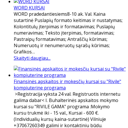
WORD KURSAI
WORD pradedantiesiems8-10 ak. Val. Kaina
sutartinė Puslapių formato keitimas ir nustatymas;
Kolontitulų įterpimas ir formatavimas; Puslapių
numeravimas; Teksto įterpimas, formatavimas;
Pastraipų formatavimas; Antraščių kūrimas;
Numeruotų ir nenumeruotų sąrašų kūrimas;
Grafikos…
Skaityti daugiau...
Finansinės apskaitos ir mokesčių kursai su "Rivile"
kompiuterine programa
>Registracija vyksta 24 val. Registruotis internetu
galima dabar< I. Buhalterinės apskaitos mokymo
kursai su "RIVILE GAMA" programa :Mokymo
kursu trukmė iki - 15 val., Kursai - 600 €.
(Individualių kursų kaina-sutartinė) Vilniuje
+37067260349 galimi ir kontaktiniu būdu.​