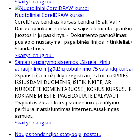
Skaityti daugiau...
Nuotoliniai CorelDRAW kursai
CorelDraw bendras kursas bendra 15 ak. Val. •
Darbo aplinka ir įrankiai: sąsajos elementai, įrankių
juostos ir jų paskirtys. • Dokumento paruošimas:
puslapio nustatymai, pagalbinės linijos ir tinkleliai. •
Standartinės…
Skaityti daugiau...
Sąmatų sudarymo sistemos „Sistela“ žinių
atnaujinimo ir įgūdžių tobulinimo 75 valandų kursai.
​>Spausti čia ir užpildyti registracijos forma<PRIEŠ
IŠSIŪSDAMI DUOMENIS, ĮSITIKINKITE, AR
NURODĖTE KOMENTARUOSE Į KOKIUS KURSUS, IR
KOKIAME MIESTE, PAGEIDAUJATE DALYVAUTI
!!!Sąmatos 75 val. kursų komercinio pasiūlymo
peržiūra ir atsisiuntimas internetuAtsakingas
asmuo:…
Skaityti daugiau...
Naujos tendencijos statyboje, pastatų