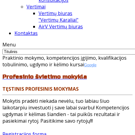
konsultacijos
Vertimai
Vertimų biuras
"Vertimų Karaliai"
AirV Vertimų biuras
Kontaktas
Menu
Praktinio mokymo, kompetencijos įgijimo,
kvalifikacijos
tobulinimo,
ugdymo ir kėlimo kursai
Google
Profesinio švietimo mokykla
TĘSTINIS PROFESINIS MOKYMAS
Mokytis pradėti niekada nevėlu, tuo labiau šiuo
laikotarpiu investuoti į save labai svarbu! Kompetencijos
ugdymas ir kėlimas šiandien - tai puikūs rezultatai ir
pasiekimai rytoj. Pasitikime savo rytojų!!!
Registracijos forma