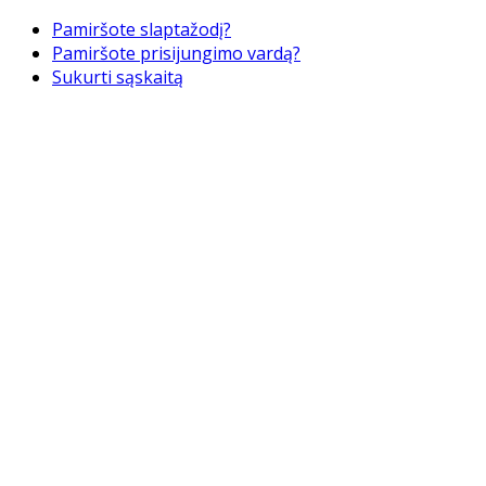
Pamiršote slaptažodį?
Pamiršote prisijungimo vardą?
Sukurti sąskaitą