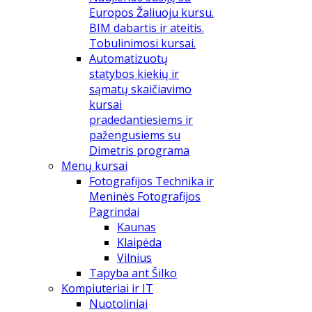
Europos Žaliuoju kursu.
BIM dabartis ir ateitis.
Tobulinimosi kursai.
Automatizuotų
statybos kiekių ir
sąmatų skaičiavimo
kursai
pradedantiesiems ir
pažengusiems su
Dimetris programa
Menų kursai
Fotografijos Technika ir
Meninės Fotografijos
Pagrindai
Kaunas
Klaipėda
Vilnius
Tapyba ant Šilko
Kompiuteriai ir IT
Nuotoliniai