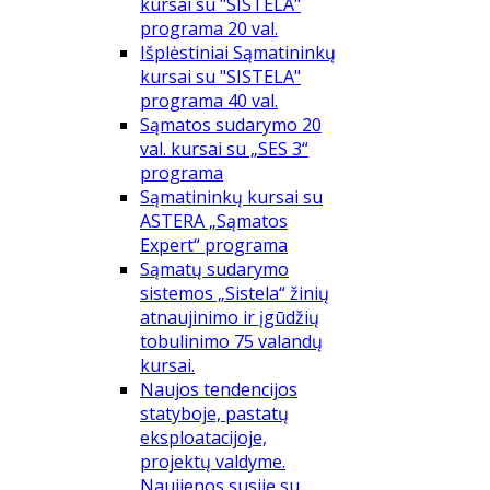
kursai su "SISTELA"
programa 20 val.
Išplėstiniai Sąmatininkų
kursai su "SISTELA"
programa 40 val.
Sąmatos sudarymo 20
val. kursai su „SES 3“
programa
Sąmatininkų kursai su
ASTERA „Sąmatos
Expert“ programa
Sąmatų sudarymo
sistemos „Sistela“ žinių
atnaujinimo ir įgūdžių
tobulinimo 75 valandų
kursai.
Naujos tendencijos
statyboje, pastatų
eksploatacijoje,
projektų valdyme.
Naujienos susiję su