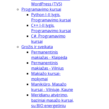
WordPress (TVS)
Programavimo kursai
Python I-II lygis.
Programavimo kursai
C++ I-II lygis.
Programavimo kursai
C#. Programavimo
kursai
Grožis ir sveikata
Permanentinis
makiažas - Klaipėda
Permanentinis
makiažas - Vilnius
Makiažo kursai-
mokymai
Manikiūro, Masažo
kursai - Vilniuje, Kaune
Meridianų atvėrimo,
baziniai masažo kursai,
su BIO energetiniu