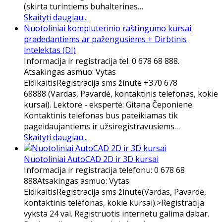
(skirta turintiems buhalterines…
Skaityti daugiau...
Nuotoliniai kompiuterinio raštingumo kursai
pradedantiems ar pažengusiems + Dirbtinis
intelektas (DI)
Informacija ir registracija tel. 0 678 68 888.
Atsakingas asmuo: Vytas
EidikaitisRegistracija sms žinute +370 678
68888 (Vardas, Pavardė, kontaktinis telefonas, kokie
kursai). Lektorė - ekspertė: Gitana Čeponienė.
Kontaktinis telefonas bus pateikiamas tik
pageidaujantiems ir užsiregistravusiems…
Skaityti daugiau...
Nuotoliniai AutoCAD 2D ir 3D kursai
Informacija ir registracija telefonu: 0 678 68
888Atsakingas asmuo: Vytas
EidikaitisRegistracija sms žinute(Vardas, Pavardė,
kontaktinis telefonas, kokie kursai).>Registracija
vyksta 24 val. Registruotis internetu galima dabar.