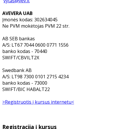
vytas@vev.lt
AVEVERA UAB
Įmonės kodas: 302634045
Ne PVM mokėtojas PVM 22 str.
AB SEB bankas
A/S: LT67 7044 0600 0771 1556
banko kodas - 70440
SWIFT/CBVILT2X
Swedbank AB
A/S: LT98 7300 0101 2715 4234
banko kodas - 73000
SWIFT/BIC HABALT22
>Registruotis į kursus internetu<
Registracija į kursus