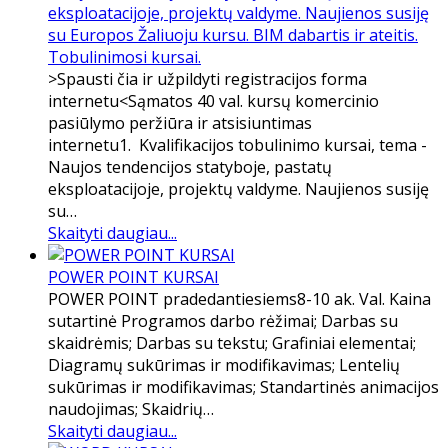
eksploatacijoje, projektų valdyme. Naujienos susiję
su Europos Žaliuoju kursu. BIM dabartis ir ateitis.
Tobulinimosi kursai.
​​>Spausti čia ir užpildyti registracijos forma
internetu<Sąmatos 40 val. kursų komercinio
pasiūlymo peržiūra ir atsisiuntimas
internetu1. Kvalifikacijos tobulinimo kursai, tema -
Naujos tendencijos statyboje, pastatų
eksploatacijoje, projektų valdyme. Naujienos susiję
su…
Skaityti daugiau...
POWER POINT KURSAI
POWER POINT pradedantiesiems8-10 ak. Val. Kaina
sutartinė Programos darbo rėžimai; Darbas su
skaidrėmis; Darbas su tekstu; Grafiniai elementai;
Diagramų sukūrimas ir modifikavimas; Lentelių
sukūrimas ir modifikavimas; Standartinės animacijos
naudojimas; Skaidrių…
Skaityti daugiau...