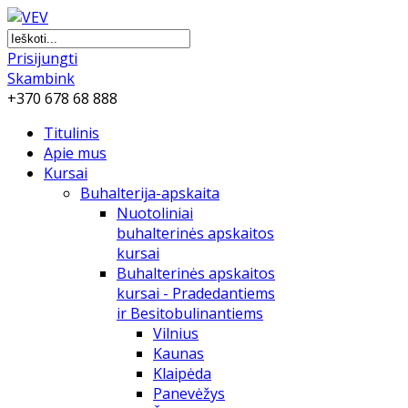
Prisijungti
Skambink
+370 678 68 888
Titulinis
Apie mus
Kursai
Buhalterija-apskaita
Nuotoliniai
buhalterinės apskaitos
kursai
Buhalterinės apskaitos
kursai - Pradedantiems
ir Besitobulinantiems
Vilnius
Kaunas
Klaipėda
Panevėžys