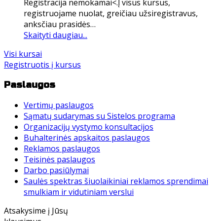
Registracija nemokamai<.Į visus kursus,
registruojame nuolat, greičiau užsiregistravus,
anksčiau prasidės…
Skaityti daugiau...
Visi kursai
Registruotis į kursus
Paslaugos
Vertimų paslaugos
Sąmatų sudarymas su Sistelos programa
Organizacijų vystymo konsultacijos
Buhalterinės apskaitos paslaugos
Reklamos paslaugos
Teisinės paslaugos
Darbo pasiūlymai
Saulės spektras šiuolaikiniai reklamos sprendimai
smulkiam ir vidutiniam verslui
Atsakysime į Jūsų