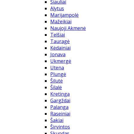
Šiauliai
Alytus
Marijampolė
Mažeikiai
Naujoji Akmenė
Telšiai
Tauragė
Kėdainiai
Jonava
Ukmergė
Utena
Plungė
Šilutė
Šilalė
Kretinga
Gargždai
Palanga
Raseiniai
Šakiai
Širvintos
Skuodas