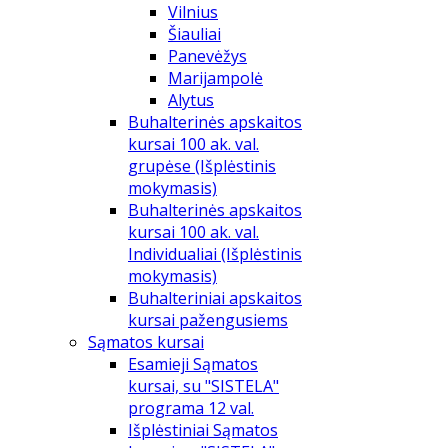
Vilnius
Šiauliai
Panevėžys
Marijampolė
Alytus
Buhalterinės apskaitos
kursai 100 ak. val.
grupėse (Išplėstinis
mokymasis)
Buhalterinės apskaitos
kursai 100 ak. val.
Individualiai (Išplėstinis
mokymasis)
Buhalteriniai apskaitos
kursai pažengusiems
Sąmatos kursai
Esamieji Sąmatos
kursai, su "SISTELA"
programa 12 val.
Išplėstiniai Sąmatos