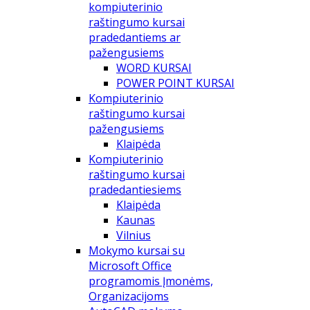
kompiuterinio
raštingumo kursai
pradedantiems ar
pažengusiems
WORD KURSAI
POWER POINT KURSAI
Kompiuterinio
raštingumo kursai
pažengusiems
Klaipėda
Kompiuterinio
raštingumo kursai
pradedantiesiems
Klaipėda
Kaunas
Vilnius
Mokymo kursai su
Microsoft Office
programomis Įmonėms,
Organizacijoms