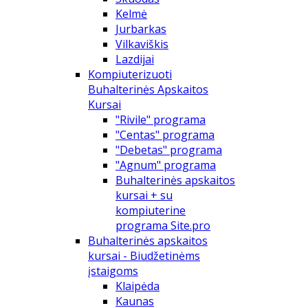
Kelmė
Jurbarkas
Vilkaviškis
Lazdijai
Kompiuterizuoti
Buhalterinės Apskaitos
Kursai
"Rivile" programa
"Centas" programa
"Debetas" programa
"Agnum" programa
Buhalterinės apskaitos
kursai + su
kompiuterine
programa Site.pro
Buhalterinės apskaitos
kursai - Biudžetinėms
įstaigoms
Klaipėda
Kaunas