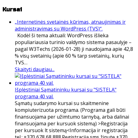
Kursai
„Internetinės svetainės kūrimas, atnaujinimas ir
administravimas su WordPress (TVS)“.
Kodėl ši tema aktuali: WordPress išlieka
populiariausia turinio valdymo sistema pasaulyje –
pagal W3Techs (2026-01-28) ji naudojama apie 42,8
% visų svetainių (apie 60 % tarp svetainių, kurių
TVS…
Skaityti daugiau...
Išplėstiniai Sąmatininkų kursai su "SISTELA"
programa 40 val.
Sąmatų sudarymo kursai su skaitmenine
kompiuterizuota programa. (Programa gali būti
finansuojama per užimtumo tarnybą, arba dalinai
finansuojama per kursuok sistemą) >Registracija
per kursuok lt sistemą<Informacija ir registracija
tel.: +370 678 68 888.Registracija sms žinute +370…