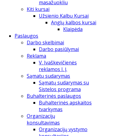
masažuokliu
Kiti kursai
Užsienio Kalbų Kursai
Anglų kalbos kursai
Klaipėda
Paslaugos
Darbo skelbimai
Darbo pasiūlymai
Reklama
V. Ivaškevičienės
reklamos I. Į.
Sąmatų sudarymas
Sąmatų sudarymas su
Sistelos programa
Buhalterinės paslaugos
Buhalterinės apskaitos
tvarkymas
Organizacijų
konsultavimas
Organizacijų vystymo