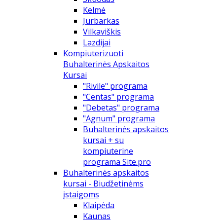
Kelmė
Jurbarkas
Vilkaviškis
Lazdijai
Kompiuterizuoti
Buhalterinės Apskaitos
Kursai
"Rivile" programa
"Centas" programa
"Debetas" programa
"Agnum" programa
Buhalterinės apskaitos
kursai + su
kompiuterine
programa Site.pro
Buhalterinės apskaitos
kursai - Biudžetinėms
įstaigoms
Klaipėda
Kaunas