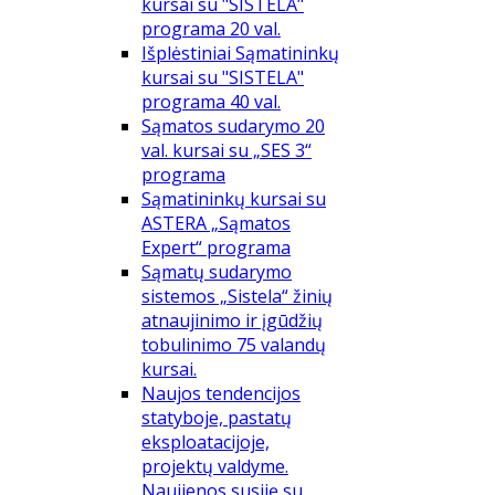
kursai su "SISTELA"
programa 20 val.
Išplėstiniai Sąmatininkų
kursai su "SISTELA"
programa 40 val.
Sąmatos sudarymo 20
val. kursai su „SES 3“
programa
Sąmatininkų kursai su
ASTERA „Sąmatos
Expert“ programa
Sąmatų sudarymo
sistemos „Sistela“ žinių
atnaujinimo ir įgūdžių
tobulinimo 75 valandų
kursai.
Naujos tendencijos
statyboje, pastatų
eksploatacijoje,
projektų valdyme.
Naujienos susiję su