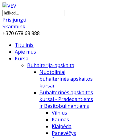
Prisijungti
Skambink
+370 678 68 888
Titulinis
Apie mus
Kursai
Buhalterija-apskaita
Nuotoliniai
buhalterinės apskaitos
kursai
Buhalterinės apskaitos
kursai - Pradedantiems
ir Besitobulinantiems
Vilnius
Kaunas
Klaipėda
Panevėžys