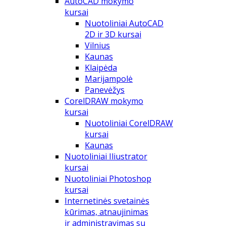
AutoCAD mokymo
kursai
Nuotoliniai AutoCAD
2D ir 3D kursai
Vilnius
Kaunas
Klaipėda
Marijampolė
Panevėžys
CorelDRAW mokymo
kursai
Nuotoliniai CorelDRAW
kursai
Kaunas
Nuotoliniai Iliustrator
kursai
Nuotoliniai Photoshop
kursai
Internetinės svetainės
kūrimas, atnaujinimas
ir administravimas su