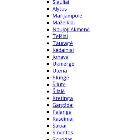
Šiauliai
Alytus
Marijampolė
Mažeikiai
Naujoji Akmenė
Telšiai
Tauragė
Kėdainiai
Jonava
Ukmergė
Utena
Plungė
Šilutė
Šilalė
Kretinga
Gargždai
Palanga
Raseiniai
Šakiai
Širvintos
Skuodas