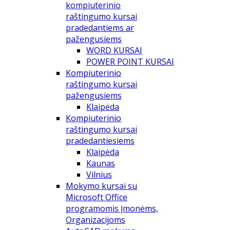
kompiuterinio
raštingumo kursai
pradedantiems ar
pažengusiems
WORD KURSAI
POWER POINT KURSAI
Kompiuterinio
raštingumo kursai
pažengusiems
Klaipėda
Kompiuterinio
raštingumo kursai
pradedantiesiems
Klaipėda
Kaunas
Vilnius
Mokymo kursai su
Microsoft Office
programomis Įmonėms,
Organizacijoms