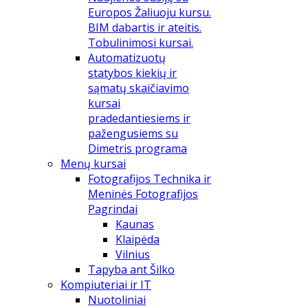
Europos Žaliuoju kursu.
BIM dabartis ir ateitis.
Tobulinimosi kursai.
Automatizuotų
statybos kiekių ir
sąmatų skaičiavimo
kursai
pradedantiesiems ir
pažengusiems su
Dimetris programa
Menų kursai
Fotografijos Technika ir
Meninės Fotografijos
Pagrindai
Kaunas
Klaipėda
Vilnius
Tapyba ant Šilko
Kompiuteriai ir IT
Nuotoliniai