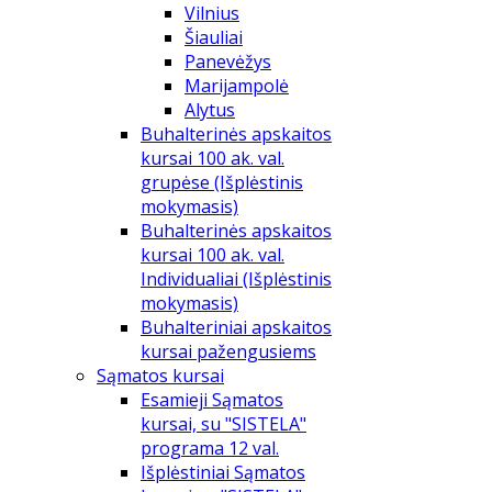
Vilnius
Šiauliai
Panevėžys
Marijampolė
Alytus
Buhalterinės apskaitos
kursai 100 ak. val.
grupėse (Išplėstinis
mokymasis)
Buhalterinės apskaitos
kursai 100 ak. val.
Individualiai (Išplėstinis
mokymasis)
Buhalteriniai apskaitos
kursai pažengusiems
Sąmatos kursai
Esamieji Sąmatos
kursai, su "SISTELA"
programa 12 val.
Išplėstiniai Sąmatos