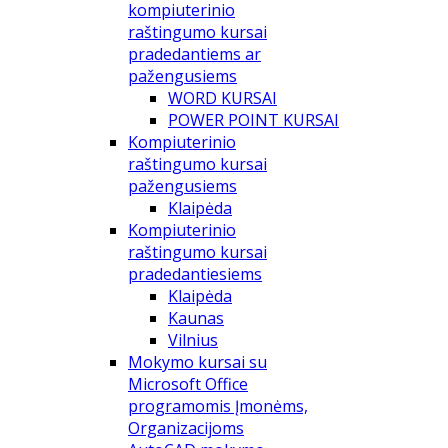
kompiuterinio
raštingumo kursai
pradedantiems ar
pažengusiems
WORD KURSAI
POWER POINT KURSAI
Kompiuterinio
raštingumo kursai
pažengusiems
Klaipėda
Kompiuterinio
raštingumo kursai
pradedantiesiems
Klaipėda
Kaunas
Vilnius
Mokymo kursai su
Microsoft Office
programomis Įmonėms,
Organizacijoms