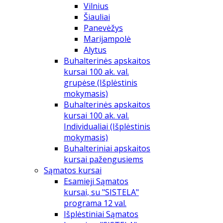
Vilnius
Šiauliai
Panevėžys
Marijampolė
Alytus
Buhalterinės apskaitos
kursai 100 ak. val.
grupėse (Išplėstinis
mokymasis)
Buhalterinės apskaitos
kursai 100 ak. val.
Individualiai (Išplėstinis
mokymasis)
Buhalteriniai apskaitos
kursai pažengusiems
Sąmatos kursai
Esamieji Sąmatos
kursai, su "SISTELA"
programa 12 val.
Išplėstiniai Sąmatos