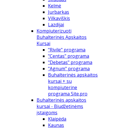
Kelmė
Jurbarkas
Vilkaviškis
Lazdijai
Kompiuterizuoti
Buhalterinės Apskaitos
Kursai
"Rivile" programa
"Centas" programa
"Debetas" programa
"Agnum" programa
Buhalterinės apskaitos
kursai + su
kompiuterine
programa Site.pro
Buhalterinės apskaitos
kursai - Biudžetinėms
įstaigoms
Klaipėda
Kaunas