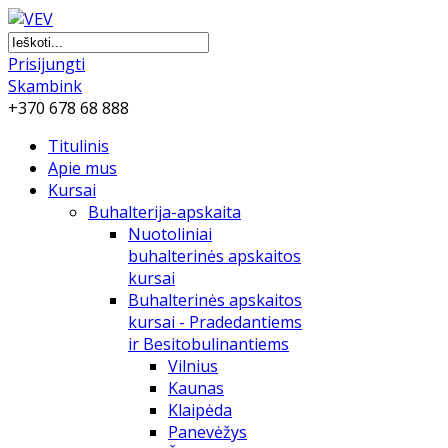
Prisijungti
Skambink
+370 678 68 888
Titulinis
Apie mus
Kursai
Buhalterija-apskaita
Nuotoliniai
buhalterinės apskaitos
kursai
Buhalterinės apskaitos
kursai - Pradedantiems
ir Besitobulinantiems
Vilnius
Kaunas
Klaipėda
Panevėžys