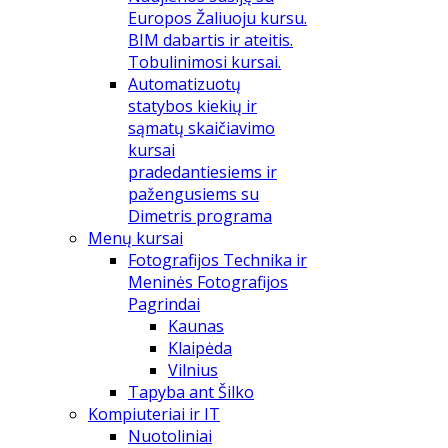
Europos Žaliuoju kursu.
BIM dabartis ir ateitis.
Tobulinimosi kursai.
Automatizuotų
statybos kiekių ir
sąmatų skaičiavimo
kursai
pradedantiesiems ir
pažengusiems su
Dimetris programa
Menų kursai
Fotografijos Technika ir
Meninės Fotografijos
Pagrindai
Kaunas
Klaipėda
Vilnius
Tapyba ant Šilko
Kompiuteriai ir IT
Nuotoliniai