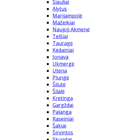
Šiauliai
Alytus
Marijampolė
Mažeikiai
Naujoji Akmenė
Telšiai
Tauragė
Kėdainiai
Jonava
Ukmergė
Utena
Plungė
Šilutė
Šilalė
Kretinga
Gargždai
Palanga
Raseiniai
Šakiai
Širvintos
Skuodas