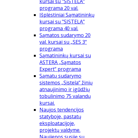
kursai su "SISTELA"
programa 20 val.
Išplėstiniai Sąmatininkų
kursai su "SISTELA"
programa 40 val.
Sąmatos sudarymo 20
val. kursai su „SES 3“
programa
Sąmatininkų kursai su
ASTERA „Sąmatos
Expert“ programa
Sąmatų sudarymo
sistemos „Sistela“ žinių
atnaujinimo ir įgūdžių
tobulinimo 75 valandų
kursai.
Naujos tendencijos
statyboje, pastatų
eksploatacijoje,
projektų valdyme.
Naujienos susiję su