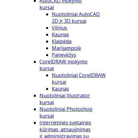
AutoCAD mokymo
kursai
Nuotoliniai AutoCAD
2D ir 3D kursai
Vilnius
Kaunas
Klaipėda
Marijampolė
Panevėžys
CorelDRAW mokymo
kursai
Nuotoliniai CorelDRAW
kursai
Kaunas
Nuotoliniai Iliustrator
kursai
Nuotoliniai Photoshop
kursai
Internetinės svetainės
kūrimas, atnaujinimas
ir administravimas su