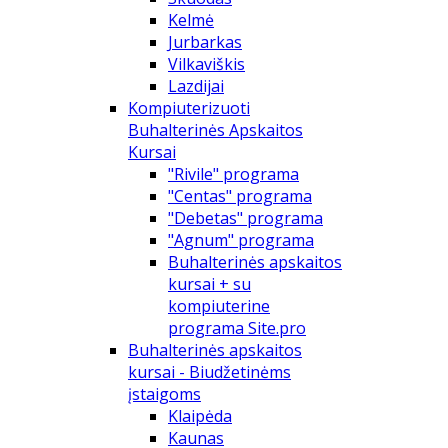
Kelmė
Jurbarkas
Vilkaviškis
Lazdijai
Kompiuterizuoti
Buhalterinės Apskaitos
Kursai
"Rivile" programa
"Centas" programa
"Debetas" programa
"Agnum" programa
Buhalterinės apskaitos
kursai + su
kompiuterine
programa Site.pro
Buhalterinės apskaitos
kursai - Biudžetinėms
įstaigoms
Klaipėda
Kaunas