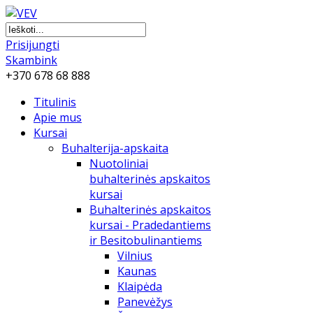
Prisijungti
Skambink
+370 678 68 888
Titulinis
Apie mus
Kursai
Buhalterija-apskaita
Nuotoliniai
buhalterinės apskaitos
kursai
Buhalterinės apskaitos
kursai - Pradedantiems
ir Besitobulinantiems
Vilnius
Kaunas
Klaipėda
Panevėžys