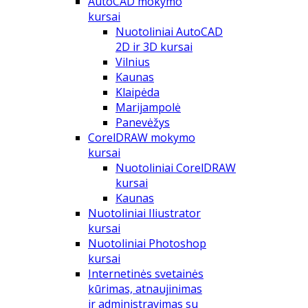
AutoCAD mokymo
kursai
Nuotoliniai AutoCAD
2D ir 3D kursai
Vilnius
Kaunas
Klaipėda
Marijampolė
Panevėžys
CorelDRAW mokymo
kursai
Nuotoliniai CorelDRAW
kursai
Kaunas
Nuotoliniai Iliustrator
kursai
Nuotoliniai Photoshop
kursai
Internetinės svetainės
kūrimas, atnaujinimas
ir administravimas su