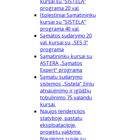
kursai su "SISTELA"
programa 20 val.
Išplėstiniai Sąmatininkų
kursai su "SISTELA"
programa 40 val.
Sąmatos sudarymo 20
val. kursai su „SES 3“
programa
Sąmatininkų kursai su
ASTERA „Sąmatos
Expert“ programa
Sąmatų sudarymo
sistemos „Sistela“ žinių
atnaujinimo ir įgūdžių
tobulinimo 75 valandų
kursai.
Naujos tendencijos
statyboje, pastatų
eksploatacijoje,
projektų valdyme.
Naujienos susiję su