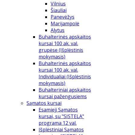
Vilnius
Šiauliai
Panevėžys
Marijampolė
Alytus
Buhalterinės apskaitos
kursai 100 ak. val.
grupėse (Išplėstinis
mokymasis)
Buhalterinės apskaitos
kursai 100 ak. val.
Individualiai (Išplėstinis
mokymasis)
Buhalteriniai apskaitos
kursai pažengusiems
Sąmatos kursai
Esamieji Sąmatos
kursai, su "SISTELA"
programa 12 val.
Išplėstiniai Sąmatos