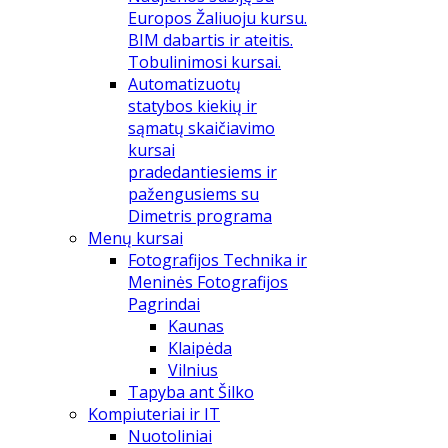
Europos Žaliuoju kursu.
BIM dabartis ir ateitis.
Tobulinimosi kursai.
Automatizuotų
statybos kiekių ir
sąmatų skaičiavimo
kursai
pradedantiesiems ir
pažengusiems su
Dimetris programa
Menų kursai
Fotografijos Technika ir
Meninės Fotografijos
Pagrindai
Kaunas
Klaipėda
Vilnius
Tapyba ant Šilko
Kompiuteriai ir IT
Nuotoliniai