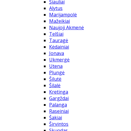
Šiauliai
Alytus
Marijampolė
Mažeikiai
Naujoji Akmenė
Telšiai
Tauragė
Kėdainiai
Jonava
Ukmergė
Utena
Plungė
Šilutė
Šilalė
Kretinga
Gargždai
Palanga
Raseiniai
Šakiai
Širvintos
Skuodas