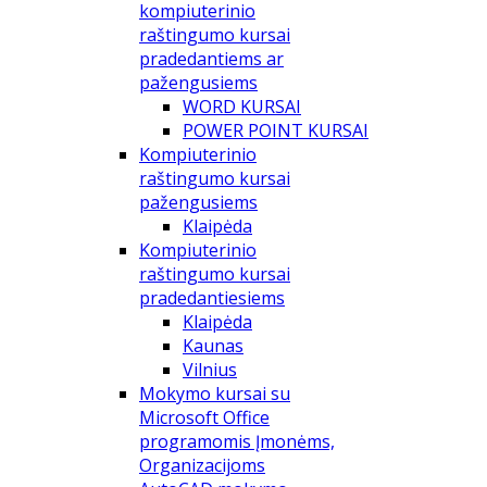
kompiuterinio
raštingumo kursai
pradedantiems ar
pažengusiems
WORD KURSAI
POWER POINT KURSAI
Kompiuterinio
raštingumo kursai
pažengusiems
Klaipėda
Kompiuterinio
raštingumo kursai
pradedantiesiems
Klaipėda
Kaunas
Vilnius
Mokymo kursai su
Microsoft Office
programomis Įmonėms,
Organizacijoms