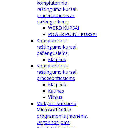
kompiuterinio
raštingumo kursai
pradedantiems ar
pažengusiems
WORD KURSAI
POWER POINT KURSAI
Kompiuterinio
raštingumo kursai
pažengusiems
Klaipėda
Kompiuterinio
raštingumo kursai
pradedantiesiems
Klaipėda
Kaunas
Vilnius
Mokymo kursai su
Microsoft Office
programomis Įmonėms,
Organizacijoms