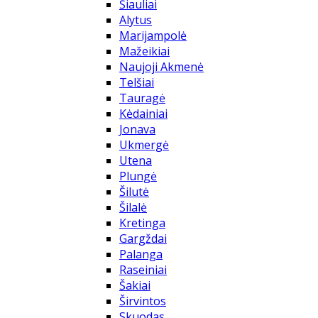
Šiauliai
Alytus
Marijampolė
Mažeikiai
Naujoji Akmenė
Telšiai
Tauragė
Kėdainiai
Jonava
Ukmergė
Utena
Plungė
Šilutė
Šilalė
Kretinga
Gargždai
Palanga
Raseiniai
Šakiai
Širvintos
Skuodas