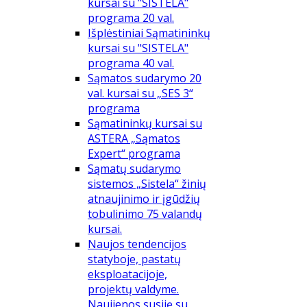
kursai su "SISTELA"
programa 20 val.
Išplėstiniai Sąmatininkų
kursai su "SISTELA"
programa 40 val.
Sąmatos sudarymo 20
val. kursai su „SES 3“
programa
Sąmatininkų kursai su
ASTERA „Sąmatos
Expert“ programa
Sąmatų sudarymo
sistemos „Sistela“ žinių
atnaujinimo ir įgūdžių
tobulinimo 75 valandų
kursai.
Naujos tendencijos
statyboje, pastatų
eksploatacijoje,
projektų valdyme.
Naujienos susiję su