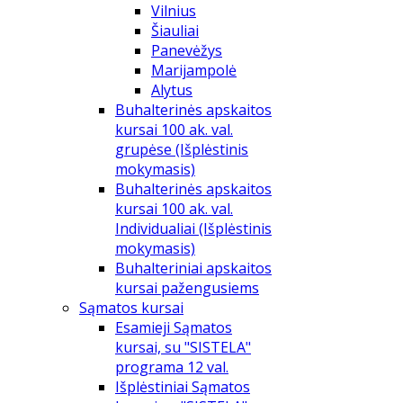
Vilnius
Šiauliai
Panevėžys
Marijampolė
Alytus
Buhalterinės apskaitos
kursai 100 ak. val.
grupėse (Išplėstinis
mokymasis)
Buhalterinės apskaitos
kursai 100 ak. val.
Individualiai (Išplėstinis
mokymasis)
Buhalteriniai apskaitos
kursai pažengusiems
Sąmatos kursai
Esamieji Sąmatos
kursai, su "SISTELA"
programa 12 val.
Išplėstiniai Sąmatos