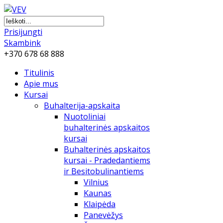
Prisijungti
Skambink
+370 678 68 888
Titulinis
Apie mus
Kursai
Buhalterija-apskaita
Nuotoliniai
buhalterinės apskaitos
kursai
Buhalterinės apskaitos
kursai - Pradedantiems
ir Besitobulinantiems
Vilnius
Kaunas
Klaipėda
Panevėžys