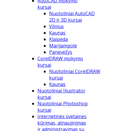
AutoCAD mokymo
kursai
Nuotoliniai AutoCAD
2D ir 3D kursai
Vilnius
Kaunas
Klaipėda
Marijampolė
Panevėžys
CorelDRAW mokymo
kursai
Nuotoliniai CorelDRAW
kursai
Kaunas
Nuotoliniai Iliustrator
kursai
Nuotoliniai Photoshop
kursai
Internetinės svetainės
kūrimas, atnaujinimas
ir administravimas su