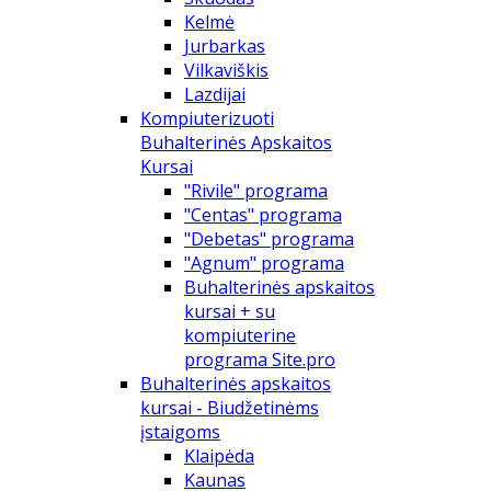
Kelmė
Jurbarkas
Vilkaviškis
Lazdijai
Kompiuterizuoti
Buhalterinės Apskaitos
Kursai
"Rivile" programa
"Centas" programa
"Debetas" programa
"Agnum" programa
Buhalterinės apskaitos
kursai + su
kompiuterine
programa Site.pro
Buhalterinės apskaitos
kursai - Biudžetinėms
įstaigoms
Klaipėda
Kaunas