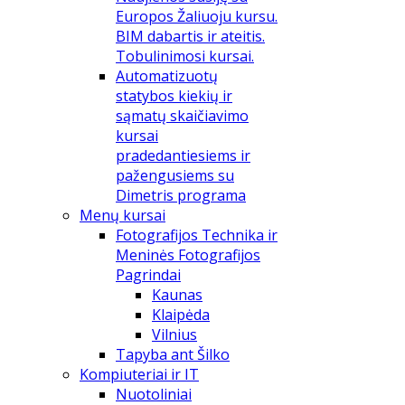
Europos Žaliuoju kursu.
BIM dabartis ir ateitis.
Tobulinimosi kursai.
Automatizuotų
statybos kiekių ir
sąmatų skaičiavimo
kursai
pradedantiesiems ir
pažengusiems su
Dimetris programa
Menų kursai
Fotografijos Technika ir
Meninės Fotografijos
Pagrindai
Kaunas
Klaipėda
Vilnius
Tapyba ant Šilko
Kompiuteriai ir IT
Nuotoliniai