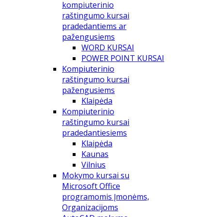
kompiuterinio
raštingumo kursai
pradedantiems ar
pažengusiems
WORD KURSAI
POWER POINT KURSAI
Kompiuterinio
raštingumo kursai
pažengusiems
Klaipėda
Kompiuterinio
raštingumo kursai
pradedantiesiems
Klaipėda
Kaunas
Vilnius
Mokymo kursai su
Microsoft Office
programomis Įmonėms,
Organizacijoms