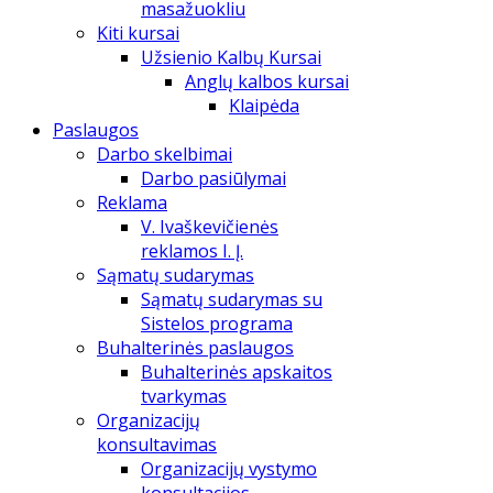
masažuokliu
Kiti kursai
Užsienio Kalbų Kursai
Anglų kalbos kursai
Klaipėda
Paslaugos
Darbo skelbimai
Darbo pasiūlymai
Reklama
V. Ivaškevičienės
reklamos I. Į.
Sąmatų sudarymas
Sąmatų sudarymas su
Sistelos programa
Buhalterinės paslaugos
Buhalterinės apskaitos
tvarkymas
Organizacijų
konsultavimas
Organizacijų vystymo