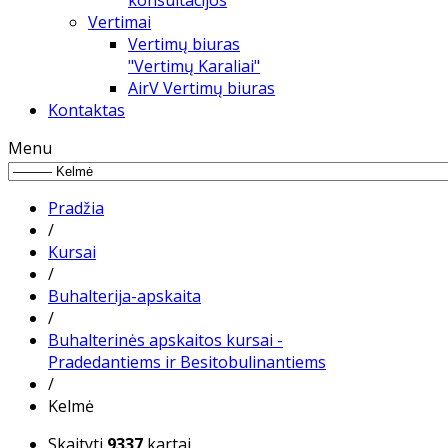
konsultacijos
Vertimai
Vertimų biuras
"Vertimų Karaliai"
AirV Vertimų biuras
Kontaktas
Menu
Pradžia
/
Kursai
/
Buhalterija-apskaita
/
Buhalterinės apskaitos kursai -
Pradedantiems ir Besitobulinantiems
/
Kelmė
Skaityti
9337
kartai