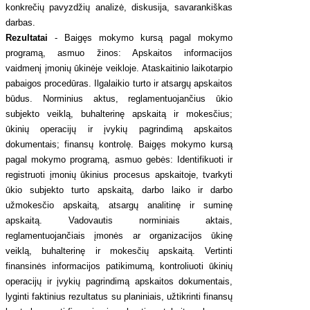
konkrečių pavyzdžių analizė, diskusija, savarankiškas
darbas.
Rezultatai
- Baigęs mokymo kursą pagal mokymo
programą, asmuo žinos: Apskaitos informacijos
vaidmenį įmonių ūkinėje veikloje. Ataskaitinio laikotarpio
pabaigos procedūras. Ilgalaikio turto ir atsargų apskaitos
būdus. Norminius aktus, reglamentuojančius ūkio
subjekto veiklą, buhalterinę apskaitą ir mokesčius;
ūkinių operacijų ir įvykių pagrindimą apskaitos
dokumentais; finansų kontrolę. Baigęs mokymo kursą
pagal mokymo programą, asmuo gebės: Identifikuoti ir
registruoti įmonių ūkinius procesus apskaitoje, tvarkyti
ūkio subjekto turto apskaitą, darbo laiko ir darbo
užmokesčio apskaitą, atsargų analitinę ir suminę
apskaitą. Vadovautis norminiais aktais,
reglamentuojančiais įmonės ar organizacijos ūkinę
veiklą, buhalterinę ir mokesčių apskaitą. Vertinti
finansinės informacijos patikimumą, kontroliuoti ūkinių
operacijų ir įvykių pagrindimą apskaitos dokumentais,
lyginti faktinius rezultatus su planiniais, užtikrinti finansų