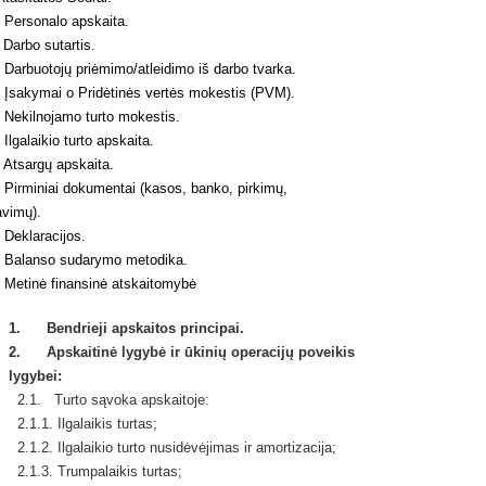
Personalo apskaita.
Darbo sutartis.
Darbuotojų priėmimo/atleidimo iš darbo tvarka.
Įsakymai o Pridėtinės vertės mokestis (PVM).
Nekilnojamo turto mokestis.
lgalaikio turto apskaita.
Atsargų apskaita.
Pirminiai dokumentai (kasos, banko, pirkimų,
avimų).
Deklaracijos.
Balanso sudarymo metodika.
Metinė finansinė atskaitomybė
1. Bendrieji apskaitos principai.
2. Apskaitinė lygybė ir ūkinių operacijų poveikis
lygybei:
2.1. Turto sąvoka apskaitoje:
2.1.1. Ilgalaikis turtas;
2.1.2. Ilgalaikio turto nusidėvėjimas ir amortizacija;
2.1.3. Trumpalaikis turtas;