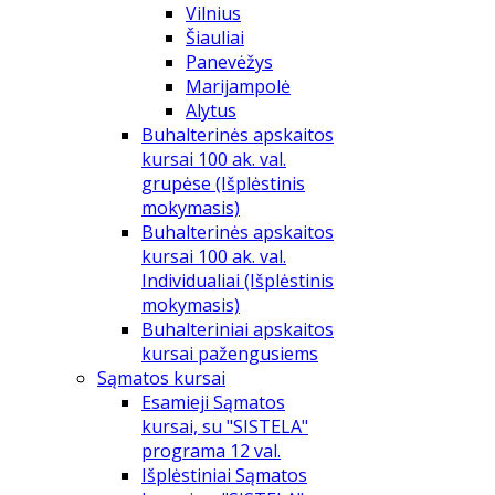
Vilnius
Šiauliai
Panevėžys
Marijampolė
Alytus
Buhalterinės apskaitos
kursai 100 ak. val.
grupėse (Išplėstinis
mokymasis)
Buhalterinės apskaitos
kursai 100 ak. val.
Individualiai (Išplėstinis
mokymasis)
Buhalteriniai apskaitos
kursai pažengusiems
Sąmatos kursai
Esamieji Sąmatos
kursai, su "SISTELA"
programa 12 val.
Išplėstiniai Sąmatos