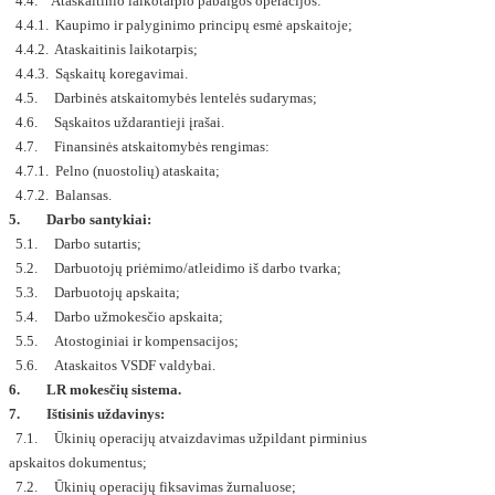
4.4. Ataskaitinio laikotarpio pabaigos operacijos:
4.4.1. Kaupimo ir palyginimo principų esmė apskaitoje;
4.4.2. Ataskaitinis laikotarpis;
4.4.3. Sąskaitų koregavimai.
4.5. Darbinės atskaitomybės lentelės sudarymas;
4.6. Sąskaitos uždarantieji įrašai.
4.7. Finansinės atskaitomybės rengimas:
4.7.1. Pelno (nuostolių) ataskaita;
4.7.2. Balansas.
5. Darbo santykiai:
5.1. Darbo sutartis;
5.2. Darbuotojų priėmimo/atleidimo iš darbo tvarka;
5.3. Darbuotojų apskaita;
5.4. Darbo užmokesčio apskaita;
5.5. Atostoginiai ir kompensacijos;
5.6. Ataskaitos VSDF valdybai.
6. LR mokesčių sistema.
7. Ištisinis uždavinys:
7.1. Ūkinių operacijų atvaizdavimas užpildant pirminius
apskaitos dokumentus;
7.2. Ūkinių operacijų fiksavimas žurnaluose;