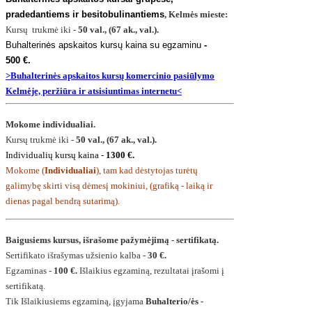
pradedantiems ir besitobulinantiems
, Kelmės mieste:
Kursų trukmė iki -
50 val., (67 ak., val.).
Buhalterinės apskaitos kursų kaina su egzamin
u
-
500
€.
>Buhalterinės apskaitos kursų komercinio pasiūlymo
Kelmėje, peržiūra ir atsisiuntimas internetu<
Mokome individualiai.
Kursų trukmė iki -
50 val., (67 ak., val.).
Individualių kursų kaina -
1300 €.
Mokome (
Individualiai
), tam kad dėstytojas turėtų
galimybę skirti visą dėmesį mokiniui, (grafiką - laiką ir
dienas pagal bendrą sutarimą).
Baigusiems kursus, išrašome pažymėjimą - sertifikatą.
Sertifikato išrašymas užsienio kalba -
30 €.
Egzaminas -
100 €.
Išlaikius egzaminą, rezultatai įrašomi į
sertifikatą.
Tik Išlaikiusiems egzaminą, įgyjama
Buhalterio/ės -