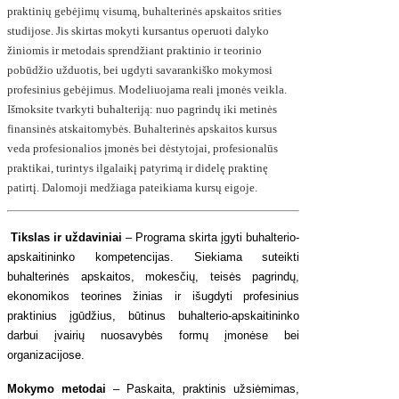
praktinių gebėjimų visumą, buhalterinės apskaitos srities
studijose. Jis skirtas mokyti kursantus operuoti dalyko
žiniomis ir metodais sprendžiant praktinio ir teorinio
pobūdžio užduotis, bei ugdyti savarankiško mokymosi
profesinius gebėjimus.
Modeliuojama reali įmonės veikla.
Išmoksite tvarkyti buhalteriją: nuo pagrindų iki metinės
finansinės atskaitomybės. Buhalterinės apskaitos kursus
veda profesionalios įmonės bei dėstytojai, profesionalūs
praktikai, turintys ilgalaikį patyrimą ir didelę praktinę
patirtį. Dalomoji medžiaga pateikiama kursų eigoje.
Tikslas ir uždaviniai
– Programa skirta įgyti buhalterio-
apskaitininko kompetencijas. Siekiama suteikti
buhalterinės apskaitos, mokesčių, teisės pagrindų,
ekonomikos teorines žinias ir išugdyti profesinius
praktinius įgūdžius, būtinus buhalterio-apskaitininko
darbui įvairių nuosavybės formų įmonėse bei
organizacijose.
Mokymo metodai
– Paskaita, praktinis užsiėmimas,