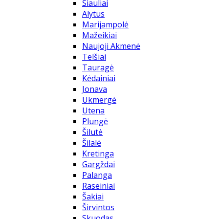
Šiauliai
Alytus
Marijampolė
Mažeikiai
Naujoji Akmenė
Telšiai
Tauragė
Kėdainiai
Jonava
Ukmergė
Utena
Plungė
Šilutė
Šilalė
Kretinga
Gargždai
Palanga
Raseiniai
Šakiai
Širvintos
Skuodas