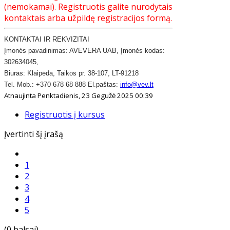
(nemokamai). Registruotis galite nurodytais
kontaktais arba užpildę registracijos formą.
KONTAKTAI IR REKVIZITAI
​Įmonės pavadinimas: AVEVERA UAB, Įmonės kodas:
302634045,
Biuras: Klaipėda, Taikos pr. 38-107, LT-91218
​Tel. Mob.: +370 678 68 888 El.paštas:
info@vev.lt
Atnaujinta Penktadienis, 23 Gegužė 2025 00:39
Registruotis į kursus
Įvertinti šį įrašą
1
2
3
4
5
(0 balsai)