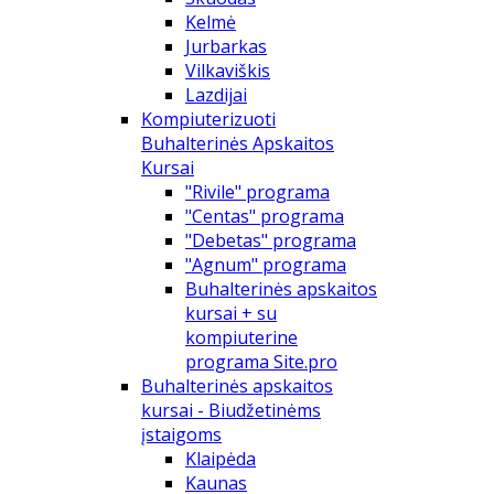
Kelmė
Jurbarkas
Vilkaviškis
Lazdijai
Kompiuterizuoti
Buhalterinės Apskaitos
Kursai
"Rivile" programa
"Centas" programa
"Debetas" programa
"Agnum" programa
Buhalterinės apskaitos
kursai + su
kompiuterine
programa Site.pro
Buhalterinės apskaitos
kursai - Biudžetinėms
įstaigoms
Klaipėda
Kaunas