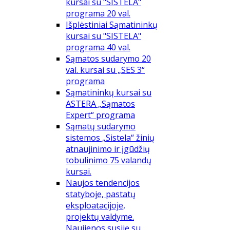
kursai su "SISTELA"
programa 20 val.
Išplėstiniai Sąmatininkų
kursai su "SISTELA"
programa 40 val.
Sąmatos sudarymo 20
val. kursai su „SES 3“
programa
Sąmatininkų kursai su
ASTERA „Sąmatos
Expert“ programa
Sąmatų sudarymo
sistemos „Sistela“ žinių
atnaujinimo ir įgūdžių
tobulinimo 75 valandų
kursai.
Naujos tendencijos
statyboje, pastatų
eksploatacijoje,
projektų valdyme.
Naujienos susiję su