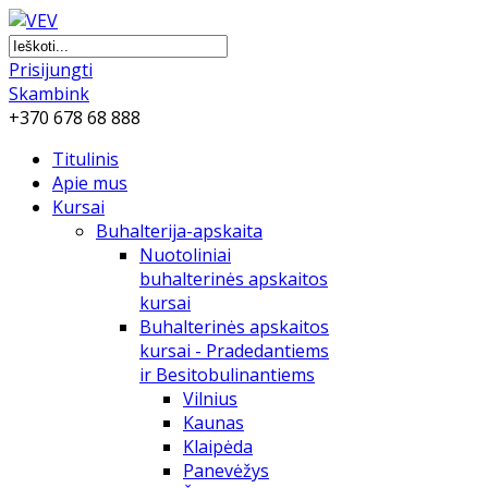
Prisijungti
Skambink
+370 678 68 888
Titulinis
Apie mus
Kursai
Buhalterija-apskaita
Nuotoliniai
buhalterinės apskaitos
kursai
Buhalterinės apskaitos
kursai - Pradedantiems
ir Besitobulinantiems
Vilnius
Kaunas
Klaipėda
Panevėžys