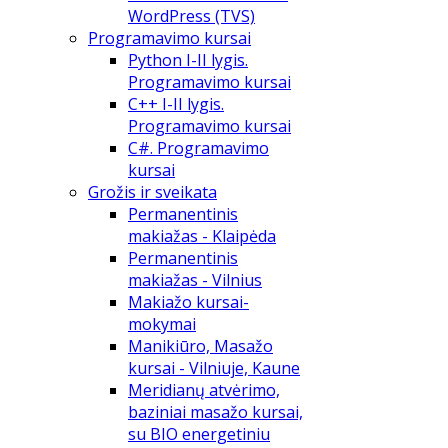
WordPress (TVS)
Programavimo kursai
Python I-II lygis.
Programavimo kursai
C++ I-II lygis.
Programavimo kursai
C#. Programavimo
kursai
Grožis ir sveikata
Permanentinis
makiažas - Klaipėda
Permanentinis
makiažas - Vilnius
Makiažo kursai-
mokymai
Manikiūro, Masažo
kursai - Vilniuje, Kaune
Meridianų atvėrimo,
baziniai masažo kursai,
su BIO energetiniu