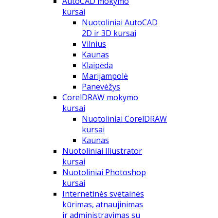
AutoCAD mokymo
kursai
Nuotoliniai AutoCAD
2D ir 3D kursai
Vilnius
Kaunas
Klaipėda
Marijampolė
Panevėžys
CorelDRAW mokymo
kursai
Nuotoliniai CorelDRAW
kursai
Kaunas
Nuotoliniai Iliustrator
kursai
Nuotoliniai Photoshop
kursai
Internetinės svetainės
kūrimas, atnaujinimas
ir administravimas su