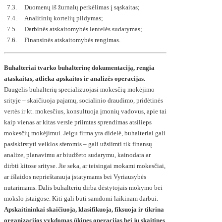
7.3. Duomenų iš žurnalų perkėlimas į sąskaitas;
7.4. Analitinių kortelių pildymas;
7.5. Darbinės atskaitomybės lentelės sudarymas;
7.6. Finansinės atskaitomybės rengimas.
Buhalteriai tvarko buhalterinę dokumentaciją, rengia
ataskaitas, atlieka apskaitos ir analizės operacijas.
Daugelis buhalterių specializuojasi mokesčių mokėjimo
srityje – skaičiuoja pajamų, socialinio draudimo, pridėtinės
vertės ir kt. mokesčius, konsultuoja įmonių vadovus, apie tai
kaip vienas ar kitas versle priimtas sprendimas atsilieps
mokesčių mokėjimui. Jeigu firma yra didelė, buhalteriai gali
pasiskirstyti veiklos sferomis – gali užsiimti tik finansų
analize, planavimu ar biudžeto sudarymu, kainodara ar
dirbti kitose srityse. Jie seka, ar teisingai mokami mokesčiai,
ar išlaidos neprieštarauja įstatymams bei Vyriausybės
nutarimams. Dalis buhalterių dirba dėstytojais mokymo bei
mokslo įstaigose. Kiti gali būti samdomi laikinam darbui.
Apskaitininkai skaičiuoja, klasifikuoja, fiksuoja ir tikrina
organizacijos vykdomas ūkines operacijas bei jų skaitines