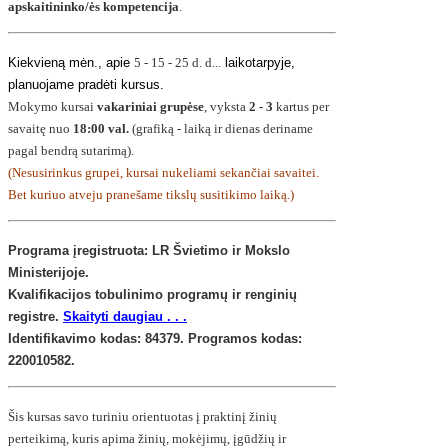
apskaitininko/ės kompetencija
.
Kiekvieną mėn., apie
5 - 15 - 25 d. d...
laikotarpyje,
planuojame pradėti kursus.
Mokymo kursai
vakariniai grupėse
, vyksta
2 - 3
kartus per
savaitę nuo
18:00 val.
(grafiką - laiką ir dienas deriname
pagal bendrą sutarimą).
(Nesusirinkus grupei, kursai nukeliami sekančiai savaitei.
Bet kuriuo atveju pranešame tikslų susitikimo laiką.)
Programa įregistruota: LR Švietimo ir Mokslo
Ministerijoje.
Kvalifikacijos tobulinimo programų ir renginių
registre
.
Skaityti daugiau . . .
Identifikavimo kodas: 84379. Programos kodas:
220010582.
Šis kursas savo turiniu orientuotas į praktinį žinių
perteikimą, kuris apima žinių, mokėjimų, įgūdžių ir