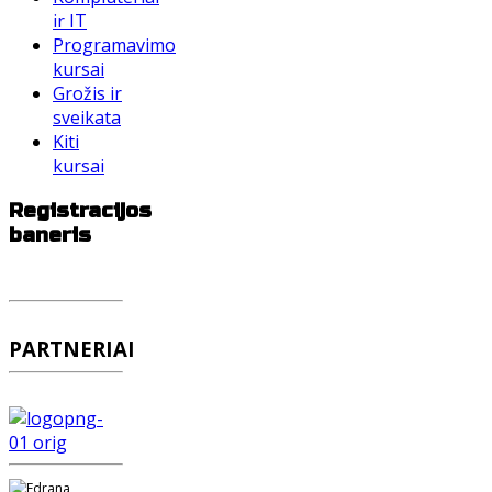
ir IT
Programavimo
kursai
Grožis ir
sveikata
Kiti
kursai
Registracijos
baneris
PARTNERIAI