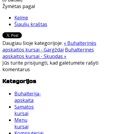
Žymėtas pagal
Kelmė
Šiaulių kraštas
Daugiau šioje kategorijoje:
« Buhalterinės
apskaitos kursai - Gargždai
Buhalterinės
apskaitos kursai - Skuodas »
Jūs turite prisijungti, kad galėtumėte rašyti
komentarus
Kategorijos
Buhalterija-
apskaita
Sąmatos
kursai
Menų
kursai
Kompiuteriai