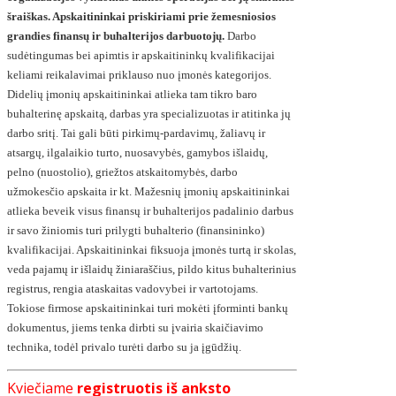
šraiškas. Apskaitininkai priskiriami prie žemesniosios
grandies finansų ir buhalterijos darbuotojų.
Darbo
sudėtingumas bei apimtis ir apskaitininkų kvalifikacijai
keliami reikalavimai priklauso nuo įmonės kategorijos.
Didelių įmonių apskaitininkai atlieka tam tikro baro
buhalterinę apskaitą, darbas yra specializuotas ir atitinka jų
darbo sritį. Tai gali būti pirkimų-pardavimų, žaliavų ir
atsargų, ilgalaikio turto, nuosavybės, gamybos išlaidų,
pelno (nuostolio), griežtos atskaitomybės, darbo
užmokesčio apskaita ir kt. Mažesnių įmonių apskaitininkai
atlieka beveik visus finansų ir buhalterijos padalinio darbus
ir savo žiniomis turi prilygti buhalterio (finansininko)
kvalifikacijai. Apskaitininkai fiksuoja įmonės turtą ir skolas,
veda pajamų ir išlaidų žiniaraščius, pildo kitus buhalterinius
registrus, rengia ataskaitas vadovybei ir vartotojams.
Tokiose firmose apskaitininkai turi mokėti įforminti bankų
dokumentus, jiems tenka dirbti su įvairia skaičiavimo
technika, todėl privalo turėti darbo su ja įgūdžių.
Kviečiame
registruotis iš anksto