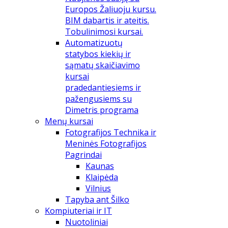
Europos Žaliuoju kursu.
BIM dabartis ir ateitis.
Tobulinimosi kursai.
Automatizuotų
statybos kiekių ir
sąmatų skaičiavimo
kursai
pradedantiesiems ir
pažengusiems su
Dimetris programa
Menų kursai
Fotografijos Technika ir
Meninės Fotografijos
Pagrindai
Kaunas
Klaipėda
Vilnius
Tapyba ant Šilko
Kompiuteriai ir IT
Nuotoliniai