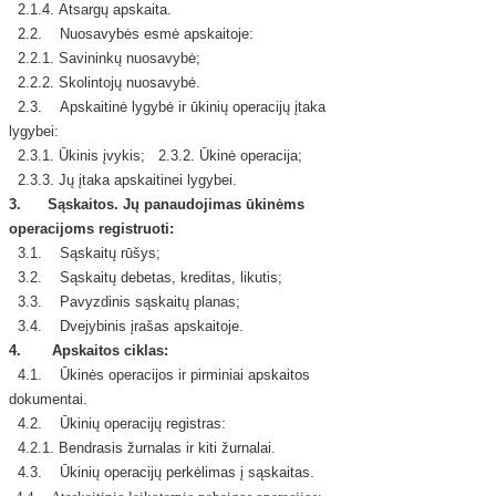
2.1.4. Atsargų apskaita.
2.2. Nuosavybės esmė apskaitoje:
2.2.1. Savininkų nuosavybė;
2.2.2. Skolintojų nuosavybė.
2.3. Apskaitinė lygybė ir ūkinių operacijų įtaka
lygybei:
2.3.1. Ūkinis įvykis; 2.3.2. Ūkinė operacija;
2.3.3. Jų įtaka apskaitinei lygybei.
3.
Sąskaitos. Jų panaudojimas ūkinėms
operacijoms registruoti:
3.1. Sąskaitų rūšys;
3.2. Sąskaitų debetas, kreditas, likutis;
3.3. Pavyzdinis sąskaitų planas;
3.4. Dvejybinis įrašas apskaitoje.
4. Apskaitos ciklas:
4.1. Ūkinės operacijos ir pirminiai apskaitos
dokumentai.
4.2. Ūkinių operacijų registras:
4.2.1. Bendrasis žurnalas ir kiti žurnalai.
4.3. Ūkinių operacijų perkėlimas į sąskaitas.