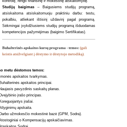
kontrolę, rengti finansinę ir mokestinę atskaitomybę.
Studijų baigimas
– Baigusiems studijų programą,
atsiskaitoma atsiskaitomuoju praktiniu darbu: testu,
pokalbiu, atliekant ištisinį uždavinį pagal programą.
Sėkmingai įvykdžiusiems studijų programą išduodamas
kompetencijos pažymėjimas (baigimo Sertifikatas).
Buhalterinės apskaitos kursų
programa - temos:
(gali
keistis atsižvelgiant į dėstymo ir dėstytojo metodiką).
so metu dėstomos temos:
monės apskaitos tvarkymas.
uhalterinės apskaitos principai.
aujasis pavyzdinis saskaitų planas.
vejybinio įrašo principas.
oreguojantys įrašai.
tlyginimų apskaita.
arbo užmokesčio mokestinė bazė (GPM, Sodra).
tostoginiai o Kompensacijų apskaičiavimas.
taskaitos Sodrai.