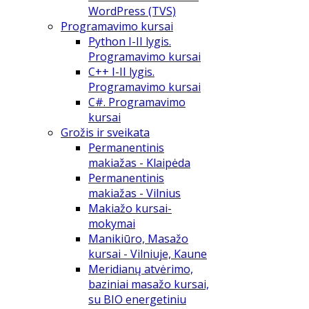
WordPress (TVS)
Programavimo kursai
Python I-II lygis.
Programavimo kursai
C++ I-II lygis.
Programavimo kursai
C#. Programavimo
kursai
Grožis ir sveikata
Permanentinis
makiažas - Klaipėda
Permanentinis
makiažas - Vilnius
Makiažo kursai-
mokymai
Manikiūro, Masažo
kursai - Vilniuje, Kaune
Meridianų atvėrimo,
baziniai masažo kursai,
su BIO energetiniu