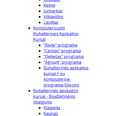
Kelmė
Jurbarkas
Vilkaviškis
Lazdijai
Kompiuterizuoti
Buhalterinės Apskaitos
Kursai
"Rivile" programa
"Centas" programa
"Debetas" programa
"Agnum" programa
Buhalterinės apskaitos
kursai + su
kompiuterine
programa Site.pro
Buhalterinės apskaitos
kursai - Biudžetinėms
įstaigoms
Klaipėda
Kaunas