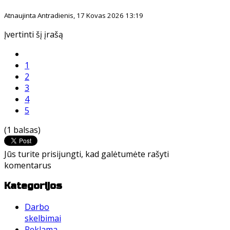
Atnaujinta Antradienis, 17 Kovas 2026 13:19
Įvertinti šį įrašą
1
2
3
4
5
(1 balsas)
Jūs turite prisijungti, kad galėtumėte rašyti
komentarus
Kategorijos
Darbo
skelbimai
Reklama