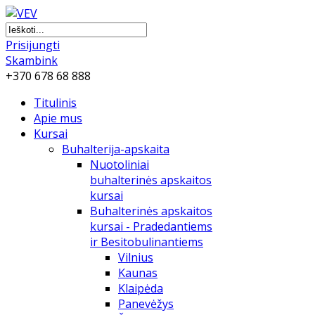
Prisijungti
Skambink
+370 678 68 888
Titulinis
Apie mus
Kursai
Buhalterija-apskaita
Nuotoliniai
buhalterinės apskaitos
kursai
Buhalterinės apskaitos
kursai - Pradedantiems
ir Besitobulinantiems
Vilnius
Kaunas
Klaipėda
Panevėžys