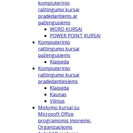
kompiuterinio
raštingumo kursai
pradedantiems ar
pažengusiems
WORD KURSAI
POWER POINT KURSAI
Kompiuterinio
raštingumo kursai
pažengusiems
Klaipėda
Kompiuterinio
raštingumo kursai
pradedantiesiems
Klaipėda
Kaunas
Vilnius
Mokymo kursai su
Microsoft Office
programomis Įmonėms,
Organizacijoms