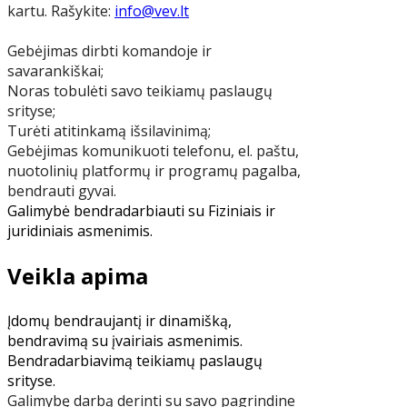
kartu. Rašykite:
info@vev.lt
Gebėjimas dirbti komandoje ir
savarankiškai;
Noras tobulėti savo teikiamų paslaugų
srityse;
Turėti atitinkamą išsilavinimą;
Gebėjimas komunikuoti telefonu, el. paštu,
nuotolinių platformų ir programų pagalba,
bendrauti gyvai.
Galimybė bendradarbiauti su Fiziniais ir
juridiniais asmenimis.
Veikla apima
Įdomų bendraujantį ir dinamišką,
bendravimą su įvairiais asmenimis.
Bendradarbiavimą teikiamų paslaugų
srityse.
Galimybę darbą derinti su savo pagrindine