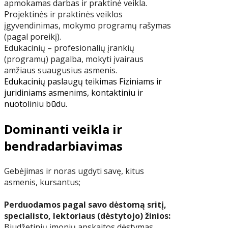
apmokamas darbas ir praktinė veikla.
Projektinės ir praktinės veiklos
įgyvendinimas, mokymo programų rašymas
(pagal poreikį).
Edukacinių – profesionalių įrankių
(programų) pagalba, mokyti įvairaus
amžiaus suaugusius asmenis.
Edukacinių paslaugų teikimas Fiziniams ir
juridiniams asmenims, kontaktiniu ir
nuotoliniu būdu.
Dominanti veikla ir
bendradarbiavimas
Gebėjimas ir noras ugdyti savę, kitus
asmenis, kursantus;
Perduodamos pagal savo dėstomą sritį,
specialisto, lektoriaus (dėstytojo) žinios:
Biudžetinių įmonių apskaitos dėstymas