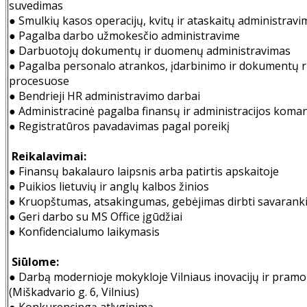
suvedimas
● Smulkių kasos operacijų, kvitų ir ataskaitų administravi
● Pagalba darbo užmokesčio administravime
● Darbuotojų dokumentų ir duomenų administravimas
● Pagalba personalo atrankos, įdarbinimo ir dokumentų 
procesuose
● Bendrieji HR administravimo darbai
● Administracinė pagalba finansų ir administracijos koma
● Registratūros pavadavimas pagal poreikį
Reikalavimai:
● Finansų bakalauro laipsnis arba patirtis apskaitoje
● Puikios lietuvių ir anglų kalbos žinios
● Kruopštumas, atsakingumas, gebėjimas dirbti savaranki
● Geri darbo su MS Office įgūdžiai
● Konfidencialumo laikymasis
Siūlome:
● Darbą modernioje mokykloje Vilniaus inovacijų ir pram
(Miškadvario g. 6, Vilnius)
● Konkurencingą atlyginimą