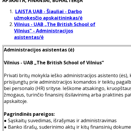
APSKAITA, FINANSAI, BUHALTERIJA
LAISTA UAB - Šiauliai - Darbo
užmokesčio apskaitininkas/ė
Vilnius - UAB „The British School of
Vilnius" - Administracijos
asistentas/ė
Administracijos asistentas (ė)
Vilnius - UAB „The British School of Vilnius“
Privati britų mokykla ieško administracijos asistento (ės), k
prisijungtų prie administracijos komandos ir teiktų pagal
bei personalo (HR) srityse. Ieškome atsakingo, kruopštaus
žmogaus, turinčio finansinį išsilavinimą arba praktinės pat
apskaitoje.
Pagrindinės pareigos:
● Sąskaitų suvedimas, išrašymas ir administravimas
● Banko išrašų, suderinimo aktų ir kitų finansinių dokum