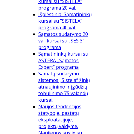
kursai su "SISTELA"
programa 20 val.
Išplėstiniai Sąmatininkų
kursai su "SISTELA"
programa 40 val.
Sąmatos sudarymo 20
val. kursai su „SES 3“
programa
Sąmatininkų kursai su
ASTERA „Sąmatos
Expert“ programa
Sąmatų sudarymo
sistemos „Sistela“ žinių
atnaujinimo ir įgūdžių
tobulinimo 75 valandų
kursai.
Naujos tendencijos
statyboje, pastatų
eksploatacijoje,
projektų valdyme.
Naujienos susiję su