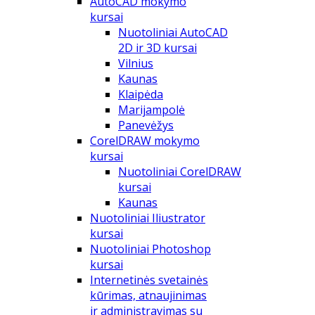
AutoCAD mokymo
kursai
Nuotoliniai AutoCAD
2D ir 3D kursai
Vilnius
Kaunas
Klaipėda
Marijampolė
Panevėžys
CorelDRAW mokymo
kursai
Nuotoliniai CorelDRAW
kursai
Kaunas
Nuotoliniai Iliustrator
kursai
Nuotoliniai Photoshop
kursai
Internetinės svetainės
kūrimas, atnaujinimas
ir administravimas su