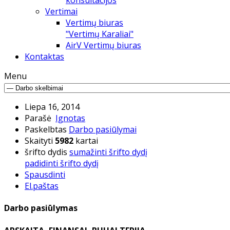
konsultacijos
Vertimai
Vertimų biuras
"Vertimų Karaliai"
AirV Vertimų biuras
Kontaktas
Menu
Liepa 16, 2014
Parašė
Ignotas
Paskelbtas
Darbo pasiūlymai
Skaityti
5982
kartai
šrifto dydis
sumažinti šrifto dydį
padidinti šrifto dydį
Spausdinti
El.paštas
Darbo pasiūlymas