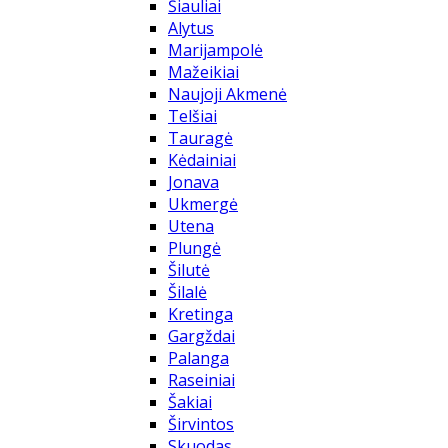
Šiauliai
Alytus
Marijampolė
Mažeikiai
Naujoji Akmenė
Telšiai
Tauragė
Kėdainiai
Jonava
Ukmergė
Utena
Plungė
Šilutė
Šilalė
Kretinga
Gargždai
Palanga
Raseiniai
Šakiai
Širvintos
Skuodas