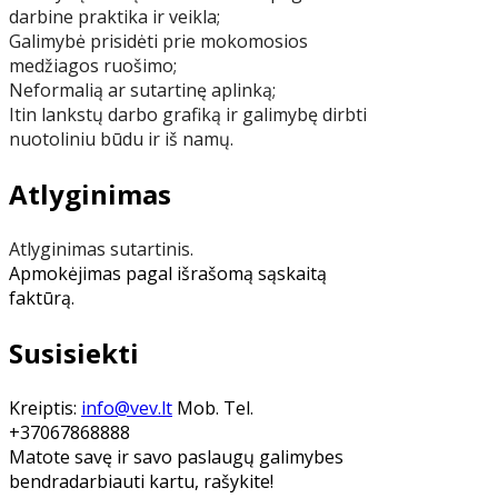
darbine praktika ir veikla;
Galimybė prisidėti prie mokomosios
medžiagos ruošimo;
Neformalią ar sutartinę aplinką;
Itin lankstų darbo grafiką ir galimybę dirbti
nuotoliniu būdu ir iš namų.
Atlyginimas
Atlyginimas sutartinis.
Apmokėjimas pagal išrašomą sąskaitą
faktūrą.
Susisiekti
Kreiptis:
info@vev.lt
Mob. Tel.
+37067868888
Matote savę ir savo paslaugų galimybes
bendradarbiauti kartu, rašykite!