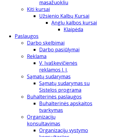
masažuokliu
Kiti kursai
Užsienio Kalbų Kursai
Anglų kalbos kursai
Klaipėda
Paslaugos
Darbo skelbimai
Darbo pasiūlymai
Reklama
V. Ivaškevičienės
reklamos I. Į.
Sąmatų sudarymas
Sąmatų sudarymas su
Sistelos programa
Buhalterinės paslaugos
Buhalterinės apskaitos
tvarkymas
Organizacijų
konsultavimas
Organizacijų vystymo