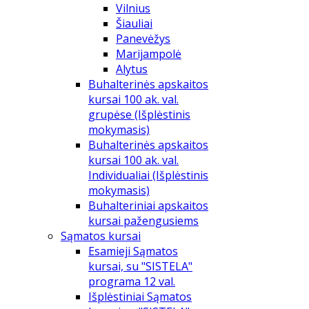
Vilnius
Šiauliai
Panevėžys
Marijampolė
Alytus
Buhalterinės apskaitos
kursai 100 ak. val.
grupėse (Išplėstinis
mokymasis)
Buhalterinės apskaitos
kursai 100 ak. val.
Individualiai (Išplėstinis
mokymasis)
Buhalteriniai apskaitos
kursai pažengusiems
Sąmatos kursai
Esamieji Sąmatos
kursai, su "SISTELA"
programa 12 val.
Išplėstiniai Sąmatos