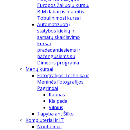
Europos Žaliuoju kursu.
BIM dabartis ir ateitis.
Tobulinimosi kursai.
Automatizuotų
statybos kiekių ir
sąmatų skaičiavimo
kursai
pradedantiesiems ir
pažengusiems su
Dimetris programa
Menų kursai
Fotografijos Technika ir
Meninės Fotografijos
Pagrindai
Kaunas
Klaipėda
Vilnius
Tapyba ant Šilko
Kompiuteriai ir IT
Nuotoliniai