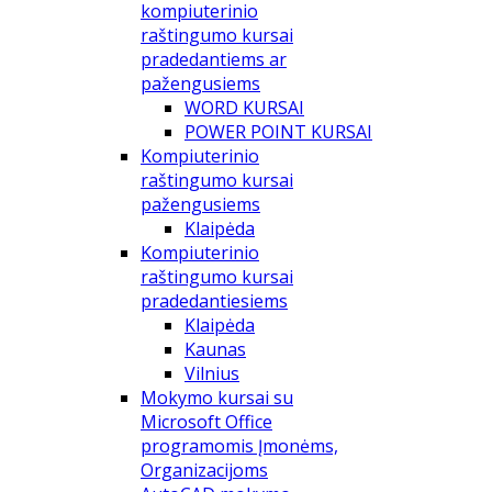
kompiuterinio
raštingumo kursai
pradedantiems ar
pažengusiems
WORD KURSAI
POWER POINT KURSAI
Kompiuterinio
raštingumo kursai
pažengusiems
Klaipėda
Kompiuterinio
raštingumo kursai
pradedantiesiems
Klaipėda
Kaunas
Vilnius
Mokymo kursai su
Microsoft Office
programomis Įmonėms,
Organizacijoms