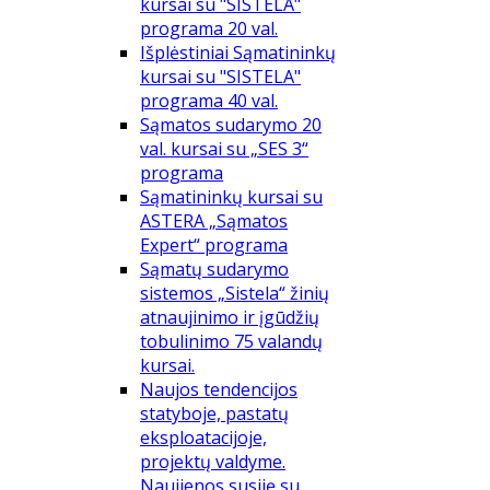
kursai su "SISTELA"
programa 20 val.
Išplėstiniai Sąmatininkų
kursai su "SISTELA"
programa 40 val.
Sąmatos sudarymo 20
val. kursai su „SES 3“
programa
Sąmatininkų kursai su
ASTERA „Sąmatos
Expert“ programa
Sąmatų sudarymo
sistemos „Sistela“ žinių
atnaujinimo ir įgūdžių
tobulinimo 75 valandų
kursai.
Naujos tendencijos
statyboje, pastatų
eksploatacijoje,
projektų valdyme.
Naujienos susiję su