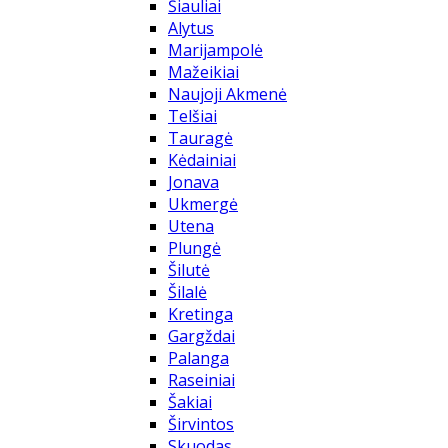
Šiauliai
Alytus
Marijampolė
Mažeikiai
Naujoji Akmenė
Telšiai
Tauragė
Kėdainiai
Jonava
Ukmergė
Utena
Plungė
Šilutė
Šilalė
Kretinga
Gargždai
Palanga
Raseiniai
Šakiai
Širvintos
Skuodas