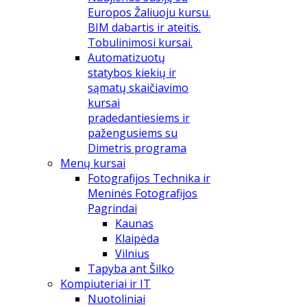
Europos Žaliuoju kursu.
BIM dabartis ir ateitis.
Tobulinimosi kursai.
Automatizuotų
statybos kiekių ir
sąmatų skaičiavimo
kursai
pradedantiesiems ir
pažengusiems su
Dimetris programa
Menų kursai
Fotografijos Technika ir
Meninės Fotografijos
Pagrindai
Kaunas
Klaipėda
Vilnius
Tapyba ant Šilko
Kompiuteriai ir IT
Nuotoliniai