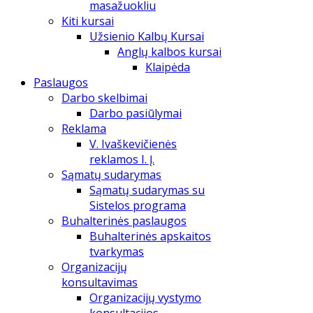
masažuokliu
Kiti kursai
Užsienio Kalbų Kursai
Anglų kalbos kursai
Klaipėda
Paslaugos
Darbo skelbimai
Darbo pasiūlymai
Reklama
V. Ivaškevičienės
reklamos I. Į.
Sąmatų sudarymas
Sąmatų sudarymas su
Sistelos programa
Buhalterinės paslaugos
Buhalterinės apskaitos
tvarkymas
Organizacijų
konsultavimas
Organizacijų vystymo