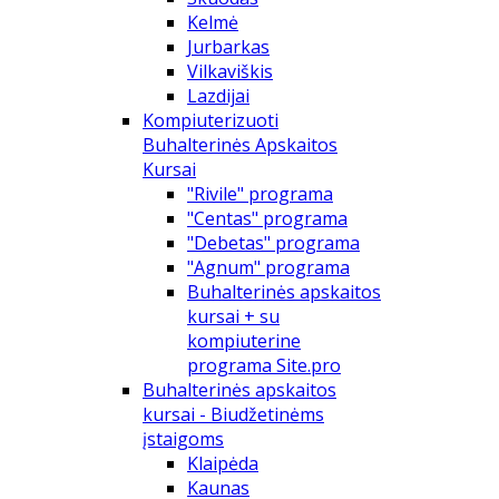
Kelmė
Jurbarkas
Vilkaviškis
Lazdijai
Kompiuterizuoti
Buhalterinės Apskaitos
Kursai
"Rivile" programa
"Centas" programa
"Debetas" programa
"Agnum" programa
Buhalterinės apskaitos
kursai + su
kompiuterine
programa Site.pro
Buhalterinės apskaitos
kursai - Biudžetinėms
įstaigoms
Klaipėda
Kaunas