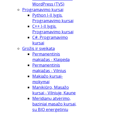
WordPress (TVS)
Programavimo kursai
Python I-II lygis.
Programavimo kursai
C++ I-II lygis.
Programavimo kursai
C#. Programavimo
kursai
Grožis ir sveikata
Permanentinis
makiažas - Klaipėda
Permanentinis
makiažas - Vilnius
Makiažo kursai-
mokymai
Manikiūro, Masažo
kursai - Vilniuje, Kaune
Meridianų atvėrimo,
baziniai masažo kursai,
su BIO energetiniu