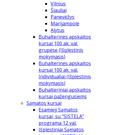
Vilnius
Šiauliai
Panevėžys
Marijampolė
Alytus
Buhalterinės apskaitos
kursai 100 ak. val.
grupėse (Išplėstinis
mokymasis)
Buhalterinės apskaitos
kursai 100 ak. val.
Individualiai (Išplėstinis
mokymasis)
Buhalteriniai apskaitos
kursai pažengusiems
Sąmatos kursai
Esamieji Sąmatos
kursai, su "SISTELA"
programa 12 val.
Išplėstiniai Sąmatos