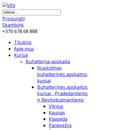
Prisijungti
Skambink
+370 678 68 888
Titulinis
Apie mus
Kursai
Buhalterija-apskaita
Nuotoliniai
buhalterinės apskaitos
kursai
Buhalterinės apskaitos
kursai - Pradedantiems
ir Besitobulinantiems
Vilnius
Kaunas
Klaipėda
Panevėžys