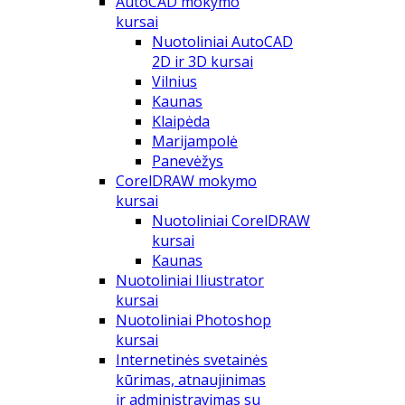
AutoCAD mokymo
kursai
Nuotoliniai AutoCAD
2D ir 3D kursai
Vilnius
Kaunas
Klaipėda
Marijampolė
Panevėžys
CorelDRAW mokymo
kursai
Nuotoliniai CorelDRAW
kursai
Kaunas
Nuotoliniai Iliustrator
kursai
Nuotoliniai Photoshop
kursai
Internetinės svetainės
kūrimas, atnaujinimas
ir administravimas su