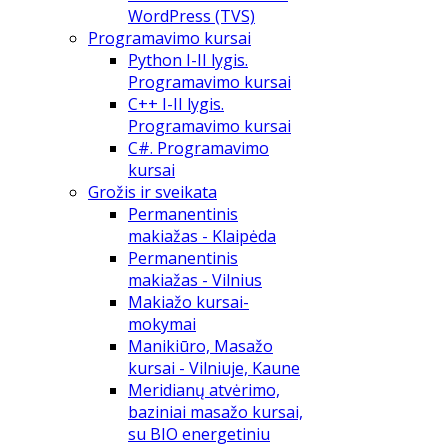
WordPress (TVS)
Programavimo kursai
Python I-II lygis.
Programavimo kursai
C++ I-II lygis.
Programavimo kursai
C#. Programavimo
kursai
Grožis ir sveikata
Permanentinis
makiažas - Klaipėda
Permanentinis
makiažas - Vilnius
Makiažo kursai-
mokymai
Manikiūro, Masažo
kursai - Vilniuje, Kaune
Meridianų atvėrimo,
baziniai masažo kursai,
su BIO energetiniu