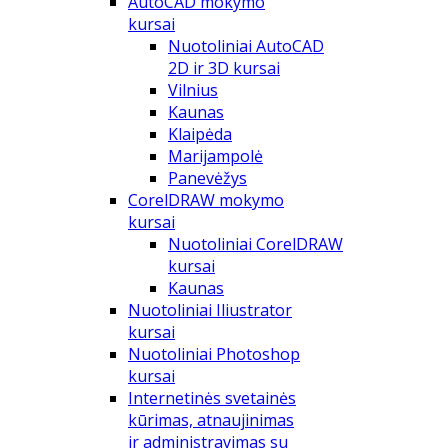
AutoCAD mokymo
kursai
Nuotoliniai AutoCAD
2D ir 3D kursai
Vilnius
Kaunas
Klaipėda
Marijampolė
Panevėžys
CorelDRAW mokymo
kursai
Nuotoliniai CorelDRAW
kursai
Kaunas
Nuotoliniai Iliustrator
kursai
Nuotoliniai Photoshop
kursai
Internetinės svetainės
kūrimas, atnaujinimas
ir administravimas su