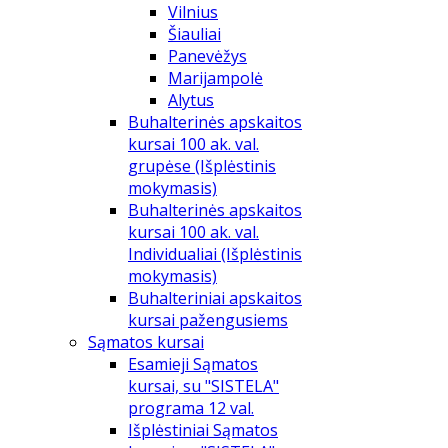
Vilnius
Šiauliai
Panevėžys
Marijampolė
Alytus
Buhalterinės apskaitos
kursai 100 ak. val.
grupėse (Išplėstinis
mokymasis)
Buhalterinės apskaitos
kursai 100 ak. val.
Individualiai (Išplėstinis
mokymasis)
Buhalteriniai apskaitos
kursai pažengusiems
Sąmatos kursai
Esamieji Sąmatos
kursai, su "SISTELA"
programa 12 val.
Išplėstiniai Sąmatos