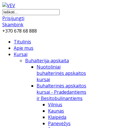
Prisijungti
Skambink
+370 678 68 888
Titulinis
Apie mus
Kursai
Buhalterija-apskaita
Nuotoliniai
buhalterinės apskaitos
kursai
Buhalterinės apskaitos
kursai - Pradedantiems
ir Besitobulinantiems
Vilnius
Kaunas
Klaipėda
Panevėžys