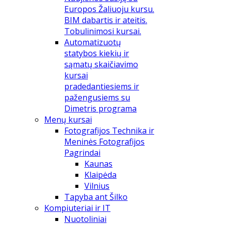
Europos Žaliuoju kursu.
BIM dabartis ir ateitis.
Tobulinimosi kursai.
Automatizuotų
statybos kiekių ir
sąmatų skaičiavimo
kursai
pradedantiesiems ir
pažengusiems su
Dimetris programa
Menų kursai
Fotografijos Technika ir
Meninės Fotografijos
Pagrindai
Kaunas
Klaipėda
Vilnius
Tapyba ant Šilko
Kompiuteriai ir IT
Nuotoliniai