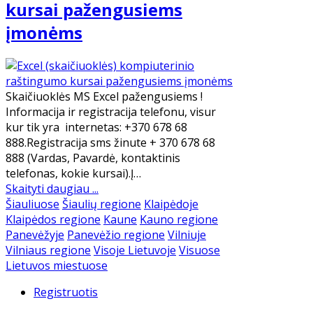
kursai pažengusiems
įmonėms
Skaičiuoklės MS Excel pažengusiems !
Informacija ir registracija telefonu, visur
kur tik yra internetas: +370 678 68
888.Registracija sms žinute + 370 678 68
888 (Vardas, Pavardė, kontaktinis
telefonas, kokie kursai).Į…
Skaityti daugiau ...
Šiauliuose
Šiaulių regione
Klaipėdoje
Klaipėdos regione
Kaune
Kauno regione
Panevėžyje
Panevėžio regione
Vilniuje
Vilniaus regione
Visoje Lietuvoje
Visuose
Lietuvos miestuose
Registruotis