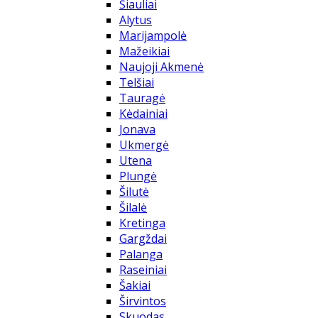
Šiauliai
Alytus
Marijampolė
Mažeikiai
Naujoji Akmenė
Telšiai
Tauragė
Kėdainiai
Jonava
Ukmergė
Utena
Plungė
Šilutė
Šilalė
Kretinga
Gargždai
Palanga
Raseiniai
Šakiai
Širvintos
Skuodas