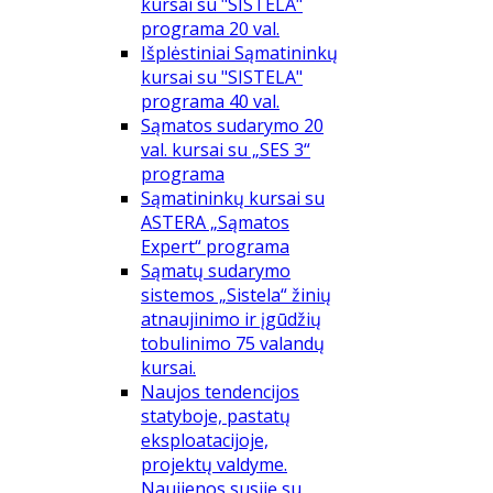
kursai su "SISTELA"
programa 20 val.
Išplėstiniai Sąmatininkų
kursai su "SISTELA"
programa 40 val.
Sąmatos sudarymo 20
val. kursai su „SES 3“
programa
Sąmatininkų kursai su
ASTERA „Sąmatos
Expert“ programa
Sąmatų sudarymo
sistemos „Sistela“ žinių
atnaujinimo ir įgūdžių
tobulinimo 75 valandų
kursai.
Naujos tendencijos
statyboje, pastatų
eksploatacijoje,
projektų valdyme.
Naujienos susiję su