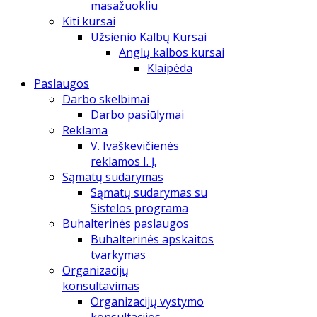
masažuokliu
Kiti kursai
Užsienio Kalbų Kursai
Anglų kalbos kursai
Klaipėda
Paslaugos
Darbo skelbimai
Darbo pasiūlymai
Reklama
V. Ivaškevičienės
reklamos I. Į.
Sąmatų sudarymas
Sąmatų sudarymas su
Sistelos programa
Buhalterinės paslaugos
Buhalterinės apskaitos
tvarkymas
Organizacijų
konsultavimas
Organizacijų vystymo