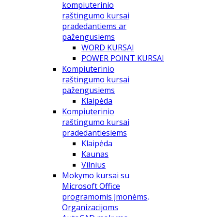
kompiuterinio
raštingumo kursai
pradedantiems ar
pažengusiems
WORD KURSAI
POWER POINT KURSAI
Kompiuterinio
raštingumo kursai
pažengusiems
Klaipėda
Kompiuterinio
raštingumo kursai
pradedantiesiems
Klaipėda
Kaunas
Vilnius
Mokymo kursai su
Microsoft Office
programomis Įmonėms,
Organizacijoms