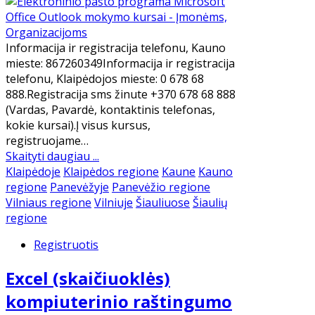
Informacija ir registracija telefonu, Kauno
mieste: 867260349Informacija ir registracija
telefonu, Klaipėdojos mieste: 0 678 68
888.Registracija sms žinute +370 678 68 888
(Vardas, Pavardė, kontaktinis telefonas,
kokie kursai).Į visus kursus,
registruojame…
Skaityti daugiau ...
Klaipėdoje
Klaipėdos regione
Kaune
Kauno
regione
Panevėžyje
Panevėžio regione
Vilniaus regione
Vilniuje
Šiauliuose
Šiaulių
regione
Registruotis
Excel (skaičiuoklės)
kompiuterinio raštingumo