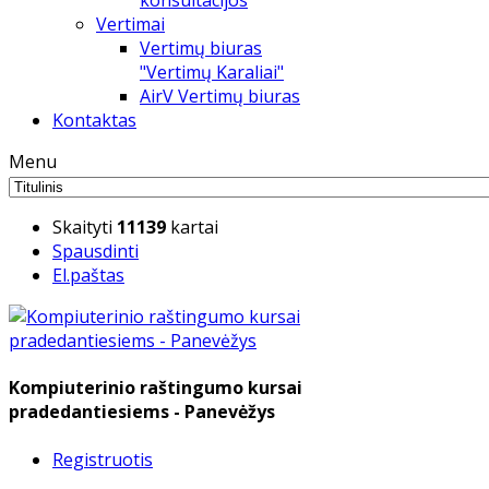
konsultacijos
Vertimai
Vertimų biuras
"Vertimų Karaliai"
AirV Vertimų biuras
Kontaktas
Menu
Skaityti
11139
kartai
Spausdinti
El.paštas
Kompiuterinio raštingumo kursai
pradedantiesiems - Panevėžys
Registruotis