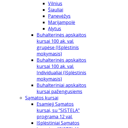
Vilnius
Šiauliai
Panevėžys
Marijampolė
Alytus
Buhalterinės apskaitos
kursai 100 ak. val.
grupėse (Išplėstinis
mokymasis)
Buhalterinės apskaitos
kursai 100 ak. val.
Individualiai (Išplėstinis
mokymasis)
Buhalteriniai apskaitos
kursai pažengusiems
Sąmatos kursai
Esamieji Sąmatos
kursai, su "SISTELA"
programa 12 val.
Išplėstiniai Sąmatos