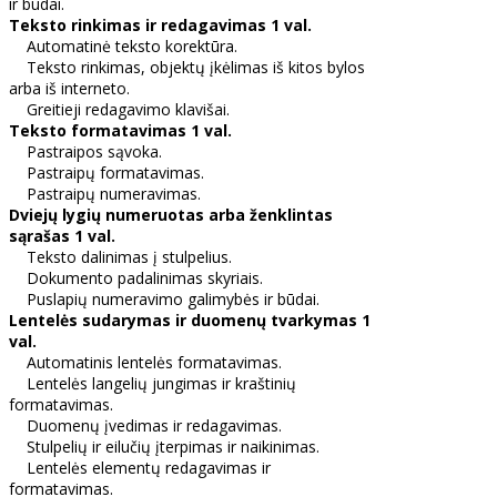
ir būdai.
Teksto rinkimas ir redagavimas 1 val.
Automatinė teksto korektūra.
Teksto rinkimas, objektų įkėlimas iš kitos bylos
arba iš interneto.
Greitieji redagavimo klavišai.
Teksto formatavimas 1 val.
Pastraipos sąvoka.
Pastraipų formatavimas.
Pastraipų numeravimas.
Dviejų lygių numeruotas arba ženklintas
sąrašas 1 val.
Teksto dalinimas į stulpelius.
Dokumento padalinimas skyriais.
Puslapių numeravimo galimybės ir būdai.
Lentelės sudarymas ir duomenų tvarkymas 1
val.
Automatinis lentelės formatavimas.
Lentelės langelių jungimas ir kraštinių
formatavimas.
Duomenų įvedimas ir redagavimas.
Stulpelių ir eilučių įterpimas ir naikinimas.
Lentelės elementų redagavimas ir
formatavimas.