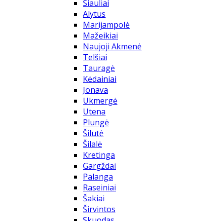
Šiauliai
Alytus
Marijampolė
Mažeikiai
Naujoji Akmenė
Telšiai
Tauragė
Kėdainiai
Jonava
Ukmergė
Utena
Plungė
Šilutė
Šilalė
Kretinga
Gargždai
Palanga
Raseiniai
Šakiai
Širvintos
Skuodas