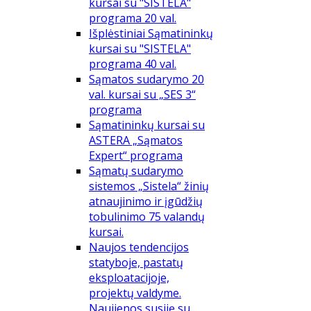
kursai su "SISTELA"
programa 20 val.
Išplėstiniai Sąmatininkų
kursai su "SISTELA"
programa 40 val.
Sąmatos sudarymo 20
val. kursai su „SES 3“
programa
Sąmatininkų kursai su
ASTERA „Sąmatos
Expert“ programa
Sąmatų sudarymo
sistemos „Sistela“ žinių
atnaujinimo ir įgūdžių
tobulinimo 75 valandų
kursai.
Naujos tendencijos
statyboje, pastatų
eksploatacijoje,
projektų valdyme.
Naujienos susiję su