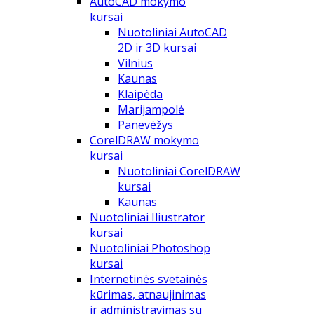
AutoCAD mokymo
kursai
Nuotoliniai AutoCAD
2D ir 3D kursai
Vilnius
Kaunas
Klaipėda
Marijampolė
Panevėžys
CorelDRAW mokymo
kursai
Nuotoliniai CorelDRAW
kursai
Kaunas
Nuotoliniai Iliustrator
kursai
Nuotoliniai Photoshop
kursai
Internetinės svetainės
kūrimas, atnaujinimas
ir administravimas su