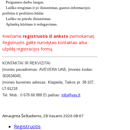
Programos darbo langas.
Laiško rengimas ir jo išsiuntimas, gautos informacijos
peržiūra ir peržiūros būdai.
Laiško su priedu išsiuntimas.
Aplankų kūrimas ir redagavimas.
Kviečiame
registruotis iš anksto
(nemokamai).
Registruotis galite nurodytais kontaktais arba
užpildę registracijos formą.
KONTAKTAI IR REKVIZITAI
​Įmonės pavadinimas: AVEVERA UAB, Įmonės kodas:
302634045,
Įmonės buveinės adresas: Klaipėda, Taikos pr. 38-107,
LT-91218
Tel. Mob.: 0 678 68 888 El.paštas:
info@vev.lt
Atnaujinta Šeštadienis, 28 Vasario 2026 08:07
Registruotis