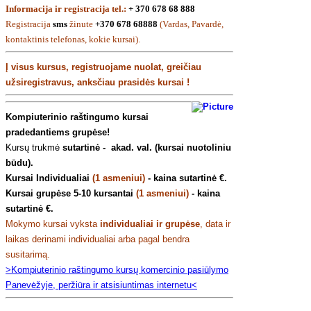
Informacija ir registracija tel.:
+ 370 678 68 888
Registracija
sms
žinute
+370 678 68888
(Vardas, Pavardė,
kontaktinis telefonas, kokie kursai).
Į visus kursus, registruojame nuolat,
g
reičiau
užsiregistravus, anksčiau prasidės kursai !
Kompiuterinio raštingumo kursai
pradedantiems grupėse!
Kursų trukmė
sutartinė - akad. val.
(kursai nuotoliniu
būdu).
Kursai Individualiai
(1 asmeniui)
- kaina sutartinė
€.
Kursai grupėse 5-10 kursantai
(1 asmeniui)
- kaina
sutartinė
€.
Mokymo kursai vyksta
individualiai ir grupėse
, data ir
laikas derinami individualiai arba pagal bendra
susitarimą.
>Kompiuterinio raštingumo kursų komercinio pasiūlymo
Panevėžyje, peržiūra ir atsisiuntimas internetu<