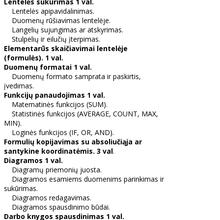
Lentelės sukūrimas 1 val.
Lentelės apipavidalinimas.
Duomenų rūšiavimas lentelėje.
Langelių sujungimas ar atskyrimas.
Stulpelių ir eilučių įterpimas.
Elementarūs skaičiavimai lentelėje
(formulės). 1 val.
Duomenų formatai 1 val.
Duomenų formato samprata ir paskirtis,
įvedimas.
Funkcijų panaudojimas 1 val.
Matematinės funkcijos (SUM).
Statistinės funkcijos (AVERAGE, COUNT, MAX,
MIN).
Loginės funkcijos (IF, OR, AND).
Formulių kopijavimas su absoliučiąja ar
santykine koordinatėmis. 3 val
.
Diagramos 1 val.
Diagramų priemonių juosta.
Diagramos esamiems duomenims parinkimas ir
sukūrimas.
Diagramos redagavimas.
Diagramos spausdinimo būdai.
Darbo knygos spausdinimas 1 val.