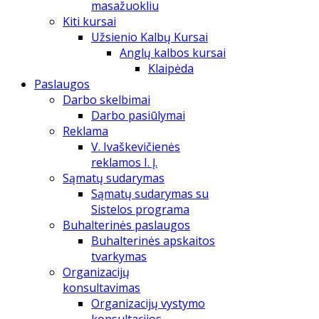
masažuokliu
Kiti kursai
Užsienio Kalbų Kursai
Anglų kalbos kursai
Klaipėda
Paslaugos
Darbo skelbimai
Darbo pasiūlymai
Reklama
V. Ivaškevičienės
reklamos I. Į.
Sąmatų sudarymas
Sąmatų sudarymas su
Sistelos programa
Buhalterinės paslaugos
Buhalterinės apskaitos
tvarkymas
Organizacijų
konsultavimas
Organizacijų vystymo