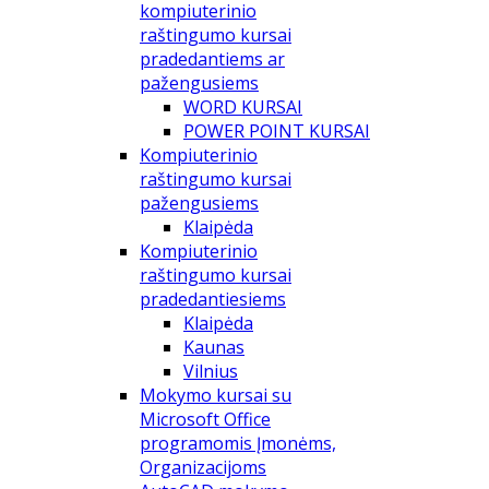
kompiuterinio
raštingumo kursai
pradedantiems ar
pažengusiems
WORD KURSAI
POWER POINT KURSAI
Kompiuterinio
raštingumo kursai
pažengusiems
Klaipėda
Kompiuterinio
raštingumo kursai
pradedantiesiems
Klaipėda
Kaunas
Vilnius
Mokymo kursai su
Microsoft Office
programomis Įmonėms,
Organizacijoms