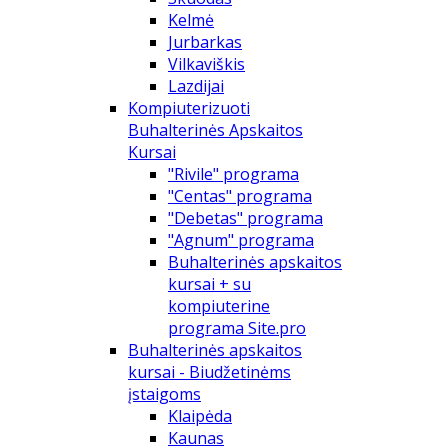
Kelmė
Jurbarkas
Vilkaviškis
Lazdijai
Kompiuterizuoti
Buhalterinės Apskaitos
Kursai
"Rivile" programa
"Centas" programa
"Debetas" programa
"Agnum" programa
Buhalterinės apskaitos
kursai + su
kompiuterine
programa Site.pro
Buhalterinės apskaitos
kursai - Biudžetinėms
įstaigoms
Klaipėda
Kaunas