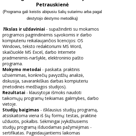
Petrauskienė
(Programa gali keistis abipusiu šalių sutarimu arba pagal
dėstytojo dėstymo metodiką)
T
ikslas ir uždaviniai
- supažindinti su mokamos
programos pagrindinėmis sąvokomis ir darbo
kompiuteriu reikalaujančios licencijos: OS
Windows, teksto redaktoriumi MS Word,
skaičiuokle MS Excel, darbo Internete
pradmenimis-naršykle, elektroninio pašto
programa.
Mokymo metodai
- paskaita. praktinis
užsiėmimas, konkrečių pavyzdžių analizė,
diskusija, savarankiškas darbas kompiuteriu
(metodinės medžiagos studijos).
Rezultatai
- klausytojai išmoks naudoti
taikomųjų programų teikiamas galimybes, darbo
vietoje.
Studijų baigimas
- išklausius studijų programą,
atsiskaitoma viena iš šių formų: testas, praktinė
užduotis, pokalbis. Sėkmingai įvykdžiusiems
studijų programą išduodamas pažymėjimas -
sertifikatas. Pageidaujantiems laikomas