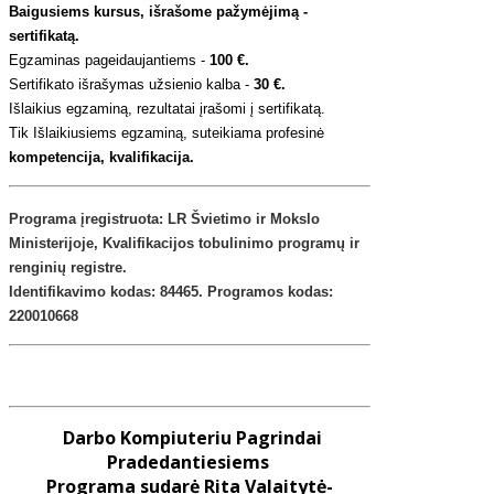
Baigusiems kursus, išrašome pažymėjimą -
sertifikatą.
Egzaminas pageidaujantiems -
100 €.
Sertifikato išrašymas užsienio kalba -
30 €.
Išlaikius egzaminą, rezultatai įrašomi į sertifikatą.
Tik Išlaikiusiems egzaminą, suteikiama profesinė
kompetencija, kvalifikacija.
Programa įregistruota: LR Švietimo ir Mokslo
Ministerijoje,
Kvalifikacijos tobulinimo programų ir
renginių registre
.
Identifikavimo kodas: 84465. Programos kodas:
220010668
Darbo Kompiuteriu Pagrindai
Pradedantiesiems
Programa sudarė Rita Valaitytė-