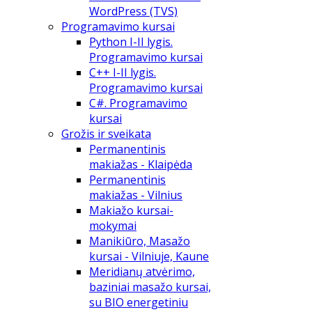
WordPress (TVS)
Programavimo kursai
Python I-II lygis.
Programavimo kursai
C++ I-II lygis.
Programavimo kursai
C#. Programavimo
kursai
Grožis ir sveikata
Permanentinis
makiažas - Klaipėda
Permanentinis
makiažas - Vilnius
Makiažo kursai-
mokymai
Manikiūro, Masažo
kursai - Vilniuje, Kaune
Meridianų atvėrimo,
baziniai masažo kursai,
su BIO energetiniu