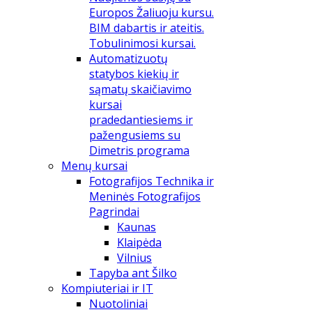
Europos Žaliuoju kursu.
BIM dabartis ir ateitis.
Tobulinimosi kursai.
Automatizuotų
statybos kiekių ir
sąmatų skaičiavimo
kursai
pradedantiesiems ir
pažengusiems su
Dimetris programa
Menų kursai
Fotografijos Technika ir
Meninės Fotografijos
Pagrindai
Kaunas
Klaipėda
Vilnius
Tapyba ant Šilko
Kompiuteriai ir IT
Nuotoliniai