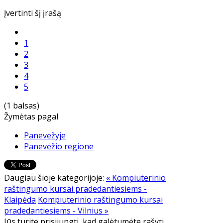
Įvertinti šį įrašą
1
2
3
4
5
(1 balsas)
Žymėtas pagal
Panevėžyje
Panevėžio regione
Daugiau šioje kategorijoje:
« Kompiuterinio
raštingumo kursai pradedantiesiems -
Klaipėda
Kompiuterinio raštingumo kursai
pradedantiesiems - Vilnius »
Jūs turite prisijungti, kad galėtumėte rašyti