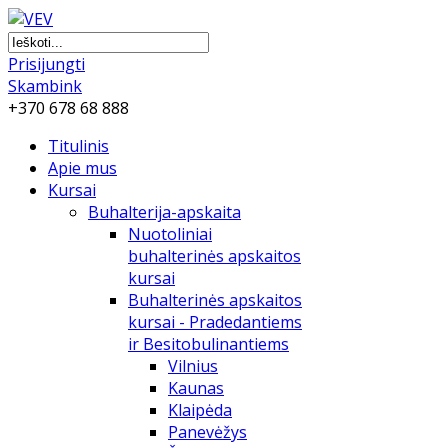
Prisijungti
Skambink
+370 678 68 888
Titulinis
Apie mus
Kursai
Buhalterija-apskaita
Nuotoliniai
buhalterinės apskaitos
kursai
Buhalterinės apskaitos
kursai - Pradedantiems
ir Besitobulinantiems
Vilnius
Kaunas
Klaipėda
Panevėžys