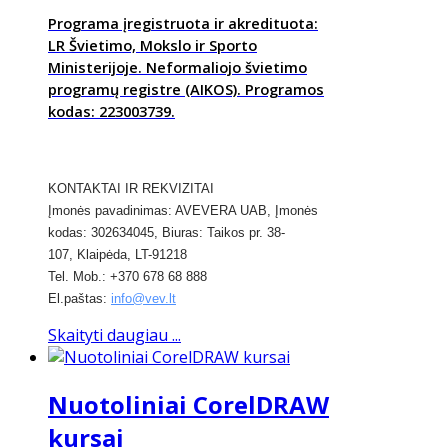
Programa įregistruota ir akredituota:
LR Švietimo, Mokslo ir Sporto
Ministerijoje. Neformaliojo švietimo
programų registre (AIKOS). Programos
kodas: 223003739.
KONTAKTAI IR REKVIZITAI
​Įmonės pavadinimas: AVEVERA UAB, Įmonės
kodas: 302634045, Biuras: Taikos pr. 38-
107,
Klaipėda,
LT-91218
Tel. Mob.: +370 678 68 888
El.paštas:
info@vev.lt
Skaityti daugiau ...
Nuotoliniai CorelDRAW
kursai