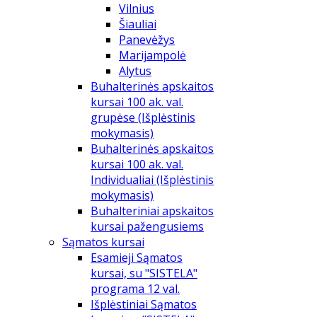
Vilnius
Šiauliai
Panevėžys
Marijampolė
Alytus
Buhalterinės apskaitos
kursai 100 ak. val.
grupėse (Išplėstinis
mokymasis)
Buhalterinės apskaitos
kursai 100 ak. val.
Individualiai (Išplėstinis
mokymasis)
Buhalteriniai apskaitos
kursai pažengusiems
Sąmatos kursai
Esamieji Sąmatos
kursai, su "SISTELA"
programa 12 val.
Išplėstiniai Sąmatos