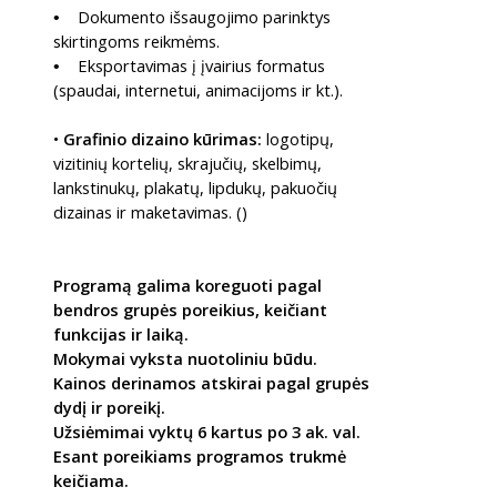
Dokumento išsaugojimo parinktys
•
skirtingoms reikmėms.
Eksportavimas į įvairius formatus
•
(spaudai, internetui, animacijoms ir kt.).
•
Grafinio dizaino kūrimas:
logotipų,
vizitinių kortelių, skrajučių, skelbimų,
lankstinukų, plakatų, lipdukų, pakuočių
dizainas ir maketavimas. ()
Programą galima koreguoti pagal
bendros grupės poreikius, keičiant
funkcijas ir laiką.
Mokymai vyksta nuotoliniu būdu.
Kainos derinamos atskirai pagal grupės
dydį ir poreikį.
Užsiėmimai vyktų 6 kartus po 3 ak. val.
Esant poreikiams programos trukmė
keičiama.