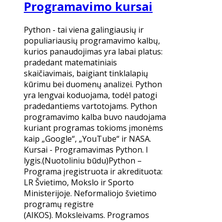
Programavimo kursai
Python - tai viena galingiausių ir
populiariausių programavimo kalbų,
kurios panaudojimas yra labai platus:
pradedant matematiniais
skaičiavimais, baigiant tinklalapių
kūrimu bei duomenų analizei. Python
yra lengvai koduojama, todėl patogi
pradedantiems vartotojams. Python
programavimo kalba buvo naudojama
kuriant programas tokioms įmonėms
kaip „Google“, „YouTube“ ir NASA.
Kursai - ​Programavimas Python. I
lygis.(Nuotoliniu būdu)Python –
Programa įregistruota ir akredituota:
LR Švietimo, Mokslo ir Sporto
Ministerijoje. Neformaliojo švietimo
programų registre
(AIKOS). Moksleivams. Programos