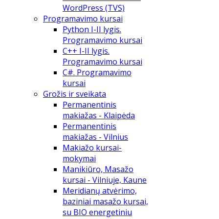
WordPress (TVS)
Programavimo kursai
Python I-II lygis.
Programavimo kursai
C++ I-II lygis.
Programavimo kursai
C#. Programavimo
kursai
Grožis ir sveikata
Permanentinis
makiažas - Klaipėda
Permanentinis
makiažas - Vilnius
Makiažo kursai-
mokymai
Manikiūro, Masažo
kursai - Vilniuje, Kaune
Meridianų atvėrimo,
baziniai masažo kursai,
su BIO energetiniu