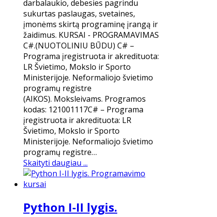
darbalaukio, debesies pagrindu
sukurtas paslaugas, svetaines,
įmonėms skirtą programinę įrangą ir
žaidimus. KURSAI - PROGRAMAVIMAS
C#.(NUOTOLINIU BŪDU) C# –
Programa įregistruota ir akredituota:
LR Švietimo, Mokslo ir Sporto
Ministerijoje. Neformaliojo švietimo
programų registre
(AIKOS). Moksleivams. Programos
kodas: 121001117C# – Programa
įregistruota ir akredituota: LR
Švietimo, Mokslo ir Sporto
Ministerijoje. Neformaliojo švietimo
programų registre…
Skaityti daugiau ...
Python I-II lygis.