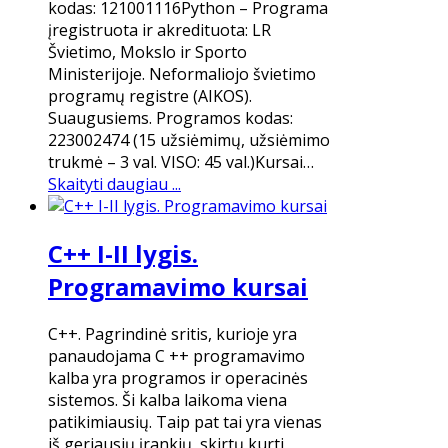
kodas: 121001116Python – Programa
įregistruota ir akredituota: LR
Švietimo, Mokslo ir Sporto
Ministerijoje. Neformaliojo švietimo
programų registre (AIKOS).
Suaugusiems. Programos kodas:
223002474 (15 užsiėmimų, užsiėmimo
trukmė – 3 val. VISO: 45 val.)Kursai…
Skaityti daugiau ...
C++ I-II lygis.
Programavimo kursai
C++. Pagrindinė sritis, kurioje yra
panaudojama C ++ programavimo
kalba yra programos ir operacinės
sistemos. Ši kalba laikoma viena
patikimiausių. Taip pat tai yra vienas
iš geriausių įrankių, skirtų kurti