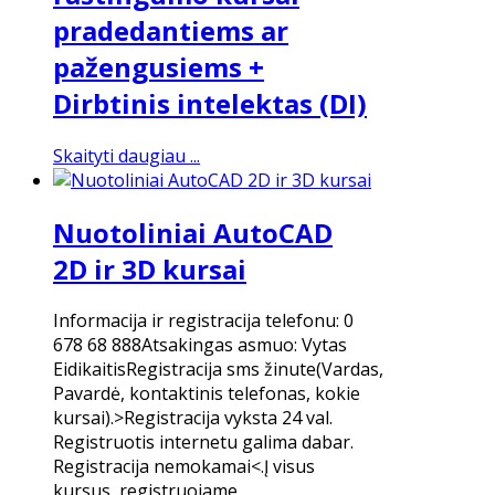
pradedantiems ar
pažengusiems +
Dirbtinis intelektas (DI)
Skaityti daugiau ...
Nuotoliniai AutoCAD
2D ir 3D kursai
Informacija ir registracija telefonu: 0
678 68 888Atsakingas asmuo: Vytas
EidikaitisRegistracija sms žinute(Vardas,
Pavardė, kontaktinis telefonas, kokie
kursai).>Registracija vyksta 24 val.
Registruotis internetu galima dabar.
Registracija nemokamai<.Į visus
kursus, registruojame