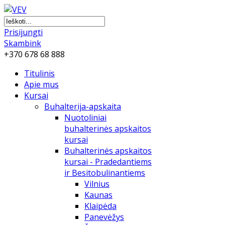
Prisijungti
Skambink
+370 678 68 888
Titulinis
Apie mus
Kursai
Buhalterija-apskaita
Nuotoliniai
buhalterinės apskaitos
kursai
Buhalterinės apskaitos
kursai - Pradedantiems
ir Besitobulinantiems
Vilnius
Kaunas
Klaipėda
Panevėžys