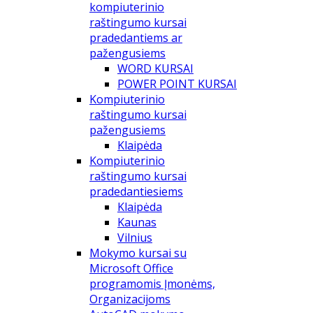
kompiuterinio
raštingumo kursai
pradedantiems ar
pažengusiems
WORD KURSAI
POWER POINT KURSAI
Kompiuterinio
raštingumo kursai
pažengusiems
Klaipėda
Kompiuterinio
raštingumo kursai
pradedantiesiems
Klaipėda
Kaunas
Vilnius
Mokymo kursai su
Microsoft Office
programomis Įmonėms,
Organizacijoms