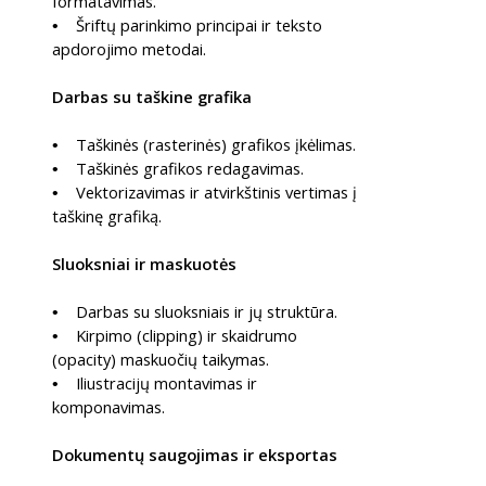
formatavimas.
Šriftų parinkimo principai ir teksto
•
apdorojimo metodai.
Darbas su taškine grafika
Taškinės (rasterinės) grafikos įkėlimas.
•
Taškinės grafikos redagavimas.
•
Vektorizavimas ir atvirkštinis vertimas į
•
taškinę grafiką.
Sluoksniai ir maskuotės
Darbas su sluoksniais ir jų struktūra.
•
Kirpimo (clipping) ir skaidrumo
•
(opacity) maskuočių taikymas.
Iliustracijų montavimas ir
•
komponavimas.
Dokumentų saugojimas ir eksportas