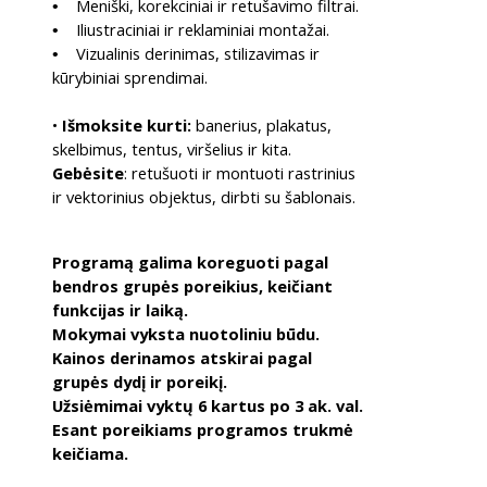
Meniški, korekciniai ir retušavimo filtrai.
•
Iliustraciniai ir reklaminiai montažai.
•
Vizualinis derinimas, stilizavimas ir
•
kūrybiniai sprendimai.
•
Išmoksite kurti:
banerius, plakatus,
skelbimus, tentus, viršelius ir kita.
Gebėsite
: retušuoti ir montuoti rastrinius
ir vektorinius objektus, dirbti su šablonais.
Programą galima koreguoti pagal
bendros grupės poreikius, keičiant
funkcijas ir laiką.
Mokymai vyksta nuotoliniu būdu.
Kainos derinamos atskirai pagal
grupės dydį ir poreikį.
Užsiėmimai vyktų 6 kartus po 3 ak. val.
Esant poreikiams programos trukmė
keičiama.