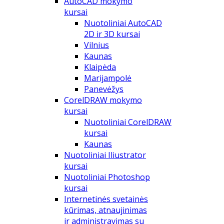
AutoCAD mokymo
kursai
Nuotoliniai AutoCAD
2D ir 3D kursai
Vilnius
Kaunas
Klaipėda
Marijampolė
Panevėžys
CorelDRAW mokymo
kursai
Nuotoliniai CorelDRAW
kursai
Kaunas
Nuotoliniai Iliustrator
kursai
Nuotoliniai Photoshop
kursai
Internetinės svetainės
kūrimas, atnaujinimas
ir administravimas su