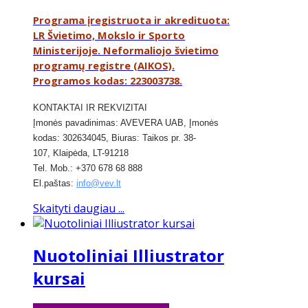
Programa įregistruota ir akredituota:
LR Švietimo, Mokslo ir Sporto
Ministerijoje. Neformaliojo švietimo
programų registre (AIKOS).
Programos kodas: 223003738.
KONTAKTAI IR REKVIZITAI
​Įmonės pavadinimas: AVEVERA UAB, Įmonės
kodas: 302634045, Biuras: Taikos pr. 38-
107,
Klaipėda,
LT-91218
Tel. Mob.: +370 678 68 888
El.paštas:
info@vev.lt
Skaityti daugiau ...
Nuotoliniai Illiustrator
kursai