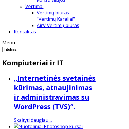
konsultacijos
Vertimai
Vertimų biuras
"Vertimų Karaliai"
AirV Vertimų biuras
Kontaktas
Menu
Kompiuteriai ir IT
„Internetinės svetainės
kūrimas, atnaujinimas
ir administravimas su
WordPress (TVS)“.
Skaityti daugiau ...