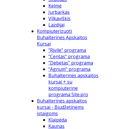
Kelmė
Jurbarkas
Vilkaviškis
Lazdijai
Kompiuterizuoti
Buhalterinės Apskaitos
Kursai
"Rivile" programa
"Centas" programa
"Debetas" programa
"Agnum" programa
Buhalterinės apskaitos
kursai + su
kompiuterine
programa Site.pro
Buhalterinės apskaitos
kursai - Biudžetinėms
įstaigoms
Klaipėda
Kaunas