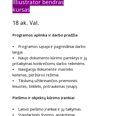
Illiustrator bendras
kursas
bendra
18 ak. Val.
Programos aplinka ir darbo pradžia
Programos sąsaja ir pagrindiniai darbo
•
langai.
Naujo dokumento kūrimo parinktys ir jų
•
pritaikymas konkrečioms darbo reikmėms.
Navigacija dokumente: mastelio
•
keitimas, peržiūros režimai.
Tikslumą užtikrinančios priemonės:
•
liniuotės, tinklelis, pritraukimas (snap).
Piešimo ir objektų kūrimo įrankiai
Laisvo piešimo įrankiai ir jų taikymas.
•
Standartinės formos: apskritimai,
•