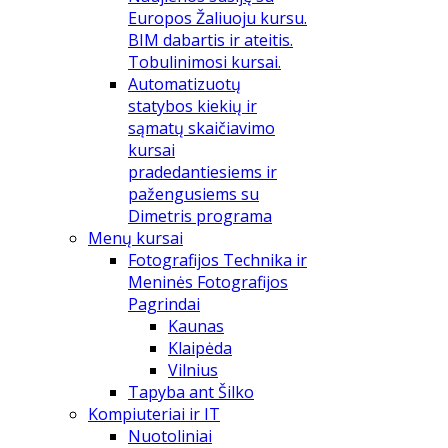
Europos Žaliuoju kursu.
BIM dabartis ir ateitis.
Tobulinimosi kursai.
Automatizuotų
statybos kiekių ir
sąmatų skaičiavimo
kursai
pradedantiesiems ir
pažengusiems su
Dimetris programa
Menų kursai
Fotografijos Technika ir
Meninės Fotografijos
Pagrindai
Kaunas
Klaipėda
Vilnius
Tapyba ant Šilko
Kompiuteriai ir IT
Nuotoliniai