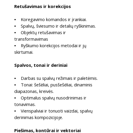
Retušavimas ir korekcijos
Koregavimo komandos ir įrankiai.
•
Spalvų, šviesumo ir detalių ryškinimas.
•
Objektų retušavimas ir
•
transformavimas
Ryškumo korekcijos metodai ir jų
•
skirtumai.
Spalvos, tonai ir deriniai
Darbas su spalvų režimais ir paletėmis.
•
Tonai: šešėliai, pusšešėliai, dinaminis
•
diapazonas, kreivės.
Optimalus spalvų nusodrinimas ir
•
tonavimas.
Vienspalviai ir tonuoti vaizdai, spalvų
•
derinimas kompozicijoje.
Piešimas, kontūrai ir vektoriai