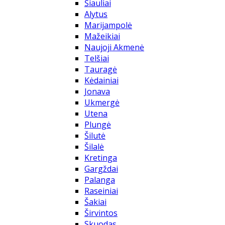
Šiauliai
Alytus
Marijampolė
Mažeikiai
Naujoji Akmenė
Telšiai
Tauragė
Kėdainiai
Jonava
Ukmergė
Utena
Plungė
Šilutė
Šilalė
Kretinga
Gargždai
Palanga
Raseiniai
Šakiai
Širvintos
Skuodas