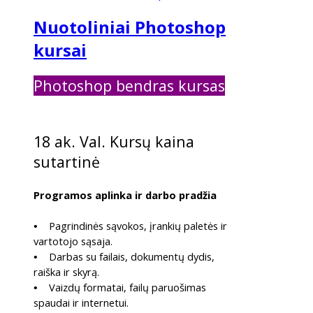
Nuotoliniai Photoshop
kursai
Photoshop bendras kursas
bendra
18 ak. Val. Kursų kaina
sutartinė
Programos aplinka ir darbo pradžia
Pagrindinės sąvokos, įrankių paletės ir
•
vartotojo sąsaja.
Darbas su failais, dokumentų dydis,
•
raiška ir skyrą.
Vaizdų formatai, failų paruošimas
•
spaudai ir internetui.