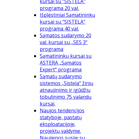
kursai su "SISTELA"
programa 20 val.
Išplėstiniai Sąmatininkų
kursai su "SISTELA"
programa 40 val.
Sąmatos sudarymo 20
val. kursai su „SES 3“
programa
Sąmatininkų kursai su
ASTERA „Sąmatos
Expert“ programa
Sąmatų sudarymo
sistemos „Sistela“ žinių
atnaujinimo ir įgūdžių
tobulinimo 75 valandų
kursai.
Naujos tendencijos
statyboje, pastatų
eksploatacijoje,
projektų valdyme.
Naujienos susiję su