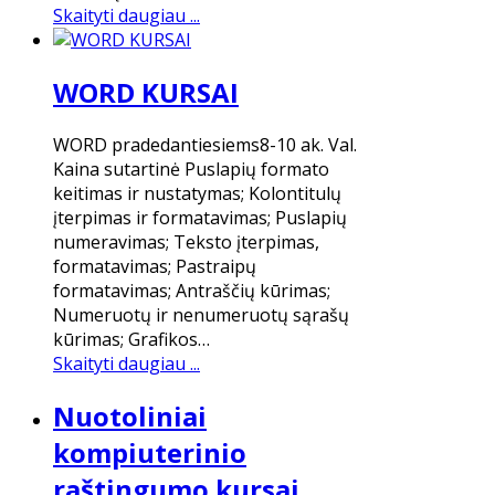
Skaityti daugiau ...
WORD KURSAI
WORD pradedantiesiems8-10 ak. Val.
Kaina sutartinė Puslapių formato
keitimas ir nustatymas; Kolontitulų
įterpimas ir formatavimas; Puslapių
numeravimas; Teksto įterpimas,
formatavimas; Pastraipų
formatavimas; Antraščių kūrimas;
Numeruotų ir nenumeruotų sąrašų
kūrimas; Grafikos…
Skaityti daugiau ...
Nuotoliniai
kompiuterinio
raštingumo kursai