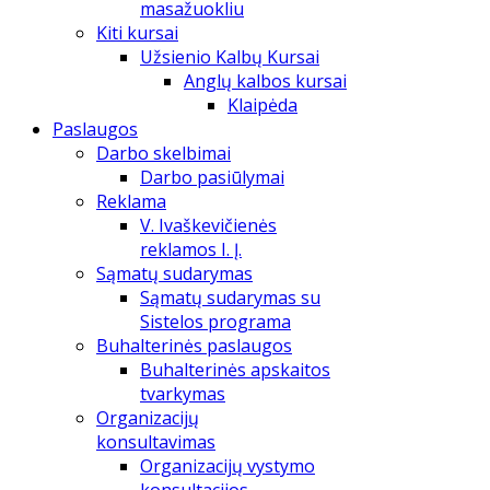
masažuokliu
Kiti kursai
Užsienio Kalbų Kursai
Anglų kalbos kursai
Klaipėda
Paslaugos
Darbo skelbimai
Darbo pasiūlymai
Reklama
V. Ivaškevičienės
reklamos I. Į.
Sąmatų sudarymas
Sąmatų sudarymas su
Sistelos programa
Buhalterinės paslaugos
Buhalterinės apskaitos
tvarkymas
Organizacijų
konsultavimas
Organizacijų vystymo