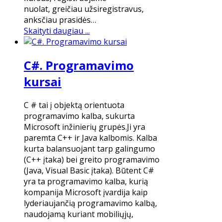
nuolat, greičiau užsiregistravus,
anksčiau prasidės…
Skaityti daugiau ...
C#. Programavimo
kursai
​C # tai į objektą orientuota
programavimo kalba, sukurta
Microsoft inžinierių grupės.Ji yra
paremta C++ ir Java kalbomis. Kalba
kurta balansuojant tarp galingumo
(C++ įtaka) bei greito programavimo
(Java, Visual Basic įtaka). Būtent C#
yra ta programavimo kalba, kurią
kompanija Microsoft įvardija kaip
lyderiaujančią programavimo kalbą,
naudojamą kuriant mobiliųjų,