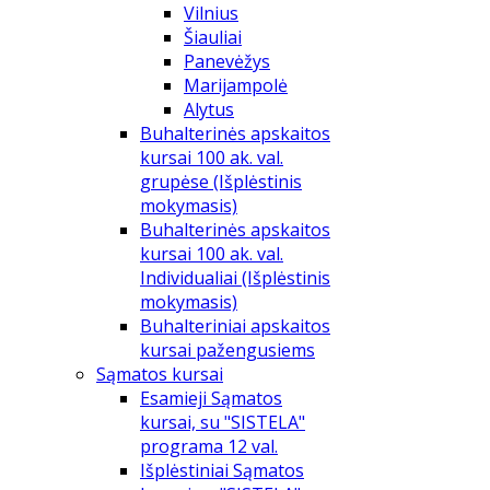
Vilnius
Šiauliai
Panevėžys
Marijampolė
Alytus
Buhalterinės apskaitos
kursai 100 ak. val.
grupėse (Išplėstinis
mokymasis)
Buhalterinės apskaitos
kursai 100 ak. val.
Individualiai (Išplėstinis
mokymasis)
Buhalteriniai apskaitos
kursai pažengusiems
Sąmatos kursai
Esamieji Sąmatos
kursai, su "SISTELA"
programa 12 val.
Išplėstiniai Sąmatos