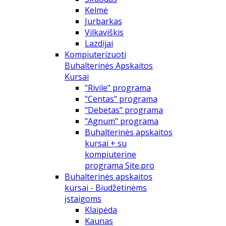
Kelmė
Jurbarkas
Vilkaviškis
Lazdijai
Kompiuterizuoti
Buhalterinės Apskaitos
Kursai
"Rivile" programa
"Centas" programa
"Debetas" programa
"Agnum" programa
Buhalterinės apskaitos
kursai + su
kompiuterine
programa Site.pro
Buhalterinės apskaitos
kursai - Biudžetinėms
įstaigoms
Klaipėda
Kaunas