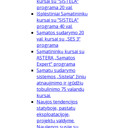
kursai su "SISTELA"
programa 20 val.
Išplėstiniai Sąmatininkų
kursai su "SISTELA"
programa 40 val.
Sąmatos sudarymo 20
val. kursai su „SES 3“
programa
Sąmatininkų kursai su
ASTERA „Sąmatos
Expert“ programa
Sąmatų sudarymo
sistemos „Sistela“ žinių
atnaujinimo ir įgūdžių
tobulinimo 75 valandų
kursai.
Naujos tendencijos
statyboje, pastatų
eksploatacijoje,
projektų valdyme.
Naujienos susiję su