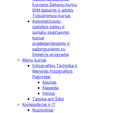
Europos Žaliuoju kursu.
BIM dabartis ir ateitis.
Tobulinimosi kursai.
Automatizuotų
statybos kiekių ir
sąmatų skaičiavimo
kursai
pradedantiesiems ir
pažengusiems su
Dimetris programa
Menų kursai
Fotografijos Technika ir
Meninės Fotografijos
Pagrindai
Kaunas
Klaipėda
Vilnius
Tapyba ant Šilko
Kompiuteriai ir IT
Nuotoliniai