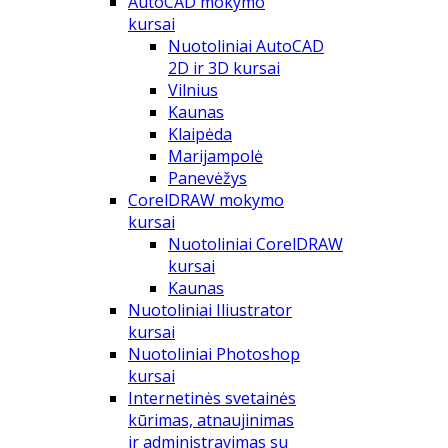
AutoCAD mokymo
kursai
Nuotoliniai AutoCAD
2D ir 3D kursai
Vilnius
Kaunas
Klaipėda
Marijampolė
Panevėžys
CorelDRAW mokymo
kursai
Nuotoliniai CorelDRAW
kursai
Kaunas
Nuotoliniai Iliustrator
kursai
Nuotoliniai Photoshop
kursai
Internetinės svetainės
kūrimas, atnaujinimas
ir administravimas su