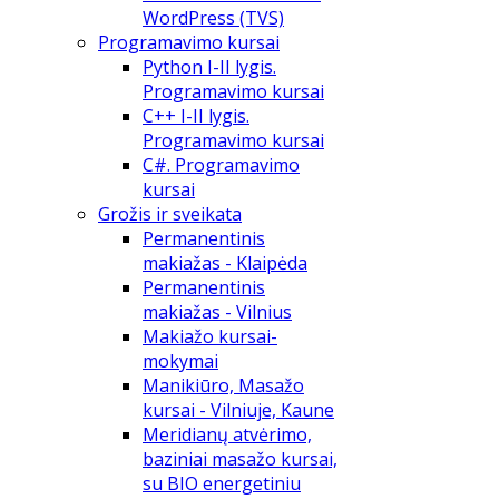
WordPress (TVS)
Programavimo kursai
Python I-II lygis.
Programavimo kursai
C++ I-II lygis.
Programavimo kursai
C#. Programavimo
kursai
Grožis ir sveikata
Permanentinis
makiažas - Klaipėda
Permanentinis
makiažas - Vilnius
Makiažo kursai-
mokymai
Manikiūro, Masažo
kursai - Vilniuje, Kaune
Meridianų atvėrimo,
baziniai masažo kursai,
su BIO energetiniu