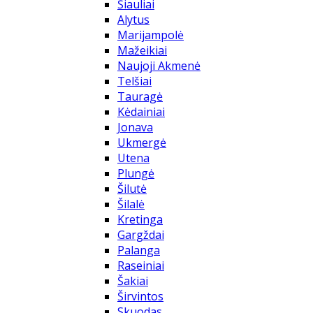
Šiauliai
Alytus
Marijampolė
Mažeikiai
Naujoji Akmenė
Telšiai
Tauragė
Kėdainiai
Jonava
Ukmergė
Utena
Plungė
Šilutė
Šilalė
Kretinga
Gargždai
Palanga
Raseiniai
Šakiai
Širvintos
Skuodas