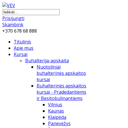
Prisijungti
Skambink
+370 678 68 888
Titulinis
Apie mus
Kursai
Buhalterija-apskaita
Nuotoliniai
buhalterinės apskaitos
kursai
Buhalterinės apskaitos
kursai - Pradedantiems
ir Besitobulinantiems
Vilnius
Kaunas
Klaipėda
Panevėžys