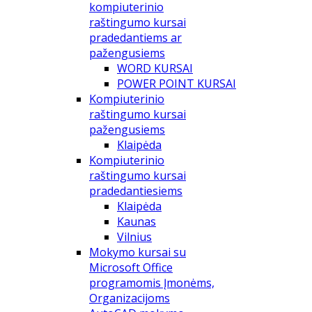
kompiuterinio
raštingumo kursai
pradedantiems ar
pažengusiems
WORD KURSAI
POWER POINT KURSAI
Kompiuterinio
raštingumo kursai
pažengusiems
Klaipėda
Kompiuterinio
raštingumo kursai
pradedantiesiems
Klaipėda
Kaunas
Vilnius
Mokymo kursai su
Microsoft Office
programomis Įmonėms,
Organizacijoms