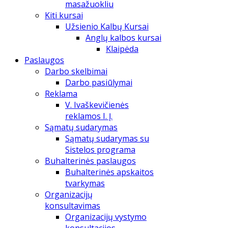
masažuokliu
Kiti kursai
Užsienio Kalbų Kursai
Anglų kalbos kursai
Klaipėda
Paslaugos
Darbo skelbimai
Darbo pasiūlymai
Reklama
V. Ivaškevičienės
reklamos I. Į.
Sąmatų sudarymas
Sąmatų sudarymas su
Sistelos programa
Buhalterinės paslaugos
Buhalterinės apskaitos
tvarkymas
Organizacijų
konsultavimas
Organizacijų vystymo