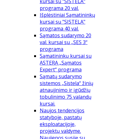
kursai su "SISTELA"
programa 20 val.
Išplėstiniai Sąmatininkų
kursai su "SISTELA"
programa 40 val.
Sąmatos sudarymo 20
val. kursai su „SES 3“
programa
Sąmatininkų kursai su
ASTERA „Sąmatos
Expert“ programa
Sąmatų sudarymo
sistemos „Sistela“ žinių
atnaujinimo ir įgūdžių
tobulinimo 75 valandų
kursai.
Naujos tendencijos
statyboje, pastatų
eksploatacijoje,
projektų valdyme.
Naujienos susiję su