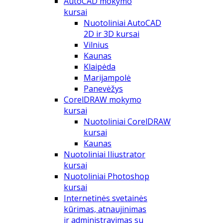
AutoCAD mokymo
kursai
Nuotoliniai AutoCAD
2D ir 3D kursai
Vilnius
Kaunas
Klaipėda
Marijampolė
Panevėžys
CorelDRAW mokymo
kursai
Nuotoliniai CorelDRAW
kursai
Kaunas
Nuotoliniai Iliustrator
kursai
Nuotoliniai Photoshop
kursai
Internetinės svetainės
kūrimas, atnaujinimas
ir administravimas su