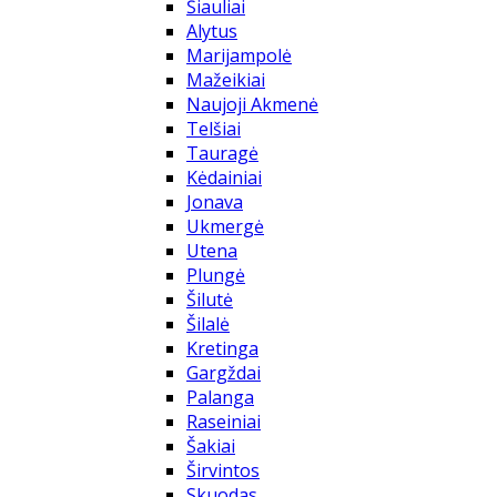
Šiauliai
Alytus
Marijampolė
Mažeikiai
Naujoji Akmenė
Telšiai
Tauragė
Kėdainiai
Jonava
Ukmergė
Utena
Plungė
Šilutė
Šilalė
Kretinga
Gargždai
Palanga
Raseiniai
Šakiai
Širvintos
Skuodas