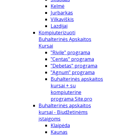
Kelmė
Jurbarkas
Vilkaviškis
Lazdijai
Kompiuterizuoti
Buhalterinės Apskaitos
Kursai
"Rivile" programa
"Centas" programa
"Debetas" programa
"Agnum" programa
Buhalterinės apskaitos
kursai + su
kompiuterine
programa Site.pro
Buhalterinės apskaitos
kursai - Biudžetinėms
įstaigoms
Klaipėda
Kaunas