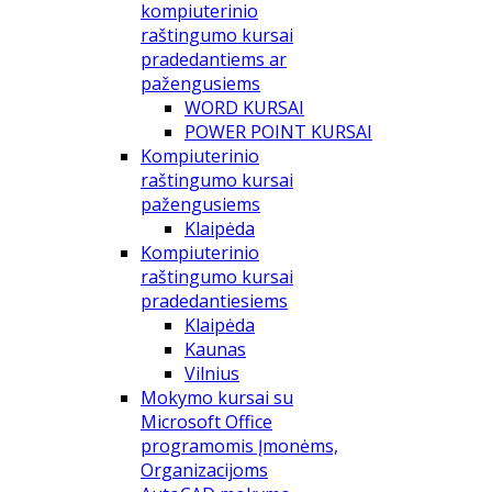
kompiuterinio
raštingumo kursai
pradedantiems ar
pažengusiems
WORD KURSAI
POWER POINT KURSAI
Kompiuterinio
raštingumo kursai
pažengusiems
Klaipėda
Kompiuterinio
raštingumo kursai
pradedantiesiems
Klaipėda
Kaunas
Vilnius
Mokymo kursai su
Microsoft Office
programomis Įmonėms,
Organizacijoms