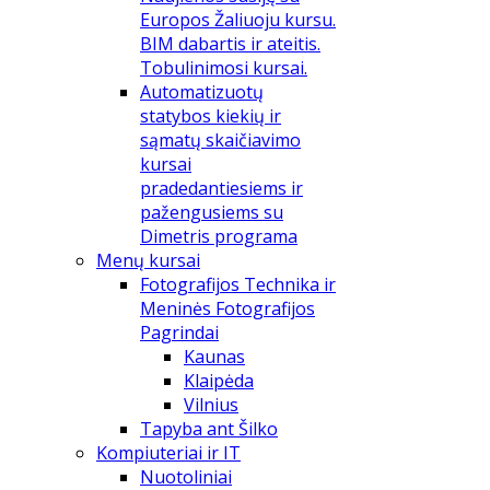
Europos Žaliuoju kursu.
BIM dabartis ir ateitis.
Tobulinimosi kursai.
Automatizuotų
statybos kiekių ir
sąmatų skaičiavimo
kursai
pradedantiesiems ir
pažengusiems su
Dimetris programa
Menų kursai
Fotografijos Technika ir
Meninės Fotografijos
Pagrindai
Kaunas
Klaipėda
Vilnius
Tapyba ant Šilko
Kompiuteriai ir IT
Nuotoliniai