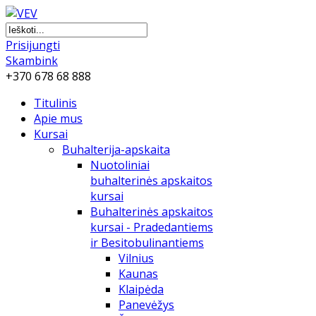
Prisijungti
Skambink
+370 678 68 888
Titulinis
Apie mus
Kursai
Buhalterija-apskaita
Nuotoliniai
buhalterinės apskaitos
kursai
Buhalterinės apskaitos
kursai - Pradedantiems
ir Besitobulinantiems
Vilnius
Kaunas
Klaipėda
Panevėžys