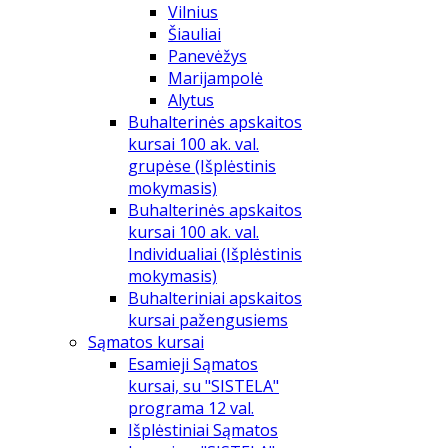
Vilnius
Šiauliai
Panevėžys
Marijampolė
Alytus
Buhalterinės apskaitos
kursai 100 ak. val.
grupėse (Išplėstinis
mokymasis)
Buhalterinės apskaitos
kursai 100 ak. val.
Individualiai (Išplėstinis
mokymasis)
Buhalteriniai apskaitos
kursai pažengusiems
Sąmatos kursai
Esamieji Sąmatos
kursai, su "SISTELA"
programa 12 val.
Išplėstiniai Sąmatos