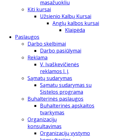
masažuokliu
Kiti kursai
Užsienio Kalbų Kursai
Anglų kalbos kursai
Klaipėda
Paslaugos
Darbo skelbimai
Darbo pasiūlymai
Reklama
V. Ivaškevičienės
reklamos I. Į.
Sąmatų sudarymas
Sąmatų sudarymas su
Sistelos programa
Buhalterinės paslaugos
Buhalterinės apskaitos
tvarkymas
Organizacijų
konsultavimas
Organizacijų vystymo