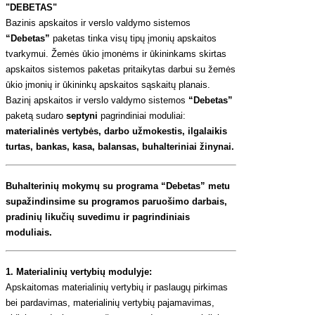
"
DEBETAS"
Bazinis apskaitos ir verslo valdymo sistemos
“Debetas”
paketas tinka visų tipų įmonių apskaitos
tvarkymui. Žemės ūkio įmonėms ir ūkininkams skirtas
apskaitos sistemos paketas pritaikytas darbui su žemės
ūkio įmonių ir ūkininkų apskaitos sąskaitų planais.
Bazinį apskaitos ir verslo valdymo sistemos
“Debetas”
paketą sudaro
septyni
pagrindiniai moduliai:
materialinės vertybės, darbo užmokestis, ilgalaikis
turtas, bankas, kasa, balansas, buhalteriniai žinynai.
Buhalterinių mokymų su programa “Debetas” metu
supažindinsime su programos paruošimo darbais,
pradinių likučių suvedimu ir pagrindiniais
moduliais.
1. Materialinių vertybių modulyje:
Apskaitomas materialinių vertybių ir paslaugų pirkimas
bei pardavimas, materialinių vertybių pajamavimas,