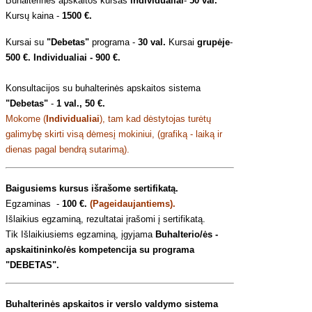
Buhalterinės apskaitos kursas
individualiai
-
50 val.
Kursų kaina -
1500 €.
Kursai su
"Debetas"
programa -
30 val.
Kursai
grupėje
-
500 €. Individualiai - 900 €.
Konsultacijos su buhalterinės apskaitos sistema
"Debetas"
-
1 val., 50 €.
Mokome (
Individualiai
), tam kad dėstytojas turėtų
galimybę skirti visą dėmesį mokiniui, (grafiką - laiką ir
dienas pagal bendrą sutarimą).
Baigusiems kursus išrašome sertifikatą.
Egzaminas -
100 €.
(Pageidaujantiems).
Išlaikius egzaminą, rezultatai įrašomi į sertifikatą.
Tik Išlaikiusiems egzaminą, įgyjama
Buhalterio/ės -
apskaitininko/ės kompetencija su programa
"
DEBETAS".
Buhalterinės apskaitos ir verslo valdymo sistema