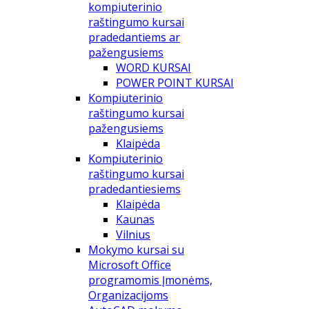
kompiuterinio
raštingumo kursai
pradedantiems ar
pažengusiems
WORD KURSAI
POWER POINT KURSAI
Kompiuterinio
raštingumo kursai
pažengusiems
Klaipėda
Kompiuterinio
raštingumo kursai
pradedantiesiems
Klaipėda
Kaunas
Vilnius
Mokymo kursai su
Microsoft Office
programomis Įmonėms,
Organizacijoms