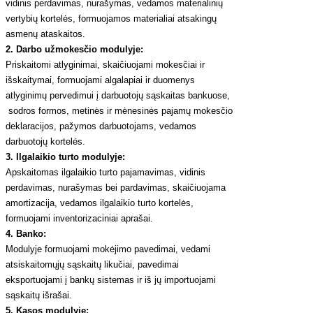
vidinis perdavimas, nurašymas, vedamos materialinių
vertybių kortelės, formuojamos materialiai atsakingų
asmenų ataskaitos.
2. Darbo užmokesčio modulyje:
Priskaitomi atlyginimai, skaičiuojami mokesčiai ir
išskaitymai, formuojami algalapiai ir duomenys
atlyginimų pervedimui į darbuotojų sąskaitas bankuose,
sodros formos, metinės ir mėnesinės pajamų mokesčio
deklaracijos, pažymos darbuotojams, vedamos
darbuotojų kortelės.
3. Ilgalaikio turto modulyje:
Apskaitomas ilgalaikio turto pajamavimas, vidinis
perdavimas, nurašymas bei pardavimas, skaičiuojama
amortizacija, vedamos ilgalaikio turto kortelės,
formuojami inventorizaciniai aprašai.
4. Banko:
Modulyje formuojami mokėjimo pavedimai, vedami
atsiskaitomųjų sąskaitų likučiai, pavedimai
eksportuojami į bankų sistemas ir iš jų importuojami
sąskaitų išrašai.
5. Kasos modulyje: