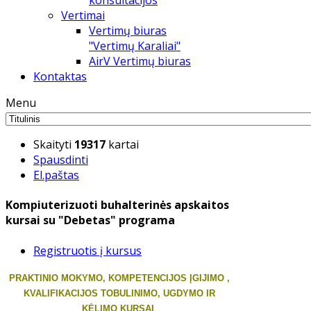
konsultacijos
Vertimai
Vertimų biuras
"Vertimų Karaliai"
AirV Vertimų biuras
Kontaktas
Menu
Skaityti
19317
kartai
Spausdinti
El.paštas
Kompiuterizuoti buhalterinės apskaitos
kursai su "Debetas" programa
Registruotis į kursus
PRAKTINIO MOKYMO, KOMPETENCIJOS ĮGIJIMO ,
KVALIFIKACIJOS TOBULINIMO, UGDYMO IR
KĖLIMO KURSAI