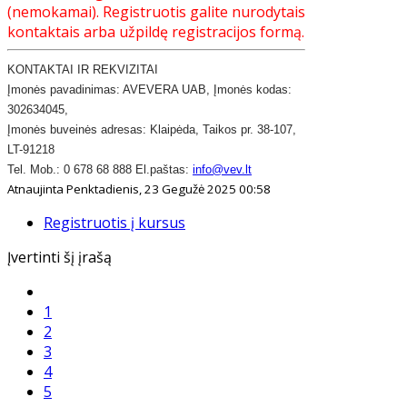
(nemokamai). Registruotis galite nurodytais
kontaktais arba užpildę registracijos formą.
KONTAKTAI IR REKVIZITAI
​Įmonės pavadinimas: AVEVERA UAB, Įmonės kodas:
302634045,
Įmonės buveinės adresas: Klaipėda, Taikos pr. 38-107,
LT-91218
Tel. Mob.: 0 678 68 888 El.paštas:
info@vev.lt
Atnaujinta Penktadienis, 23 Gegužė 2025 00:58
Registruotis į kursus
Įvertinti šį įrašą
1
2
3
4
5