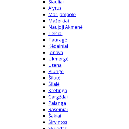
Šiauliai
Alytus
Marijampolė
Mažeikiai
Naujoji Akmenė
Telšiai
Tauragė
Kėdainiai
Jonava
Ukmergė
Utena
Plungė
Šilutė
Šilalė
Kretinga
Gargždai
Palanga
Raseiniai
Šakiai
Širvintos
Skuodas