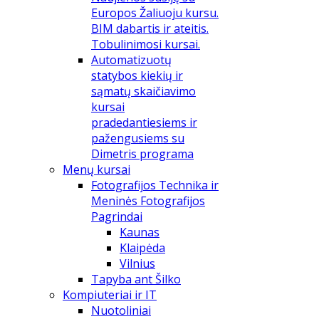
Europos Žaliuoju kursu.
BIM dabartis ir ateitis.
Tobulinimosi kursai.
Automatizuotų
statybos kiekių ir
sąmatų skaičiavimo
kursai
pradedantiesiems ir
pažengusiems su
Dimetris programa
Menų kursai
Fotografijos Technika ir
Meninės Fotografijos
Pagrindai
Kaunas
Klaipėda
Vilnius
Tapyba ant Šilko
Kompiuteriai ir IT
Nuotoliniai