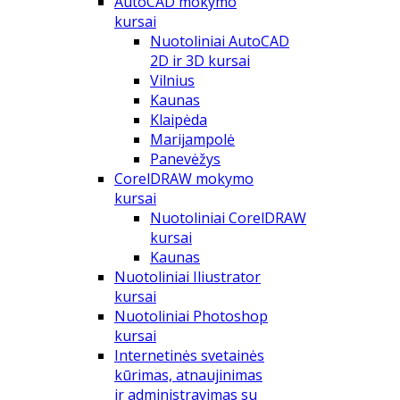
AutoCAD mokymo
kursai
Nuotoliniai AutoCAD
2D ir 3D kursai
Vilnius
Kaunas
Klaipėda
Marijampolė
Panevėžys
CorelDRAW mokymo
kursai
Nuotoliniai CorelDRAW
kursai
Kaunas
Nuotoliniai Iliustrator
kursai
Nuotoliniai Photoshop
kursai
Internetinės svetainės
kūrimas, atnaujinimas
ir administravimas su