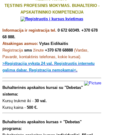
TĘSTINIS PROFESINIS MOKYMAS. BUHALTERIO -
APSKAITININKO KOMPETENCIJA
Informacija ir registracija tel.
0 672 60349. +370 678
68 888.
Atsakingas asmuo:
Vytas Eidikaitis
Registracija
sms
žinute
+370 678 68888
(Vardas,
Pavardė, kontaktinis telefonas, kokie kursai).
>Registracija vyksta 24 val. Registruotis internetu
galima dabar. Registracija nemokamai<
.
Buhalterinės apskaitos kursai su "Debetas"
sistema:
Kursų trukmė iki -
30 val.
Kursų kaina -
500 €.
Buhalterinės apskaitos kursas + "Debetas"
programa: