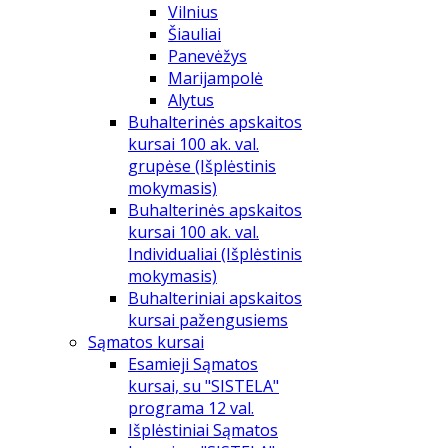
Vilnius
Šiauliai
Panevėžys
Marijampolė
Alytus
Buhalterinės apskaitos
kursai 100 ak. val.
grupėse (Išplėstinis
mokymasis)
Buhalterinės apskaitos
kursai 100 ak. val.
Individualiai (Išplėstinis
mokymasis)
Buhalteriniai apskaitos
kursai pažengusiems
Sąmatos kursai
Esamieji Sąmatos
kursai, su "SISTELA"
programa 12 val.
Išplėstiniai Sąmatos