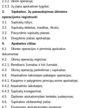
2.3.2. Ūkinė operacija;
2.3.3. Jų įtaka apskaitinei lygybei.
3.
Sąskaitos. Jų panaudojimas ūkinėms
operacijoms registruoti:
3.1. Sąskaitų rūšys;
3.2. Sąskaitų debetas, kreditas, likutis;
3.3. Pavyzdinis sąskaitų planas;
3.4. Dvejybinis įrašas apskaitoje.
4. Apskaitos ciklas
4.1. Ūkinės operacijos ir pirminiai apskaitos
dokumentai.
4.2. Ūkinių operacijų registras:
4.2.1. Bendrasis žurnalas ir kiti žurnalai.
4.3. Ūkinių operacijų perkėlimas į sąskaitas.
4.4. Ataskaitinio laikotarpio pabaigos operacijos:
4.4.1. Kaupimo ir palyginimo principų esmė apskaitoje;
4.4.2. Ataskaitinis laikotarpis;
4.4.3. Sąskaitų koregavimai.
4.5. Darbinės atskaitomybės lentelės sudarymas;
4.6. Sąskaitos uždarantieji įrašai.
4.7. Finansinės atskaitomybės rengimas: