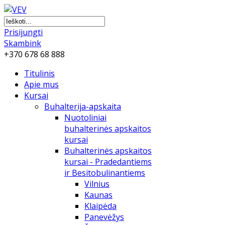
Prisijungti
Skambink
+370 678 68 888
Titulinis
Apie mus
Kursai
Buhalterija-apskaita
Nuotoliniai
buhalterinės apskaitos
kursai
Buhalterinės apskaitos
kursai - Pradedantiems
ir Besitobulinantiems
Vilnius
Kaunas
Klaipėda
Panevėžys