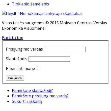
Tinklapio žemėlapis
Visos teisės saugomos © 2015 Mokymo Centras: Verslas
Ekonomika Visuomenei.
Back to top
Prisijungimo vardas
Slaptažodis
Prisiminti mane
Pamiršote slaptažodį?
Pamiršote prisijungimo vardą?
Sukurti sąskaitą