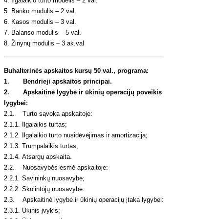
4. Ilgalaikio turto modelis – 2 val.
5. Banko modulis – 2 val.
6. Kasos modulis – 3 val.
7. Balanso modulis – 5 val.
8. Žinynų modulis – 3 ak.val
Buhalterinės apskaitos kursų 50 val., programa:
1. Bendrieji apskaitos principai.
2. Apskaitinė lygybė ir ūkinių operacijų poveikis
lygybei:
2.1. Turto sąvoka apskaitoje:
2.1.1. Ilgalaikis turtas;
2.1.2. Ilgalaikio turto nusidėvėjimas ir amortizacija;
2.1.3. Trumpalaikis turtas;
2.1.4. Atsargų apskaita.
2.2. Nuosavybės esmė apskaitoje:
2.2.1. Savininkų nuosavybė;
2.2.2. Skolintojų nuosavybė.
2.3. Apskaitinė lygybė ir ūkinių operacijų įtaka lygybei:
2.3.1. Ūkinis įvykis;