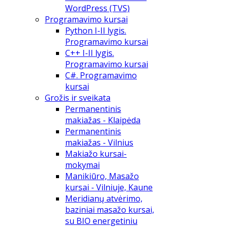
WordPress (TVS)
Programavimo kursai
Python I-II lygis.
Programavimo kursai
C++ I-II lygis.
Programavimo kursai
C#. Programavimo
kursai
Grožis ir sveikata
Permanentinis
makiažas - Klaipėda
Permanentinis
makiažas - Vilnius
Makiažo kursai-
mokymai
Manikiūro, Masažo
kursai - Vilniuje, Kaune
Meridianų atvėrimo,
baziniai masažo kursai,
su BIO energetiniu