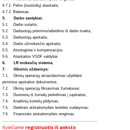
4.7.1. Pelno (nuostolių) ataskaita;
4.7.2. Balansas.
5. Darbo santykiai:
5.1. Darbo sutartis;
5.2. Darbuotojų priėmimo/atleidimo iš darbo tvarka;
5.3. Darbuotojų apskaita;
5.4. Darbo užmokesčio apskaita;
5.5. Atostoginiai ir kompensacijos;
5.6. Ataskaitos VSDF valdybai.
6. LR mokesčių sistema.
7. Ištisinis uždavinys:
7.1. Ūkinių operacijų atvaizdavimas užpildant
pirminius apskaitos dokumentus;
7.2. Ūkinių operacijų fiksavimas žurnaluose;
7.3. Duomenų iš žurnalų perkėlimas į sąskaitas;
7.4. Analitinių kortelių pildymas;
7.5. Darbinės atskaitomybės lentelės sudarymas;
7.6. Finansinės atskaitomybės rengimas.
Kviečiame
registruotis iš anksto