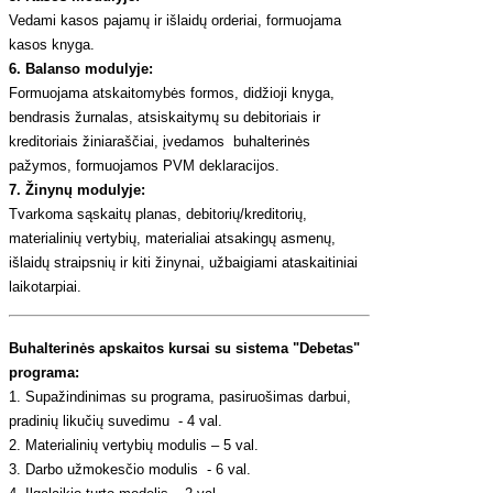
Vedami kasos pajamų ir išlaidų orderiai, formuojama
kasos knyga.
6. Balanso modulyje:
Formuojama atskaitomybės formos, didžioji knyga,
bendrasis žurnalas, atsiskaitymų su debitoriais ir
kreditoriais žiniaraščiai, įvedamos buhalterinės
pažymos, formuojamos PVM deklaracijos.
7. Žinynų modulyje:
Tvarkoma sąskaitų planas, debitorių/kreditorių,
materialinių vertybių, materialiai atsakingų asmenų,
išlaidų straipsnių ir kiti žinynai, užbaigiami ataskaitiniai
laikotarpiai.
Buhalterinės apskaitos kursai su sistema "Debetas"
programa:
1. Supažindinimas su programa, pasiruošimas darbui,
pradinių likučių suvedimu - 4 val.
2. Materialinių vertybių modulis – 5 val.
3. Darbo užmokesčio modulis - 6 val.