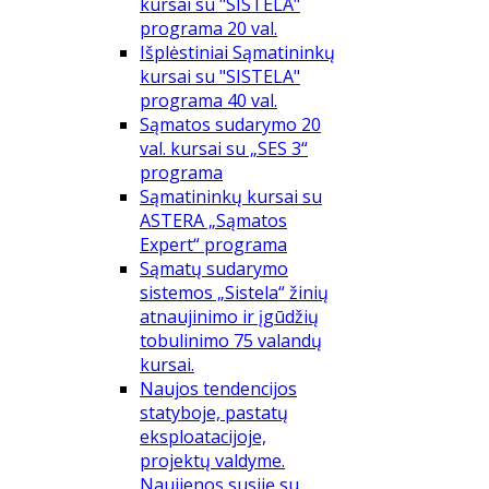
kursai su "SISTELA"
programa 20 val.
Išplėstiniai Sąmatininkų
kursai su "SISTELA"
programa 40 val.
Sąmatos sudarymo 20
val. kursai su „SES 3“
programa
Sąmatininkų kursai su
ASTERA „Sąmatos
Expert“ programa
Sąmatų sudarymo
sistemos „Sistela“ žinių
atnaujinimo ir įgūdžių
tobulinimo 75 valandų
kursai.
Naujos tendencijos
statyboje, pastatų
eksploatacijoje,
projektų valdyme.
Naujienos susiję su