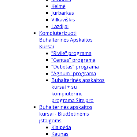
Kelmė
Jurbarkas
Vilkaviškis
Lazdijai
Kompiuterizuoti
Buhalterinės Apskaitos
Kursai
"Rivile" programa
"Centas" programa
"Debetas" programa
"Agnum" programa
Buhalterinės apskaitos
kursai + su
kompiuterine
programa Site.pro
Buhalterinės apskaitos
kursai - Biudžetinėms
įstaigoms
Klaipėda
Kaunas