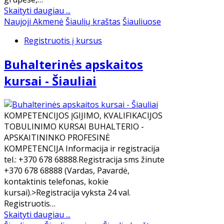
Skaityti daugiau ...
Naujoji Akmenė
Šiaulių kraštas
Šiauliuose
Registruotis į kursus
Buhalterinės apskaitos
kursai - Šiauliai
KOMPETENCIJOS ĮGIJIMO, KVALIFIKACIJOS
TOBULINIMO KURSAI BUHALTERIO -
APSKAITININKO PROFESINĖ
KOMPETENCIJA Informacija ir registracija
tel.: +370 678 68888.Registracija sms žinute
+370 678 68888 (Vardas, Pavardė,
kontaktinis telefonas, kokie
kursai).>Registracija vyksta 24 val.
Registruotis…
Skaityti daugiau ...