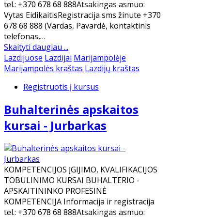
tel.: +370 678 68 888Atsakingas asmuo:
Vytas EidikaitisRegistracija sms žinute +370
678 68 888 (Vardas, Pavardė, kontaktinis
telefonas,…
Skaityti daugiau ...
Lazdijuose
Lazdijai
Marijampolėje
Marijampolės kraštas
Lazdijų kraštas
Registruotis į kursus
Buhalterinės apskaitos
kursai - Jurbarkas
KOMPETENCIJOS ĮGIJIMO, KVALIFIKACIJOS
TOBULINIMO KURSAI BUHALTERIO -
APSKAITININKO PROFESINĖ
KOMPETENCIJA Informacija ir registracija
tel.: +370 678 68 888Atsakingas asmuo: