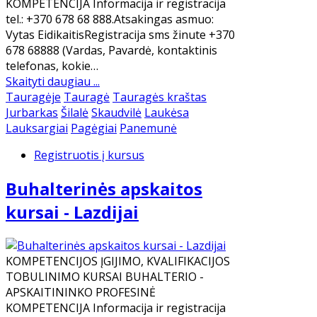
KOMPETENCIJA Informacija ir registracija
tel.: +370 678 68 888.Atsakingas asmuo:
Vytas EidikaitisRegistracija sms žinute +370
678 68888 (Vardas, Pavardė, kontaktinis
telefonas, kokie…
Skaityti daugiau ...
Tauragėje
Tauragė
Tauragės kraštas
Jurbarkas
Šilalė
Skaudvilė
Laukėsa
Lauksargiai
Pagėgiai
Panemunė
Registruotis į kursus
Buhalterinės apskaitos
kursai - Lazdijai
KOMPETENCIJOS ĮGIJIMO, KVALIFIKACIJOS
TOBULINIMO KURSAI BUHALTERIO -
APSKAITININKO PROFESINĖ
KOMPETENCIJA Informacija ir registracija