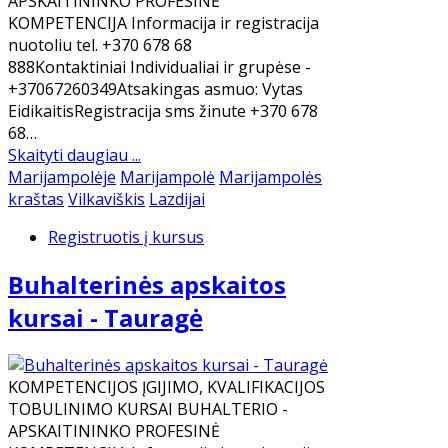
APSKAITININKO PROFESINĖ
KOMPETENCIJA Informacija ir registracija
nuotoliu tel. +370 678 68
888Kontaktiniai Individualiai ir grupėse -
+37067260349Atsakingas asmuo: Vytas
EidikaitisRegistracija sms žinute +370 678
68…
Skaityti daugiau ...
Marijampolėje
Marijampolė
Marijampolės
kraštas
Vilkaviškis
Lazdijai
Registruotis į kursus
Buhalterinės apskaitos
kursai - Tauragė
KOMPETENCIJOS ĮGIJIMO, KVALIFIKACIJOS
TOBULINIMO KURSAI BUHALTERIO -
APSKAITININKO PROFESINĖ