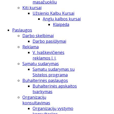
masažuokliu
Kiti kursai
Užsienio Kalbų Kursai
Anglų kalbos kursai
Klaipėda
Paslaugos
Darbo skelbimai
Darbo pasiūlymai
Reklama
V. Ivaškevičienės
reklamos I. Į.
Sąmatų sudarymas
Sąmatų sudarymas su
Sistelos programa
Buhalterinės paslaugos
Buhalterinės apskaitos
tvarkymas
Organizacijų
konsultavimas
Organizacijų vystymo