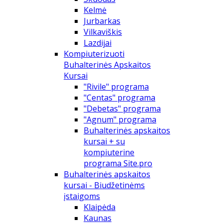
Kelmė
Jurbarkas
Vilkaviškis
Lazdijai
Kompiuterizuoti
Buhalterinės Apskaitos
Kursai
"Rivile" programa
"Centas" programa
"Debetas" programa
"Agnum" programa
Buhalterinės apskaitos
kursai + su
kompiuterine
programa Site.pro
Buhalterinės apskaitos
kursai - Biudžetinėms
įstaigoms
Klaipėda
Kaunas