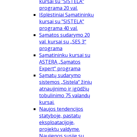
kursai su "SISTELA"
programa 20 val.
Išplėstiniai Sąmatininkų
kursai su "SISTELA"
programa 40 val.
Sąmatos sudarymo 20
val. kursai su „SES 3“
programa
Sąmatininkų kursai su
ASTERA „Sąmatos
Expert“ programa
Sąmatų sudarymo
sistemos „Sistela“ žinių
atnaujinimo ir įgūdžių
tobulinimo 75 valandų
kursai.
Naujos tendencijos
statyboje, pastatų
eksploatacijoje,
projektų valdyme.
Naujienos susiję su