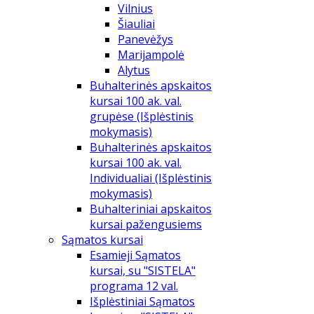
Vilnius
Šiauliai
Panevėžys
Marijampolė
Alytus
Buhalterinės apskaitos
kursai 100 ak. val.
grupėse (Išplėstinis
mokymasis)
Buhalterinės apskaitos
kursai 100 ak. val.
Individualiai (Išplėstinis
mokymasis)
Buhalteriniai apskaitos
kursai pažengusiems
Sąmatos kursai
Esamieji Sąmatos
kursai, su "SISTELA"
programa 12 val.
Išplėstiniai Sąmatos