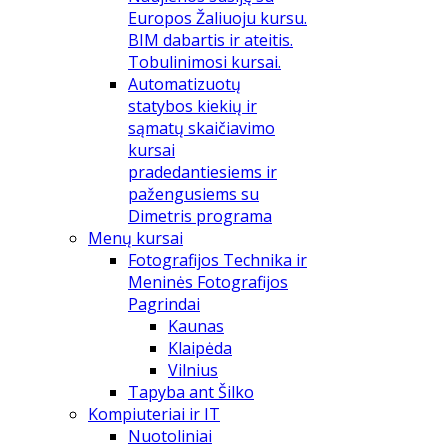
Europos Žaliuoju kursu.
BIM dabartis ir ateitis.
Tobulinimosi kursai.
Automatizuotų
statybos kiekių ir
sąmatų skaičiavimo
kursai
pradedantiesiems ir
pažengusiems su
Dimetris programa
Menų kursai
Fotografijos Technika ir
Meninės Fotografijos
Pagrindai
Kaunas
Klaipėda
Vilnius
Tapyba ant Šilko
Kompiuteriai ir IT
Nuotoliniai