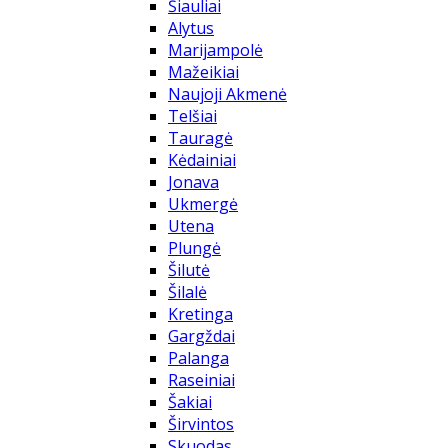
Šiauliai
Alytus
Marijampolė
Mažeikiai
Naujoji Akmenė
Telšiai
Tauragė
Kėdainiai
Jonava
Ukmergė
Utena
Plungė
Šilutė
Šilalė
Kretinga
Gargždai
Palanga
Raseiniai
Šakiai
Širvintos
Skuodas