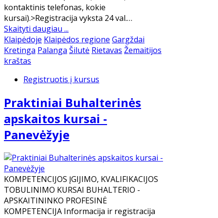
kontaktinis telefonas, kokie
kursai).>Registracija vyksta 24 val.…
Skaityti daugiau ...
Klaipėdoje
Klaipėdos regione
Gargždai
Kretinga
Palanga
Šilutė
Rietavas
Žemaitijos
kraštas
Registruotis į kursus
Praktiniai Buhalterinės
apskaitos kursai -
Panevėžyje
KOMPETENCIJOS ĮGIJIMO, KVALIFIKACIJOS
TOBULINIMO KURSAI BUHALTERIO -
APSKAITININKO PROFESINĖ
KOMPETENCIJA Informacija ir registracija