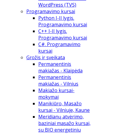
WordPress (TVS)
Programavimo kursai
Python I-II lygis.
Programavimo kursai
C++ I-II lygis.
Programavimo kursai
C#. Programavimo
kursai
Grožis ir sveikata
Permanentinis
makiažas - Klaipėda
Permanentinis
makiažas - Vilnius
Makiažo kursai-
mokymai
Manikiūro, Masažo
kursai - Vilniuje, Kaune
Meridianų atvėrimo,
baziniai masažo kursai,
su BIO energetiniu