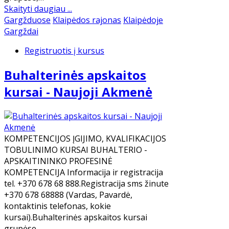
Skaityti daugiau ...
Gargžduose
Klaipėdos rajonas
Klaipėdoje
Gargždai
Registruotis į kursus
Buhalterinės apskaitos
kursai - Naujoji Akmenė
KOMPETENCIJOS ĮGIJIMO, KVALIFIKACIJOS
TOBULINIMO KURSAI BUHALTERIO -
APSKAITININKO PROFESINĖ
KOMPETENCIJA Informacija ir registracija
tel. +370 678 68 888.Registracija sms žinute
+370 678 68888 (Vardas, Pavardė,
kontaktinis telefonas, kokie
kursai).Buhalterinės apskaitos kursai
grupėse,…