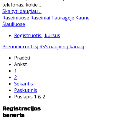
telefonas, kokie…
Skaityti daugiau ...
Raseiniuose
Raseiniai
Tauragėje
Kaune
Šiauliuose
Registruotis į kursus
Prenumeruoti šį RSS naujienų kanalą
Pradėti
Ankst
1
2
Sekantis
Paskutinis
Puslapis 1 iš 2
Registracijos
baneris