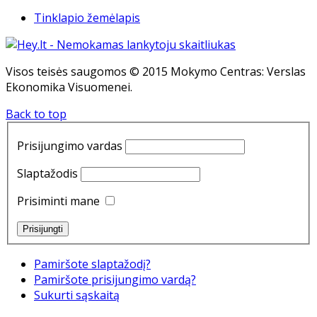
Tinklapio žemėlapis
Visos teisės saugomos © 2015 Mokymo Centras: Verslas
Ekonomika Visuomenei.
Back to top
Prisijungimo vardas
Slaptažodis
Prisiminti mane
Pamiršote slaptažodį?
Pamiršote prisijungimo vardą?
Sukurti sąskaitą