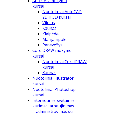
AutoCAD mokymo
kursai
Nuotoliniai AutoCAD
2D ir 3D kursai
Vilnius
Kaunas
Klaipėda
Marijampolė
Panevėžys
CorelDRAW mokymo
kursai
Nuotoliniai CorelDRAW
kursai
Kaunas
Nuotoliniai Iliustrator
kursai
Nuotoliniai Photoshop
kursai
Internetinės svetainės
kūrimas, atnaujinimas
ir administravimas su