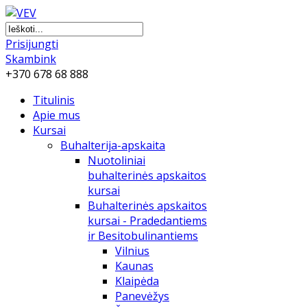
Prisijungti
Skambink
+370 678 68 888
Titulinis
Apie mus
Kursai
Buhalterija-apskaita
Nuotoliniai
buhalterinės apskaitos
kursai
Buhalterinės apskaitos
kursai - Pradedantiems
ir Besitobulinantiems
Vilnius
Kaunas
Klaipėda
Panevėžys