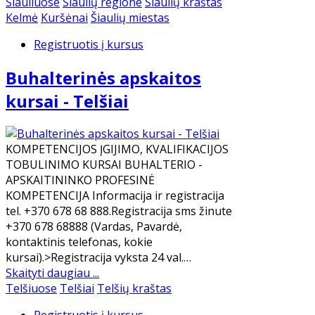
Šiauliuose
Šiaulių regione
Šiaulių kraštas
Kelmė
Kuršėnai
Šiaulių miestas
Registruotis į kursus
Buhalterinės apskaitos
kursai - Telšiai
KOMPETENCIJOS ĮGIJIMO, KVALIFIKACIJOS
TOBULINIMO KURSAI BUHALTERIO -
APSKAITININKO PROFESINĖ
KOMPETENCIJA Informacija ir registracija
tel. +370 678 68 888.Registracija sms žinute
+370 678 68888 (Vardas, Pavardė,
kontaktinis telefonas, kokie
kursai).>Registracija vyksta 24 val.…
Skaityti daugiau ...
Telšiuose
Telšiai
Telšių kraštas