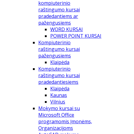
kompiuterinio
raštingumo kursai
pradedantiems ar
pažengusiems
WORD KURSAI
POWER POINT KURSAI
Kompiuterinio
raštingumo kursai
pažengusiems
Klaipėda
Kompiuterinio
raštingumo kursai
pradedantiesiems
Klaipėda
Kaunas
Vilnius
Mokymo kursai su
Microsoft Office
programomis Įmonėms,
Organizacijoms