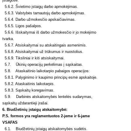
įstaigose.
5.6.2. Švietimo įstaigų darbo apmokėjimas.
5.6.3. Valstybės tarnautojų darbo apmokėjimas.
5.6.4. Darbo užmokesčio apskaičiavimas.
5.6.5. Ligos pašalpos.
5.6.6. Išskaitymai iš darbo užmokesčio ir jo mokėjimo
tvarka.
5.6.7. Atsiskaitymai su atskaitingais asmenimis.
5.6.8. Atsiskaitymai už trūkumus ir nuostolius.
5.6.9. Tiksliniai ir kiti atsiskaitymai.
5.7. Ūkinių operacijų perkėlimas į sąskaitas.
5.8. Ataskaitinio laikotarpio pabaigos operacijos:
5.8.1. Palyginimo ir kaupimo principų esmė apskaitoje.
5.8.2. Ataskaitinis laikotarpis.
5.8.3. Sąskaitų koregavimas.
5.9. Darbinės atskaitomybės lentelės sudarymas,
sąskaitų uždarantieji įrašai.
6. Biudžetinių įstaigų atskaitomybė:
P.S. formos yra reglamentuotos 2-jeme ir 6-jame
VSAFAS
6.1. Biudžetinių įstaigų atskaitomybės sudėtis.