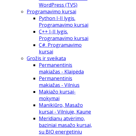
WordPress (TVS)
Programavimo kursai
Python I-II lygis.
Programavimo kursai
C++ I-II lygis.
Programavimo kursai
C#. Programavimo
kursai
Grožis ir sveikata
Permanentinis
makiažas - Klaipėda
Permanentinis
makiažas - Vilnius
Makiažo kursai-
mokymai
Manikiūro, Masažo
kursai - Vilniuje, Kaune
Meridianų atvėrimo,
baziniai masažo kursai,
su BIO energetiniu