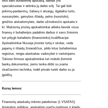
tikro baro buhalterinę apskaitą, darbas yra
specializuotas ir atitinka jų darbo sritį. Tai gali būti
pirkimų-pardavimų, žaliavų ir atsargų, ilgalaikio turto,
nuosavybės, gamybos išlaidų, pelno (nuostolio),
griežtos atskaitomybės, darbo užmokesčio apskaita ir
kt. Mažesnių įmonių apskaitininkai atlieka beveik visus
finansų ir buhalterijos padalinio darbus ir savo žiniomis
turi prilygti buhalterio (finansininko) kvalifikacijai.
Apskaitininkai fiksuoja įmonės turtą ir skolas, veda
pajamų ir išlaidų žiniaraščius, pildo kitus buhalterinius
registrus, rengia ataskaitas vadovybei ir vartotojams.
Tokiose firmose apskaitininkai turi mokėti įforminti
bankų dokumentus, jiems tenka dirbti su įvairia
skaičiavimo technika, todėl privalo turėti darbo su ja
įgūdžių.
Kursų temos:
Finansinių ataskaitų rinkinio pateikimas (1 VSAFAS)
Apskaitos politikos, apskaitinių įverčių keitimas ir klaidų