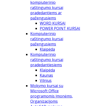
kompiuterinio
raštingumo kursai
pradedantiems ar
pažengusiems
WORD KURSAI
POWER POINT KURSAI
Kompiuterinio
raštingumo kursai
pažengusiems
Klaipėda
Kompiuterinio
raštingumo kursai
pradedantiesiems
Klaipėda
Kaunas
Vilnius
Mokymo kursai su
Microsoft Office
programomis Įmonėms,
Organizacijoms