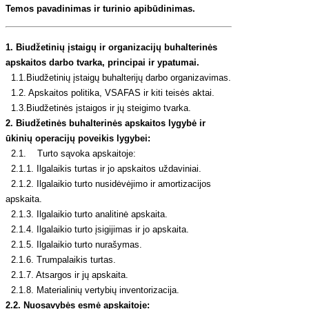
Temos pavadinimas ir turinio apibūdinimas.
1. Biudžetinių įstaigų ir organizacijų buhalterinės
apskaitos darbo tvarka, principai ir ypatumai.
1.1.Biudžetinių įstaigų buhalterijų darbo organizavimas.
1.2. Apskaitos politika, VSAFAS ir kiti teisės aktai.
1.3.Biudžetinės įstaigos ir jų steigimo tvarka.
2. Biudžetinės buhalterinės apskaitos lygybė ir
ūkinių operacijų poveikis lygybei:
2.1. Turto sąvoka apskaitoje:
2.1.1. Ilgalaikis turtas ir jo apskaitos uždaviniai.
2.1.2. Ilgalaikio turto nusidėvėjimo ir amortizacijos
apskaita.
2.1.3. Ilgalaikio turto analitinė apskaita.
2.1.4. Ilgalaikio turto įsigijimas ir jo apskaita.
2.1.5. Ilgalaikio turto nurašymas.
2.1.6. Trumpalaikis turtas.
2.1.7. Atsargos ir jų apskaita.
2.1.8. Materialinių vertybių inventorizacija.
2.2. Nuosavybės esmė apskaitoje: