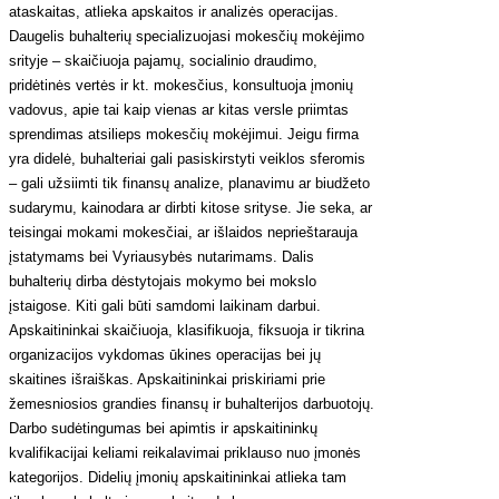
ataskaitas, atlieka apskaitos ir analizės operacijas.
Daugelis buhalterių specializuojasi mokesčių mokėjimo
srityje – skaičiuoja pajamų, socialinio draudimo,
pridėtinės vertės ir kt. mokesčius, konsultuoja įmonių
vadovus, apie tai kaip vienas ar kitas versle priimtas
sprendimas atsilieps mokesčių mokėjimui. Jeigu firma
yra didelė, buhalteriai gali pasiskirstyti veiklos sferomis
– gali užsiimti tik finansų analize, planavimu ar biudžeto
sudarymu, kainodara ar dirbti kitose srityse. Jie seka, ar
teisingai mokami mokesčiai, ar išlaidos neprieštarauja
įstatymams bei Vyriausybės nutarimams. Dalis
buhalterių dirba dėstytojais mokymo bei mokslo
įstaigose. Kiti gali būti samdomi laikinam darbui.
Apskaitininkai skaičiuoja, klasifikuoja, fiksuoja ir tikrina
organizacijos vykdomas ūkines operacijas bei jų
skaitines išraiškas. Apskaitininkai priskiriami prie
žemesniosios grandies finansų ir buhalterijos darbuotojų.
Darbo sudėtingumas bei apimtis ir apskaitininkų
kvalifikacijai keliami reikalavimai priklauso nuo įmonės
kategorijos. Didelių įmonių apskaitininkai atlieka tam