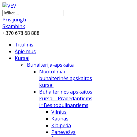
Prisijungti
Skambink
+370 678 68 888
Titulinis
Apie mus
Kursai
Buhalterija-apskaita
Nuotoliniai
buhalterinės apskaitos
kursai
Buhalterinės apskaitos
kursai - Pradedantiems
ir Besitobulinantiems
Vilnius
Kaunas
Klaipėda
Panevėžys