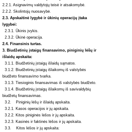
2.2.1. Asignavimų valdytojų teisė ir atsakomybė.
2.2.2. Skolintojų nuosavybė.
2.3. Apskaitinė lygybė ir ūkinių operacijų įtaka
lygybei:
2.3.1. Ūkinis įvykis.
2.3.2. Ūkinė operacija.
2.4. Finansinis turtas.
3. Biudžetinių įstaigų finansavimo, piniginių lėšų ir
išlaidų apskaita:
3.1.1. Biudžetinių įstaigų išlaidų sąmatos.
3.1.2. Biudžetinių įstaigų išlaikomų iš valstybės
biudžeto finansavimo tvarka.
3.1.3. Tiesioginis finansavimas iš valstybės biudžeto.
3.1.4. Biudžetinių įstaigų išlaikomų iš savivaldybių
biudžetų finansavimas.
3.2. Piniginių lėšų ir išlaidų apskaita.
3.2.1. Kasos operacijos ir jų apskaita.
3.2.2. Kitos piniginės lėšos ir jų apskaita.
3.2.3. Kasinės ir faktinės lėšos ir jų apskaita.
3.3. Kitos lėšos ir jų apskaita: