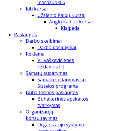
masažuokliu
Kiti kursai
Užsienio Kalbų Kursai
Anglų kalbos kursai
Klaipėda
Paslaugos
Darbo skelbimai
Darbo pasiūlymai
Reklama
V. Ivaškevičienės
reklamos I. Į.
Sąmatų sudarymas
Sąmatų sudarymas su
Sistelos programa
Buhalterinės paslaugos
Buhalterinės apskaitos
tvarkymas
Organizacijų
konsultavimas
Organizacijų vystymo