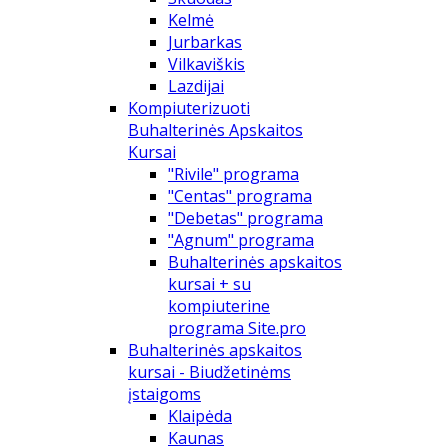
Kelmė
Jurbarkas
Vilkaviškis
Lazdijai
Kompiuterizuoti
Buhalterinės Apskaitos
Kursai
"Rivile" programa
"Centas" programa
"Debetas" programa
"Agnum" programa
Buhalterinės apskaitos
kursai + su
kompiuterine
programa Site.pro
Buhalterinės apskaitos
kursai - Biudžetinėms
įstaigoms
Klaipėda
Kaunas