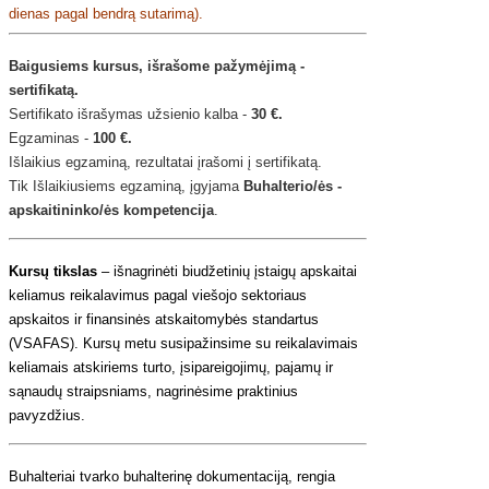
dienas pagal bendrą sutarimą).
Baigusiems kursus, išrašome pažymėjimą -
sertifikatą.
Sertifikato išrašymas užsienio kalba -
30 €.
Egzaminas -
100 €.
Išlaikius egzaminą, rezultatai įrašomi į sertifikatą.
Tik Išlaikiusiems egzaminą, įgyjama
Buhalterio/ės -
apskaitininko/ės kompetencija
.
Kursų tikslas
– išnagrinėti biudžetinių įstaigų apskaitai
keliamus reikalavimus pagal viešojo sektoriaus
apskaitos ir finansinės atskaitomybės standartus
(VSAFAS). Kursų metu susipažinsime su reikalavimais
keliamais atskiriems turto, įsipareigojimų, pajamų ir
sąnaudų straipsniams, nagrinėsime praktinius
pavyzdžius.
Buhalteriai tvarko buhalterinę dokumentaciją, rengia