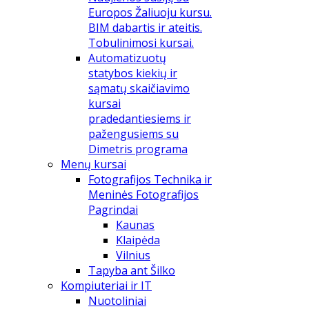
Europos Žaliuoju kursu.
BIM dabartis ir ateitis.
Tobulinimosi kursai.
Automatizuotų
statybos kiekių ir
sąmatų skaičiavimo
kursai
pradedantiesiems ir
pažengusiems su
Dimetris programa
Menų kursai
Fotografijos Technika ir
Meninės Fotografijos
Pagrindai
Kaunas
Klaipėda
Vilnius
Tapyba ant Šilko
Kompiuteriai ir IT
Nuotoliniai