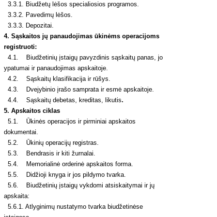
3.3.1. Biudžetų lėšos specialiosios programos.
3.3.2. Pavedimų lėšos.
3.3.3. Depozitai.
4. Sąskaitos jų panaudojimas ūkinėms operacijoms
registruoti:
4.1. Biudžetinių įstaigų pavyzdinis sąskaitų panas, jo
ypatumai ir panaudojimas apskaitoje.
4.2. Sąskaitų klasifikacija ir rūšys.
4.3. Dvejybinio įrašo samprata ir esmė apskaitoje.
4.4. Sąskaitų debetas, kreditas, likutis
.
5. Apskaitos ciklas
5.1. Ūkinės operacijos ir pirminiai apskaitos
dokumentai.
5.2. Ūkinių operacijų registras.
5.3. Bendrasis ir kiti žurnalai.
5.4. Memorialinė orderinė apskaitos forma.
5.5. Didžioji knyga ir jos pildymo tvarka.
5.6. Biudžetinių įstaigų vykdomi atsiskaitymai ir jų
apskaita:
5.6.1. Atlyginimų nustatymo tvarka biudžetinėse