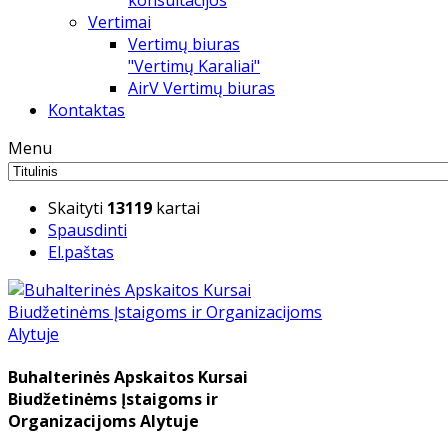
konsultacijos
Vertimai
Vertimų biuras
"Vertimų Karaliai"
AirV Vertimų biuras
Kontaktas
Menu
Skaityti
13119
kartai
Spausdinti
El.paštas
Buhalterinės Apskaitos Kursai
Biudžetinėms Įstaigoms ir
Organizacijoms Alytuje