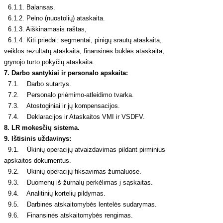
6.1.1. Balansas.
6.1.2. Pelno (nuostolių) ataskaita.
6.1.3. Aiškinamasis raštas,
6.1.4. Kiti priedai: segmentai, pinigų srautų ataskaita,
veiklos rezultatų ataskaita, finansinės būklės ataskaita,
grynojo turto pokyčių ataskaita.
7. Darbo santykiai ir personalo apskaita:
7.1. Darbo sutartys.
7.2. Personalo priėmimo-atleidimo tvarka.
7.3. Atostoginiai ir jų kompensacijos.
7.4. Deklaracijos ir Ataskaitos VMI ir VSDFV.
8. LR mokesčių sistema.
9. Ištisinis uždavinys:
9.1. Ūkinių operacijų atvaizdavimas pildant pirminius
apskaitos dokumentus.
9.2. Ūkinių operacijų fiksavimas žurnaluose.
9.3. Duomenų iš žurnalų perkėlimas į sąskaitas.
9.4. Analitinių kortelių pildymas.
9.5. Darbinės atskaitomybės lentelės sudarymas.
9.6. Finansinės atskaitomybės rengimas.