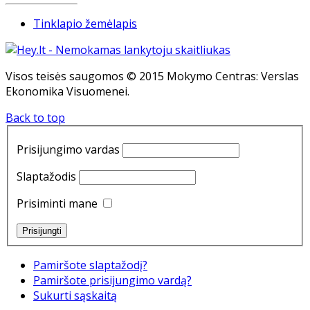
Tinklapio žemėlapis
Visos teisės saugomos © 2015 Mokymo Centras: Verslas
Ekonomika Visuomenei.
Back to top
Prisijungimo vardas
Slaptažodis
Prisiminti mane
Pamiršote slaptažodį?
Pamiršote prisijungimo vardą?
Sukurti sąskaitą