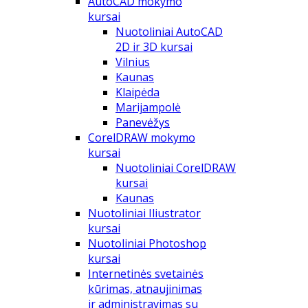
AutoCAD mokymo
kursai
Nuotoliniai AutoCAD
2D ir 3D kursai
Vilnius
Kaunas
Klaipėda
Marijampolė
Panevėžys
CorelDRAW mokymo
kursai
Nuotoliniai CorelDRAW
kursai
Kaunas
Nuotoliniai Iliustrator
kursai
Nuotoliniai Photoshop
kursai
Internetinės svetainės
kūrimas, atnaujinimas
ir administravimas su