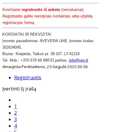
Kviečiame
registruotis iš anksto
(nemokamai).
Registruotis galite nurodytais kontaktais arba užpildę
registracijos formą.
KONTAKTAI IR REKVIZITAI
​Įmonės pavadinimas: AVEVERA UAB, Įmonės kodas:
302634045,
Biuras: Klaipėda, Taikos pr. 38-107, LT-91218
​Tel. Mob.: +370 678 68 888 El.paštas:
info@vev.lt
Atnaujinta Penktadienis, 23 Gegužė 2025 00:36
Registruotis
Įvertinti šį įrašą
1
2
3
4