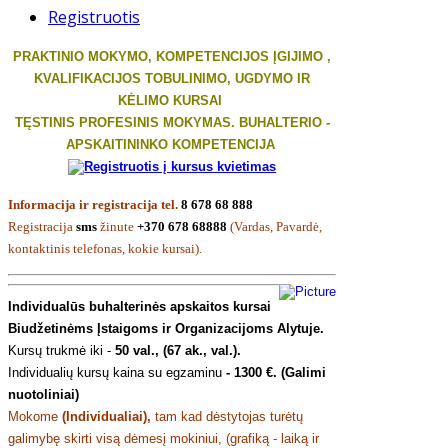
Registruotis
PRAKTINIO MOKYMO, KOMPETENCIJOS ĮGIJIMO ,
KVALIFIKACIJOS TOBULINIMO, UGDYMO IR
KĖLIMO KURSAI
TĘSTINIS PROFESINIS MOKYMAS. BUHALTERIO -
APSKAITININKO KOMPETENCIJA
Informacija ir registracija tel.
8 678 68 888
Registracija
sms
žinute
+370 678 68888
(Vardas, Pavardė,
kontaktinis telefonas, kokie kursai).
Individualūs buhalterinės apskaitos kursai
Biudžetinėms Įstaigoms ir Organizacijoms Alytuje.
Kursų trukmė iki -
50 val., (67 ak.,
val.).
Individualių kursų kaina su egzaminu
-
1300 €. (Galimi
nuotoliniai)
Mokome
(
Individualiai
),
tam kad dėstytojas turėtų
galimybę skirti visą dėmesį mokiniui, (grafiką - laiką ir