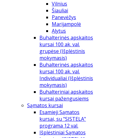
Vilnius
Šiauliai
Panevėžys
Marijampolė
Alytus
Buhalterinės apskaitos
kursai 100 ak. val.
grupėse (Išplėstinis
mokymasis)
Buhalterinės apskaitos
kursai 100 ak. val.
Individualiai (Išplėstinis
mokymasis)
Buhalteriniai apskaitos
kursai pažengusiems
Sąmatos kursai
Esamieji Sąmatos
kursai, su "SISTELA"
programa 12 val.
Išplėstiniai Sąmatos