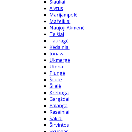
Šiauliai
Alytus
Marijampolė
Mažeikiai
Naujoji Akmenė
Telšiai
Tauragė
Kėdainiai
Jonava
Ukmergė
Utena
Plungė
Šilutė
Šilalė
Kretinga
Gargždai
Palanga
Raseiniai
Šakiai
Širvintos
Skuodas