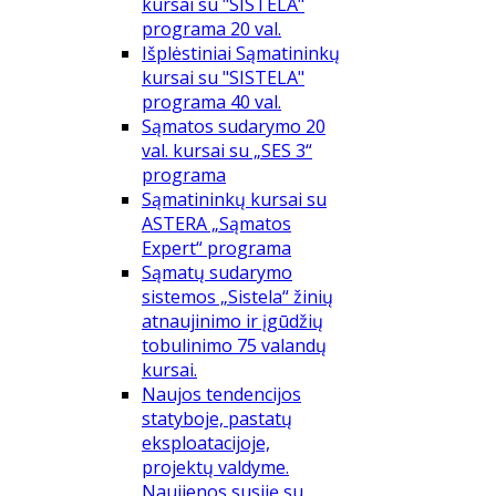
kursai su "SISTELA"
programa 20 val.
Išplėstiniai Sąmatininkų
kursai su "SISTELA"
programa 40 val.
Sąmatos sudarymo 20
val. kursai su „SES 3“
programa
Sąmatininkų kursai su
ASTERA „Sąmatos
Expert“ programa
Sąmatų sudarymo
sistemos „Sistela“ žinių
atnaujinimo ir įgūdžių
tobulinimo 75 valandų
kursai.
Naujos tendencijos
statyboje, pastatų
eksploatacijoje,
projektų valdyme.
Naujienos susiję su